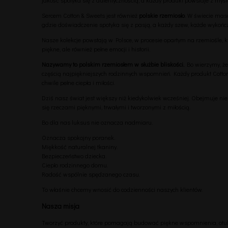
Sercem Cotton & Sweets jest również
polskie rzemiosło
. W świecie mas
gdzie doświadczenie spotyka się z pasją, a każdy szew, każde wykońc
Nasze kolekcje powstają w Polsce, w procesie opartym na rzemiośle, kt
piękne, ale również pełne emocji i historii.
Nazywamy to polskim rzemiosłem w służbie bliskości.
Bo wierzymy, że
częścią najpiękniejszych rodzinnych wspomnień. Każdy produkt Cotton
chwile pełne ciepła i miłości.
Dziś nasz świat jest większy niż kiedykolwiek wcześniej. Obejmuje ni
się rzeczami pięknymi, trwałymi i tworzonymi z miłością.
Bo dla nas luksus nie oznacza nadmiaru.
Oznacza spokojny poranek.
Miękkość naturalnej tkaniny.
Bezpieczeństwo dziecka.
Ciepło rodzinnego domu.
Radość wspólnie spędzanego czasu.
To właśnie chcemy wnosić do codzienności naszych klientów.
Nasza misja
Tworzyć produkty, które pomagają budować piękne wspomnienia, otulaj