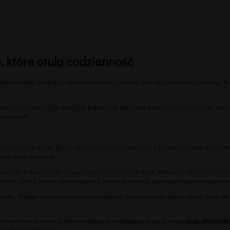
, które otula codzienność
ełnym ciepła, bliskości i rzeczy tworzonych z sercem. Nie zaczynaliśmy od biznesu. Zac
ze spojrzenia noworodka, spokojne popołudnia spędzone z rodziną, ciche rozmowy przed
zworonożni.
eci, domu oraz pupili, łącząc najwyższą jakość wykonania z ponadczasowym wzornic
 codzienne szczęście.
zede wszystkim towarzyszyć najważniejszym momentom życia. Pierwszym dniom niemo
om, które z pozoru są zwyczajne, a po latach okazują się najcenniejszymi wspomn
prostota. Dlatego wybieramy naturalne materiały, ponadczasowe kolory i wzory, które n
 rzemieślnicy i wszyscy ci, którzy każdego dnia wkładają w swoją pracę
pasję, doświadcz
lą o drugim człowieku.