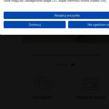
Dane mogą być udostępniane Google LLC, więcej informacji można znaleźć
tutaj
.
Akceptuj wszystko
Dostosuj
Nie zgadzam s
PODUSZKA CROISSANT HARRY BOUCLE WANILIOWY
219,00 zł
CZAT ONLINE
SZYJEMY W POLSCE