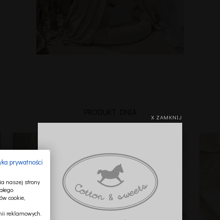
PRODUKT DNIA
X ZAMKNIJ
tyka prywatności
a naszej strony
ałego
ów cookie,
ii reklamowych.