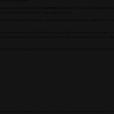
owej produkcji wybieramy drogę
uważności
, staranności i szacunku do każdego detal
zenie i każdy element produktu mają swoje znaczenie.
óre od lat doskonalimy z myślą o rodzinach poszukujących jakości, autentyczności i tr
 przedmioty otaczające nas każdego dnia mogą budować atmosferę domu, dawać poc
 & Sweets powstaje po to, by towarzyszyć Wam w tych wyjątkowych momentach — od pie
e tylko dziecięce pokoje, ale również wnętrza całych domów oraz przestrzenie tworzon
ą codzienność ciepłem i sprawiają, że dom staje się miejscem pełnym miłości, harmon