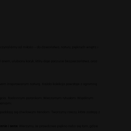
zynaliśmy od miłości – do dzieciństwa, natury, pięknych wnętrz i
 snem, ulubiony kocyk, który daje poczucie bezpieczeństwa, oraz
twem inspirowanym naturą. Każda kolekcja powstaje z ogromną
wlęcia. Rodzinnym porankom. Wieczornym rytuałom. Wspólnym
ieniami.
ie poddają się chwilowym trendom. Tworzymy rzeczy, które zostają z
enie i serce
. Wierzymy, że prawdziwe piękno rodzi się tam, gdzie