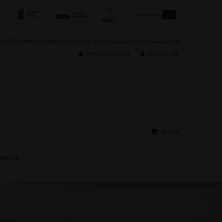
ierz 10% rabatu na pierwsze zakupy! *
(dotyczy produktów w cenie regularnej)
ZAREJESTRUJ SIĘ
ZALOGUJ SIĘ
(PUSTY)
KBOOK