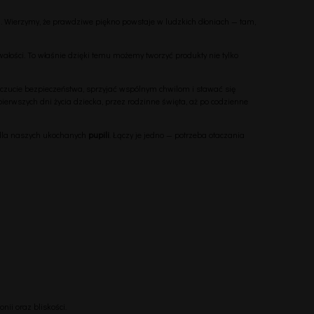
u. Wierzymy, że prawdziwe piękno powstaje w ludzkich dłoniach — tam,
wałości. To właśnie dzięki temu możemy tworzyć produkty nie tylko
zucie bezpieczeństwa, sprzyjać wspólnym chwilom i stawać się
rwszych dni życia dziecka, przez rodzinne święta, aż po codzienne
e dla naszych ukochanych
pupili
. Łączy je jedno — potrzeba otaczania
ii oraz bliskości.