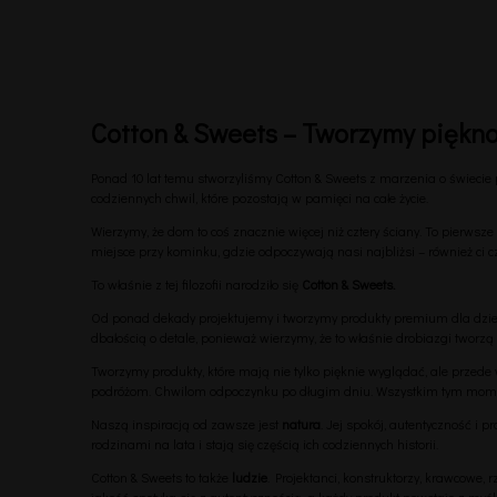
Cotton & Sweets – Tworzymy piękno
Ponad 10 lat temu stworzyliśmy Cotton & Sweets z marzenia o świecie p
codziennych chwil, które pozostają w pamięci na całe życie.
Wierzymy, że dom to coś znacznie więcej niż cztery ściany. To pierws
miejsce przy kominku, gdzie odpoczywają nasi najbliżsi – również ci c
To właśnie z tej filozofii narodziło się
Cotton & Sweets.
Od ponad dekady projektujemy i tworzymy produkty premium dla dzi
dbałością o detale, ponieważ wierzymy, że to właśnie drobiazgi tworzą
Tworzymy produkty, które mają nie tylko pięknie wyglądać, ale pr
podróżom. Chwilom odpoczynku po długim dniu. Wszystkim tym moment
Naszą inspiracją od zawsze jest
natura
. Jej spokój, autentyczność i 
rodzinami na lata i stają się częścią ich codziennych historii.
Cotton & Sweets to także
ludzie
. Projektanci, konstruktorzy, krawcowe,
jakość spotyka się z autentycznością, a każdy produkt powstaje z myś