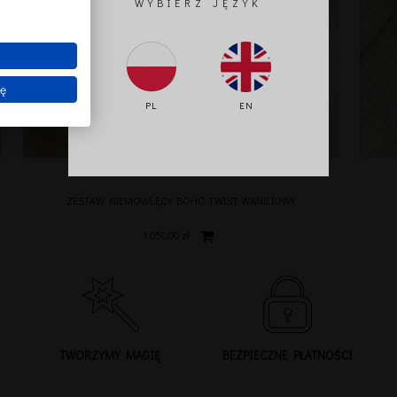
WYBIERZ JĘZYK
ię
PL
EN
ZESTAW NIEMOWLĘCY BOHO TWIST WANILIOWY
1 050,00 zł
TWORZYMY MAGIĘ
BEZPIECZNE PŁATNOŚCI