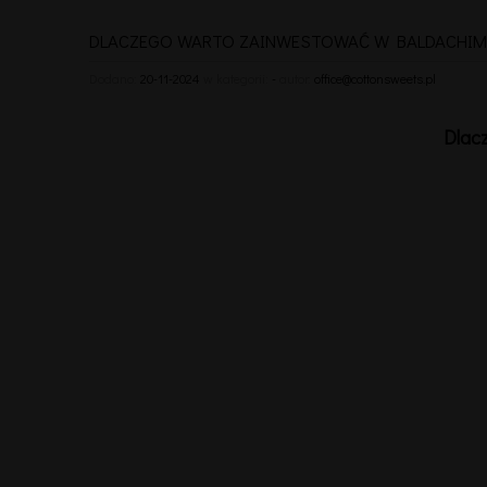
DLACZEGO WARTO ZAINWESTOWAĆ W BALDACHIM
Dodano:
20-11-2024
w kategorii:
-
autor:
office@cottonsweets.pl
Dlac