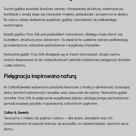
Sucha gąbka posiada bardziej zwartą i chropowatą strukturę, natomiast po
kontakcie z wodą staje się niezwykle miękka, jedwabista i przyjemna w dotyku.
Po użyciu należy dokładnie wypłukać gąbkę i pozostawić do całkowitego
wyschnięcia.
Każda gąbka Fina Silk jest produktem naturalnym, dlatego może różnić się
kształtem, strukturą oraz odcieniem. To właśnie te subtelne różnice podkreślają
jej autentyczne, naturalne pochodzenie i wyjątkowy charakter.
Naturalne gąbki Fina Silk dostępne są w trzech rozmiarach, dzięki czemu
można dopasować je do indywidualnych potrzeb codziennej pielęgnacji dziecka
i całej rodziny.
Pielęgnacja inspirowana naturą
W Cotton&Sweets wybieramy produkty tworzone z troską o delikatność dziecięcej
skóry, komfort codziennych rytuałów oraz szacunek do natury. Naturalne gąbki
morskie Fina Silk to połączenie wyjątkowej jakości, ekologicznego pochodzenia i
ponadczasowej prostoty inspirowanej naturalnym pięknem.
Cotton & Sweets
Tworzymy z miłości do piękna i natury — dla dzieci, dorosłych oraz ich
czworonożnych przyjaciół, wierząc, że wszystko, co najważniejsze, zaczyna się w
domu.