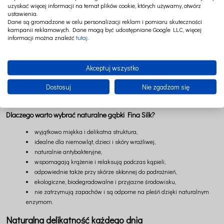
uzyskać więcej informacji na temat plików cookie, których używamy, otwórz
Naturalna gąbka morska delikatnie oczyszcza skórę, jednocześnie zapewniając
ustawienia.
komfortowy masaż oraz przyjemne uczucie relaksu. Podczas kąpieli pomaga
Dane są gromadzone w celu personalizacji reklam i pomiaru skuteczności
pobudzać krążenie i wspiera naturalną pielęgnację skóry, tworząc spokojny
kampanii reklamowych. Dane mogą być udostępniane Google LLC, więcej
rytuał pełen miękkości i bliskości.
informacji można znaleźć
tutaj
.
Gąbki morskie Fina Silk są naturalnie antybakteryjne — nie sprzyjają rozwojowi
bakterii oraz nie zatrzymują nieprzyjemnych zapachów. Dzięki swoim
naturalnym właściwościom są wyjątkowo higieniczne i bezpieczne w
Akceptuj wszystko
codziennym użytkowaniu.
Dostosuj
Nie zgadzam się
To produkt w 100% naturalny, ekologiczny i biodegradowalny, tworzony w
zgodzie z naturą oraz ideą świadomej pielęgnacji.
Dlaczego warto wybrać naturalne gąbki Fina Silk?
wyjątkowo miękka i delikatna struktura,
idealne dla niemowląt, dzieci i skóry wrażliwej,
naturalnie antybakteryjne,
wspomagają krążenie i relaksują podczas kąpieli,
odpowiednie także przy skórze skłonnej do podrażnień,
ekologiczne, biodegradowalne i przyjazne środowisku,
nie zatrzymują zapachów i są odporne na pleśń dzięki naturalnym
enzymom.
Naturalna delikatność każdego dnia