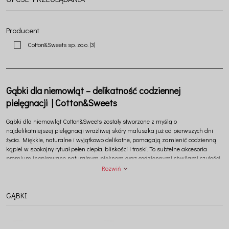
Producent
Cotton&Sweets sp. zo.o.
(3)
Gąbki dla niemowląt – delikatność codziennej
pielęgnacji | Cotton&Sweets
Gąbki dla niemowląt
Cotton&Sweets
zostały stworzone z myślą o
najdelikatniejszej pielęgnacji wrażliwej skóry maluszka już od pierwszych dni
życia. Miękkie, naturalne i wyjątkowo delikatne, pomagają zamienić codzienną
kąpiel w spokojny rytuał pełen ciepła, bliskości i troski. To subtelne akcesoria
premium inspirowane naturalnym pięknem oraz codziennymi chwilami czułości
między rodzicem a dzieckiem.
Rozwiń
GĄBKI