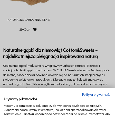
NATURALNA GĄBKA FINA SILK S
29,00 zł
Naturalne gąbki dla niemowląt Cotton&Sweets –
najdelikatniejsza pielęgnacja inspirowana naturą
Codzienna kąpiel maluszka to wyjątkowy rytuał pełen czułości, bliskości i
spokojnych chwil spędzanych razem. W
Cotton&Sweets
wierzymy, że pielęgnacja
delikatnej skóry dziecka powinna opierać się na naturalnych, bezpiecznych i
świadomie wybieranych produktach. Dlatego w naszej kolekcji znalazły się
naturalne gąbki Fina Silk — wyjątkowo delikatne gąbki morskie pochodzące z
ekologicznego połowu z Adriatyku.
Polityka prywatności
Gąbki „jedwabne” Fina Silk uznawane są za jedne z najdelikatniejszych
Używamy plików cookie
naturalnych gąbek na świecie. Ich miękka, gładka struktura sprawia, że
Możemy je zamieścić w celu analizy danych dotyczących odwiedzających,
doskonale sprawdzają się podczas codziennej pielęgnacji nawet najbardziej
ulepszenia naszej strony internetowej, pokazania spersonalizowanych treści i
wrażliwej skóry niemowląt i małych dzieci.
zapewnienia Państwu wspaniałego doświadczenia na stronie internetowej. Aby