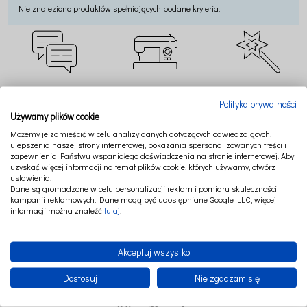
Nie znaleziono produktów spełniających podane kryteria.
CZAT ONLINE
SZYJEMY W POLSCE
TWORZYMY MAGIĘ
Polityka prywatności
Używamy plików cookie
Możemy je zamieścić w celu analizy danych dotyczących odwiedzających,
ulepszenia naszej strony internetowej, pokazania spersonalizowanych treści i
zapewnienia Państwu wspaniałego doświadczenia na stronie internetowej. Aby
uzyskać więcej informacji na temat plików cookie, których używamy, otwórz
BEZPIECZNE
RATY LUB PAYPO
NAJWYŻSZA JAKOŚĆ
ustawienia.
PŁATNOŚCI
Dane są gromadzone w celu personalizacji reklam i pomiaru skuteczności
kampanii reklamowych. Dane mogą być udostępniane Google LLC, więcej
informacji można znaleźć
tutaj
.
Akceptuj wszystko
Dostosuj
Nie zgadzam się
FOLLOW US