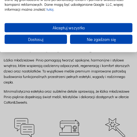
komfortowa przestrzeń do snu i odpoczynku,
kampanii reklamowych. Dane mogą być udostępniane Google LLC, więcej
funkcjonalne rozwiązania dopasowane do potrzeb nastolatków,
informacji można znaleźć
tutaj
.
minimalistyczny i ponadczasowy design,
wysokiej jakości materiały i staranne wykonanie,
naturalne wykończenia inspirowane naturą,
Akceptuj wszystko
trwałe i wygodne meble premium,
idealne do aranżacji z meblami i tekstyliami Cotton&Sweets.
Dostosuj
Nie zgadzam się
Przestrzeń pełna spokoju i codziennego komfortu
Łóżka młodzieżowe Pinio pomagają tworzyć spokojne, harmonijne i stylowe
wnętrza, które wspierają codzienny odpoczynek, regenerację i komfort starszych
dzieci oraz nastolatków. To wyjątkowe meble premium inspirowane potrzebą
budowania funkcjonalnych przestrzeni pełnych estetyki, wygody i rodzinnego
ciepła.
Minimalistyczna estetyka oraz subtelne detale sprawiają, że łóżka młodzieżowe
Pinio pięknie dopełniają świat mebli, tekstyliów i dekoracji dostępnych w ofercie
Cotton&Sweets.