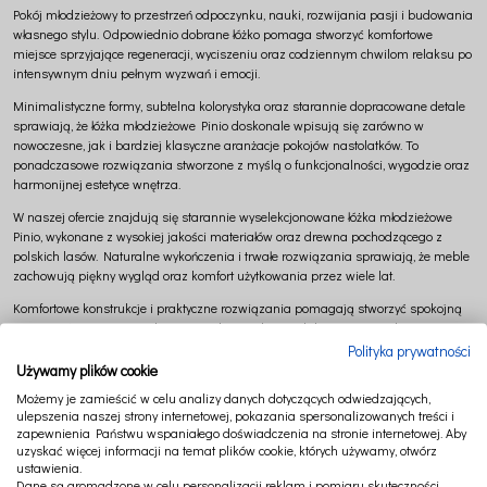
Pokój młodzieżowy to przestrzeń odpoczynku, nauki, rozwijania pasji i budowania
własnego stylu. Odpowiednio dobrane łóżko pomaga stworzyć komfortowe
miejsce sprzyjające regeneracji, wyciszeniu oraz codziennym chwilom relaksu po
intensywnym dniu pełnym wyzwań i emocji.
Minimalistyczne formy, subtelna kolorystyka oraz starannie dopracowane detale
sprawiają, że łóżka młodzieżowe Pinio doskonale wpisują się zarówno w
nowoczesne, jak i bardziej klasyczne aranżacje pokojów nastolatków. To
ponadczasowe rozwiązania stworzone z myślą o funkcjonalności, wygodzie oraz
harmonijnej estetyce wnętrza.
W naszej ofercie znajdują się starannie wyselekcjonowane łóżka młodzieżowe
Pinio, wykonane z wysokiej jakości materiałów oraz drewna pochodzącego z
polskich lasów. Naturalne wykończenia i trwałe rozwiązania sprawiają, że meble
zachowują piękny wygląd oraz komfort użytkowania przez wiele lat.
Komfortowe konstrukcje i praktyczne rozwiązania pomagają stworzyć spokojną
przestrzeń sprzyjającą zdrowemu odpoczynkowi, relaksowi oraz codziennemu
wyciszeniu po nauce, spotkaniach z przyjaciółmi i rozwijaniu zainteresowań.
Polityka prywatności
Używamy plików cookie
Łóżka młodzieżowe Pinio pięknie komponują się z biurkami, szafami, regałami
Możemy je zamieścić w celu analizy danych dotyczących odwiedzających,
oraz tekstyliami premium Cotton & Sweets, pomagając tworzyć wyjątkowe
ulepszenia naszej strony internetowej, pokazania spersonalizowanych treści i
wnętrza pełne harmonii, estetyki i codziennej wygody.
zapewnienia Państwu wspaniałego doświadczenia na stronie internetowej. Aby
uzyskać więcej informacji na temat plików cookie, których używamy, otwórz
Dlaczego warto wybrać łóżka młodzieżowe Pinio?
ustawienia.
Dane są gromadzone w celu personalizacji reklam i pomiaru skuteczności