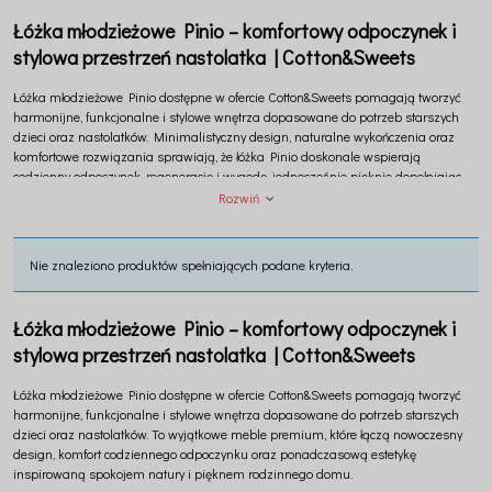
Łóżka młodzieżowe Pinio – komfortowy odpoczynek i
stylowa przestrzeń nastolatka | Cotton&Sweets
Łóżka młodzieżowe
Pinio
dostępne w ofercie
Cotton&Sweets
pomagają tworzyć
harmonijne, funkcjonalne i stylowe wnętrza dopasowane do potrzeb starszych
dzieci oraz nastolatków. Minimalistyczny design, naturalne wykończenia oraz
komfortowe rozwiązania sprawiają, że łóżka Pinio doskonale wspierają
codzienny odpoczynek, regenerację i wygodę, jednocześnie pięknie dopełniając
aranżację nowoczesnego pokoju młodzieżowego. To wyjątkowe meble premium
Rozwiń
inspirowane spokojem natury, ponadczasową estetyką i codziennym komfortem.
Nie znaleziono produktów spełniających podane kryteria.
Łóżka młodzieżowe Pinio – komfortowy odpoczynek i
stylowa przestrzeń nastolatka | Cotton&Sweets
Łóżka młodzieżowe
Pinio
dostępne w ofercie
Cotton&Sweets
pomagają tworzyć
harmonijne, funkcjonalne i stylowe wnętrza dopasowane do potrzeb starszych
dzieci oraz nastolatków. To wyjątkowe meble premium, które łączą nowoczesny
design, komfort codziennego odpoczynku oraz ponadczasową estetykę
inspirowaną spokojem natury i pięknem rodzinnego domu.