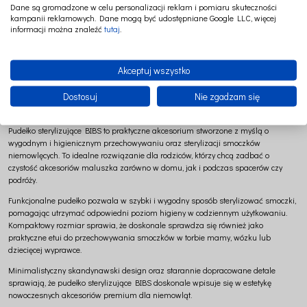
ETUI DO SMOCZKÓW ORAZ
DO SMOCZKÓW ORAZ POJEMNIK
Dane są gromadzone w celu personalizacji reklam i pomiaru skuteczności
POJEMNIK DO STERYLIZACJI
DO STERYLIZACJI SMOCZKÓW
kampanii reklamowych. Dane mogą być udostępniane Google LLC, więcej
informacji można znaleźć
tutaj
.
SMOCZKÓW
69,00 zł
69,00 zł
Akceptuj wszystko
Pudełko sterylizujące BIBS – higiena i wygoda w
Dostosuj
Nie zgadzam się
codziennej opiece nad maluszkiem | Cotton&Sweets
Pudełko sterylizujące
BIBS
to praktyczne akcesorium stworzone z myślą o
wygodnym i higienicznym przechowywaniu oraz sterylizacji smoczków
niemowlęcych. To idealne rozwiązanie dla rodziców, którzy chcą zadbać o
czystość akcesoriów maluszka zarówno w domu, jak i podczas spacerów czy
podróży.
Funkcjonalne pudełko pozwala w szybki i wygodny sposób sterylizować smoczki,
pomagając utrzymać odpowiedni poziom higieny w codziennym użytkowaniu.
Kompaktowy rozmiar sprawia, że doskonale sprawdza się również jako
praktyczne etui do przechowywania smoczków w torbie mamy, wózku lub
dziecięcej wyprawce.
Minimalistyczny skandynawski design oraz starannie dopracowane detale
sprawiają, że pudełko sterylizujące BIBS doskonale wpisuje się w estetykę
nowoczesnych akcesoriów premium dla niemowląt.