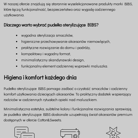
W naszej ofercie znajdują się starannie wyselekcjonowane produkty marki BIBS,
które łączą funkcjonalność, bezpieczeństwo oraz wygodę codziennego
użytkowania.
Dlaczego warto wybrać pudełko sterylizujące BIBS?
wygodna sterylizacja smoczków,
higieniczne przechowywanie akcesoriów niemowlęcych,
praktyczne rozwiązanie do domu i podróży,
kompaktowy i wygodny format,
minimalistyczny skandynawski design,
funkcjonalny element codziennej wyprawki maluszka.
Higiena i komfort każdego dnia
Pudełko sterylizujące BIBS pomaga zadbać o czystość smoczków i codzienny
komfort użytkowania dziecięcych akcesoriów. To praktyczny dodatek wspierający
rodziców w codziennych rytuałach opieki nad maluszkiem.
Minimalistyczna estetyka, subtelne kolory i funkcjonalne rozwiązania sprawiają,
że pudełka sterylizujące BIBS doskonale uzupełniają świat akcesoriów premium
dostępnych w ofercie
Cotton&Sweets
.