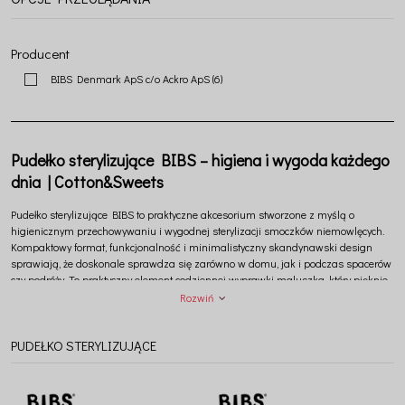
Producent
BIBS Denmark ApS c/o Ackro ApS
(6)
Pudełko sterylizujące BIBS – higiena i wygoda każdego
dnia | Cotton&Sweets
Pudełko sterylizujące
BIBS
to praktyczne akcesorium stworzone z myślą o
higienicznym przechowywaniu i wygodnej sterylizacji smoczków niemowlęcych.
Kompaktowy format, funkcjonalność i minimalistyczny skandynawski design
sprawiają, że doskonale sprawdza się zarówno w domu, jak i podczas spacerów
czy podróży. To praktyczny element codziennej wyprawki maluszka, który pięknie
uzupełnia świat akcesoriów premium dostępnych w ofercie
Cotton&Sweets
.
Rozwiń
PUDEŁKO STERYLIZUJĄCE