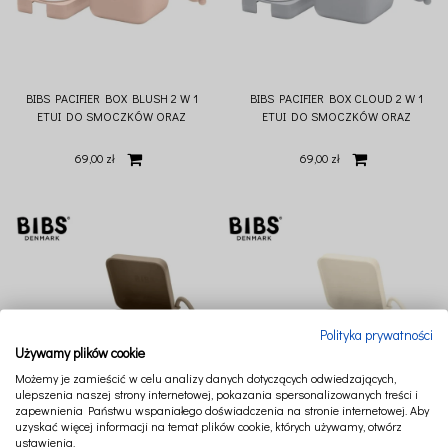
BIBS PACIFIER BOX BLUSH 2 W 1
BIBS PACIFIER BOX CLOUD 2 W 1
ETUI DO SMOCZKÓW ORAZ
ETUI DO SMOCZKÓW ORAZ
POJEMNIK DO STERYLIZACJI
POJEMNIK DO STERYLIZACJI
SMOCZKÓW
SMOCZKÓW
69,00 zł
69,00 zł
Polityka prywatności
Używamy plików cookie
Możemy je zamieścić w celu analizy danych dotyczących odwiedzających,
ulepszenia naszej strony internetowej, pokazania spersonalizowanych treści i
zapewnienia Państwu wspaniałego doświadczenia na stronie internetowej. Aby
uzyskać więcej informacji na temat plików cookie, których używamy, otwórz
BIBS PACIFIER BOX DARK OAK 2 W 1
BIBS PACIFIER BOX IVORY 2 W 1 ETUI
ustawienia.