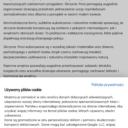
towarzyszących codziennym przygodom. Skrzynie Pinio pomagają wygodnie
organizować dziecięcą przestrzeń, jednocześnie ucząc najmłodszych
samodzielności oraz dbania o porządek w swoim małym świecie.
Minimalistyczne formy, subtelne wykończenia i naturalne materiały sprawiają, że
skrzynie doskonale komponują się zarówno z pokojami niemowlęcymi, jak i
wnętrzami starszych dzieci. To praktyczne i estetyczne rozwiązania, które pięknie
dopełniają aranżację dziecięcego pokoju.
Skrzynie Pinio wykonywane są z wysokiej jakości materiałów oraz drewna
pochodzącego z polskich lasów, dzięki czemu zachowują trwałość,
bezpieczeństwo użytkowania i naturalny charakter inspirowany naturą.
Pojemne wnętrza pozwalają wygodnie przechowywać zabawki, tekstylia,
książeczki oraz wszystkie dziecięce akcesoria, pomagając zachować lekkość i
harmonię we wnętrzu.
Polityka prywatności
W naszej ofercie znajdziesz starannie wyselekcjonowane skrzynie dziecięce
Używamy plików cookie
Pinio, które doskonale współgrają z łóżeczkami, regałami, komodami oraz
tekstyliami premium Cotton & Sweets, umożliwiając stworzenie spójnej i
Możemy je zamieścić w celu analizy danych dotyczących odwiedzających,
wyjątkowo estetycznej przestrzeni dziecięcej.
ulepszenia naszej strony internetowej, pokazania spersonalizowanych treści i
zapewnienia Państwu wspaniałego doświadczenia na stronie internetowej. Aby
Dlaczego warto wybrać skrzynie dziecięce Pinio?
uzyskać więcej informacji na temat plików cookie, których używamy, otwórz
ustawienia.
praktyczna organizacja dziecięcego pokoju,
Dane są gromadzone w celu personalizacji reklam i pomiaru skuteczności
kampanii reklamowych. Dane mogą być udostępniane Google LLC, więcej
pojemne miejsce na zabawki i dziecięce skarby,