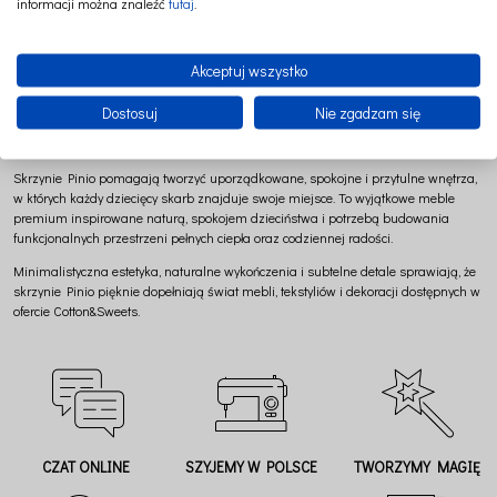
informacji można znaleźć
tutaj
.
naturalne materiały i wysoka jakość wykonania,
ponadczasowy minimalistyczny design,
drewno pochodzące z polskich lasów,
Akceptuj wszystko
bezpieczne i trwałe rozwiązania premium,
harmonijne dopełnienie aranżacji pokoju dziecka.
Dostosuj
Nie zgadzam się
Piękna przestrzeń pełna harmonii i codziennej wygody
Skrzynie Pinio pomagają tworzyć uporządkowane, spokojne i przytulne wnętrza,
w których każdy dziecięcy skarb znajduje swoje miejsce. To wyjątkowe meble
premium inspirowane naturą, spokojem dzieciństwa i potrzebą budowania
funkcjonalnych przestrzeni pełnych ciepła oraz codziennej radości.
Minimalistyczna estetyka, naturalne wykończenia i subtelne detale sprawiają, że
skrzynie Pinio pięknie dopełniają świat mebli, tekstyliów i dekoracji dostępnych w
ofercie Cotton&Sweets.
CZAT ONLINE
SZYJEMY W POLSCE
TWORZYMY MAGIĘ