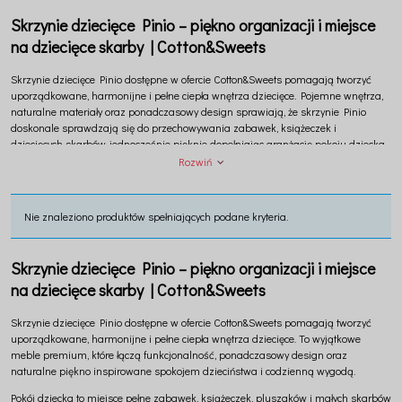
Skrzynie dziecięce Pinio – piękno organizacji i miejsce
na dziecięce skarby | Cotton&Sweets
Skrzynie dziecięce
Pinio
dostępne w ofercie
Cotton&Sweets
pomagają tworzyć
uporządkowane, harmonijne i pełne ciepła wnętrza dziecięce. Pojemne wnętrza,
naturalne materiały oraz ponadczasowy design sprawiają, że skrzynie Pinio
doskonale sprawdzają się do przechowywania zabawek, książeczek i
dziecięcych skarbów, jednocześnie pięknie dopełniając aranżację pokoju dziecka.
To wyjątkowe meble premium inspirowane spokojem dzieciństwa, naturą i
Rozwiń
codzienną wygodą.
Nie znaleziono produktów spełniających podane kryteria.
Skrzynie dziecięce Pinio – piękno organizacji i miejsce
na dziecięce skarby | Cotton&Sweets
Skrzynie dziecięce
Pinio
dostępne w ofercie
Cotton&Sweets
pomagają tworzyć
uporządkowane, harmonijne i pełne ciepła wnętrza dziecięce. To wyjątkowe
meble premium, które łączą funkcjonalność, ponadczasowy design oraz
naturalne piękno inspirowane spokojem dzieciństwa i codzienną wygodą.
Pokój dziecka to miejsce pełne zabawek, książeczek, pluszaków i małych skarbów