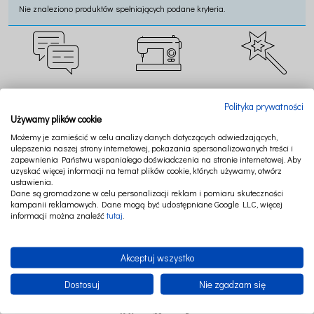
Nie znaleziono produktów spełniających podane kryteria.
CZAT ONLINE
SZYJEMY W POLSCE
TWORZYMY MAGIĘ
Polityka prywatności
Używamy plików cookie
Możemy je zamieścić w celu analizy danych dotyczących odwiedzających,
ulepszenia naszej strony internetowej, pokazania spersonalizowanych treści i
zapewnienia Państwu wspaniałego doświadczenia na stronie internetowej. Aby
uzyskać więcej informacji na temat plików cookie, których używamy, otwórz
BEZPIECZNE
RATY LUB PAYPO
NAJWYŻSZA JAKOŚĆ
ustawienia.
PŁATNOŚCI
Dane są gromadzone w celu personalizacji reklam i pomiaru skuteczności
kampanii reklamowych. Dane mogą być udostępniane Google LLC, więcej
informacji można znaleźć
tutaj
.
Akceptuj wszystko
Dostosuj
Nie zgadzam się
FOLLOW US