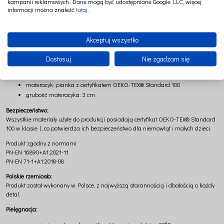
kampanii reklamowych. Dane mogą być udostępniane Google LLC, więcej
Wymiary:
informacji można znaleźć
tutaj
.
wymiary zewnętrzne: 83 × 54 cm (+/-)
wymiary wewnętrzne: 70 × 34 cm (+/-)
Akceptuj wszystko
Skład:
Dostosuj
Nie zgadzam się
tkanina: 100% len
wypełnienie: antyalergiczna kulka poliestrowa
materacyk: pianka z certyfikatem OEKO-TEX® Standard 100
grubość materacyka: 3 cm
Bezpieczeństwo:
Wszystkie materiały użyte do produkcji posiadają certyfikat OEKO-TEX® Standard
100 w klasie I, co potwierdza ich bezpieczeństwo dla niemowląt i małych dzieci.
Produkt zgodny z normami:
PN-EN 16890+A1:2021-11
PN-EN 71-1+A1:2018-08
Polskie rzemiosło:
Produkt został wykonany w Polsce, z najwyższą starannością i dbałością o każdy
detal.
Pielęgnacja: