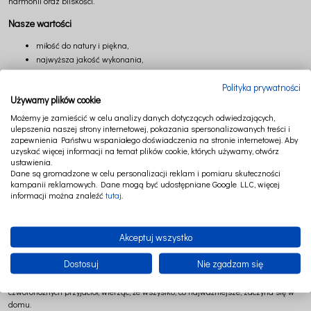
harmonii oraz bliskości.
Nasze wartości
miłość do natury i piękna,
najwyższa jakość wykonania,
szacunek dla polskiego rzemiosła,
Polityka prywatności
ponadczasowy design,
Używamy plików cookie
bezpieczeństwo i komfort,
autentyczność,
Możemy je zamieścić w celu analizy danych dotyczących odwiedzających,
ulepszenia naszej strony internetowej, pokazania spersonalizowanych treści i
troska o każdy detal,
zapewnienia Państwu wspaniałego doświadczenia na stronie internetowej. Aby
bliskość rodziny i domu.
uzyskać więcej informacji na temat plików cookie, których używamy, otwórz
ustawienia.
Dziękujemy, że jesteście częścią naszej historii
Dane są gromadzone w celu personalizacji reklam i pomiaru skuteczności
kampanii reklamowych. Dane mogą być udostępniane Google LLC, więcej
Od ponad 10 lat tworzymy Cotton & Sweets razem z Wami. Każdy zakup, każda
informacji można znaleźć
tutaj
.
wiadomość, każde zdjęcie Waszych dzieci, domów i pupili jest dla nas
przypomnieniem, dlaczego zaczęliśmy tę drogę.
Akceptuj wszystko
Tworzymy dalej. Z tą samą pasją. Z tą samą miłością.
Cotton&Sweets
Dostosuj
Nie zgadzam się
Tworzymy z miłości do piękna i natury — dla dzieci, dorosłych oraz ich
czworonożnych przyjaciół, wierząc, że wszystko, co najważniejsze, zaczyna się w
domu.