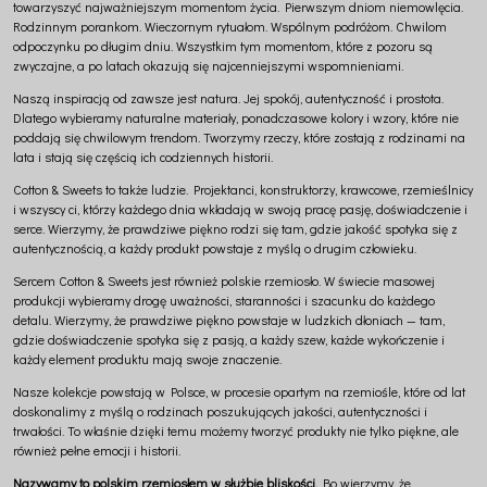
towarzyszyć najważniejszym momentom życia. Pierwszym dniom niemowlęcia.
Rodzinnym porankom. Wieczornym rytuałom. Wspólnym podróżom. Chwilom
odpoczynku po długim dniu. Wszystkim tym momentom, które z pozoru są
zwyczajne, a po latach okazują się najcenniejszymi wspomnieniami.
Naszą inspiracją od zawsze jest natura. Jej spokój, autentyczność i prostota.
Dlatego wybieramy naturalne materiały, ponadczasowe kolory i wzory, które nie
poddają się chwilowym trendom. Tworzymy rzeczy, które zostają z rodzinami na
lata i stają się częścią ich codziennych historii.
Cotton & Sweets to także ludzie. Projektanci, konstruktorzy, krawcowe, rzemieślnicy
i wszyscy ci, którzy każdego dnia wkładają w swoją pracę pasję, doświadczenie i
serce. Wierzymy, że prawdziwe piękno rodzi się tam, gdzie jakość spotyka się z
autentycznością, a każdy produkt powstaje z myślą o drugim człowieku.
Sercem Cotton & Sweets jest również polskie rzemiosło. W świecie masowej
produkcji wybieramy drogę uważności, staranności i szacunku do każdego
detalu. Wierzymy, że prawdziwe piękno powstaje w ludzkich dłoniach — tam,
gdzie doświadczenie spotyka się z pasją, a każdy szew, każde wykończenie i
każdy element produktu mają swoje znaczenie.
Nasze kolekcje powstają w Polsce, w procesie opartym na rzemiośle, które od lat
doskonalimy z myślą o rodzinach poszukujących jakości, autentyczności i
trwałości. To właśnie dzięki temu możemy tworzyć produkty nie tylko piękne, ale
również pełne emocji i historii.
Nazywamy to polskim rzemiosłem w służbie bliskości.
Bo wierzymy, że