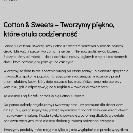
Cotton & Sweets – Tworzymy piękno,
które otula codzienność
Ponad 10 lat temu stworzyliśmy Cotton & Sweets z marzenia o świecie pełnym
ciepła, bliskości i rzeczy tworzonych z sercem. Nie zaczynaliśmy od biznesu.
Zaczynaliśmy od miłości – do dzieciństwa, natury, pięknych wnętrz i codziennych
chwil, które pozostają w pamięci na całe życie.
Wierzymy, że dom to coś znacznie więcej niż cztery ściany. To pierwsze spojrzenia
noworodka, spokojne popołudnia spędzone z rodziną, ciche rozmowy przed
snem, ulubiony kocyk, który daje poczucie bezpieczeństwa, oraz miejsce przy
kominku, gdzie odpoczywają nasi najbliżsi – również ci czworonożni.
To właśnie z tej filozofii narodziło się Cotton & Sweets.
Od ponad dekady projektujemy i tworzymy produkty premium dla dzieci, domu
oraz pupili, łącząc najwyższą jakość wykonania z ponadczasowym wzornictwem
inspirowanym naturą. Każda kolekcja powstaje z ogromną dbałością o detale,
ponieważ wierzymy, że to właśnie drobiazgi tworzą codzienne szczęście.
Tworzymy produkty, które mają nie tylko pięknie wyglądać, ale przede wszystkim