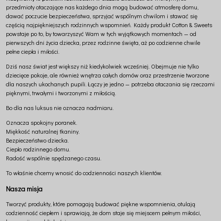
przedmioty otaczające nas każdego dnia mogą budować atmosferę domu,
dawać poczucie bezpieczeństwa, sprzyjać wspólnym chwilom i stawać się
częścią najpiękniejszych rodzinnych wspomnień. Każdy produkt Cotton & Sweets
powstaje po to, by towarzyszyć Wam w tych wyjątkowych momentach — od
pierwszych dni życia dziecka, przez rodzinne święta, aż po codzienne chwile
pełne ciepła i miłości.
Dziś nasz świat jest większy niż kiedykolwiek wcześniej. Obejmuje nie tylko
dziecięce pokoje, ale również wnętrza całych domów oraz przestrzenie tworzone
dla naszych ukochanych pupili. Łączy je jedno — potrzeba otaczania się rzeczami
pięknymi, trwałymi i tworzonymi z miłością.
Bo dla nas luksus nie oznacza nadmiaru.
Oznacza spokojny poranek.
Miękkość naturalnej tkaniny.
Bezpieczeństwo dziecka.
Ciepło rodzinnego domu.
Radość wspólnie spędzanego czasu.
To właśnie chcemy wnosić do codzienności naszych klientów.
Nasza misja
Tworzyć produkty, które pomagają budować piękne wspomnienia, otulają
codzienność ciepłem i sprawiają, że dom staje się miejscem pełnym miłości,