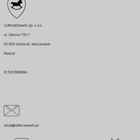
Cotton&Sweets Sp. z o.o.
ul. Sienna 17E/1
05-825 Grodzisk Mazowiecki
Poland
PL5291808984
shop@cottonsweets.pl