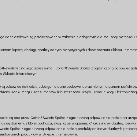
jego dane osobowe są przekazywane w zakresie niezbędnym dla realizacji płatności Pa
tom lepszej obsługi, analizy danych statystycznych i dostosowania Sklepu Interneto
o (Newsletter) na jego adres e-mail Cotton&Sweets Spółka z ograniczoną odpowiedzia
w Sklepie Internetowym.
oną odpowiedzialnością udostępnia dane osobowe, uprawnionym organom państwowym,
rony Konkurencji i Konsumentów lub Prezesowi Urzędu Komunikacji Elektronicznej
sywane są one przez Cotton&Sweets Spółka z ograniczoną odpowiedzialnością na urząd
nazwę domeny, z której pochodzi, swój „czas wygaśnięcia" oraz indywidualną, losowo 
ets Spółka z ograniczoną odpowiedzialnością produkty do indywidualnych preferencji
ezentowanych produktów w Sklepie Internetowym.