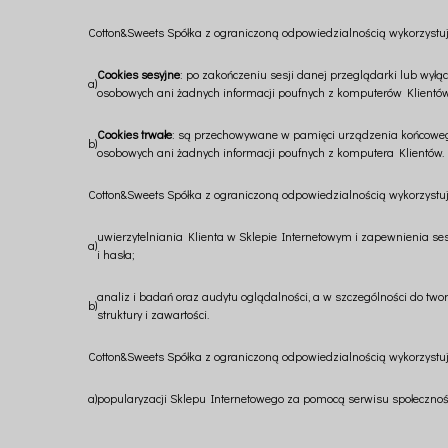
Cotton&Sweets Spółka z ograniczoną odpowiedzialnością wykorzystuj
Cookies sesyjne
: po zakończeniu sesji danej przeglądarki lub wy
a)
osobowych ani żadnych informacji poufnych z komputerów Klientów
Cookies trwałe
: są przechowywane w pamięci urządzenia końcowego
b)
osobowych ani żadnych informacji poufnych z komputera Klientów.
Cotton&Sweets Spółka z ograniczoną odpowiedzialnością wykorzystuj
uwierzytelniania Klienta w Sklepie Internetowym i zapewnienia ses
a)
i hasła;
analiz i badań oraz audytu oglądalności, a w szczególności do twor
b)
struktury i zawartości.
Cotton&Sweets Spółka z ograniczoną odpowiedzialnością wykorzystuj
a)
popularyzacji Sklepu Internetowego za pomocą serwisu społecznośc