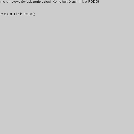
ia umowy o świadczenie usługi Konta (art. 6 ust. 1 lit. b RODO);
 6 ust. 1 lit. b RODO);