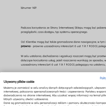
b)
numer NIP.
Podczas korzystania ze Strony Internetowej Sklepu mogą być pobier
przeglądarki, czas dostępu, typ systemu operacyjnego.
Od Klientów mogą być także gromadzone dane nawigacyjne, w tym in
prawna
- prawnie uzasadniony interes (art. 6 ust. 1 lit. f RODO), po
W celu ustalania, dochodzenia i egzekucji roszczeń mogą być przetw
dotyczące korzystania usług, jeżeli roszczenia wynikają ze sposobu,
uzasadniony interes (art. 6 ust. 1 lit. f RODO), polegający na usta
Przekazanie danych osobowych do Cotton&Sweets Spółka z ograniczo
Poli
Sklepu, z tym jednak zastrzeżeniem, że niepodanie określonych w fo
Używamy plików cookie
Klienta uniemożliwi złożenie i realizację zamówienia Klienta.
Możemy je zamieścić w celu analizy danych dotyczących odwiedzających, ulepszeni
internetowej, pokazania spersonalizowanych treści i zapewnienia Państwu wspani
§ 2 Komu udostępniane lub powierzane są dane oraz jak długo są p
doświadczenia na stronie internetowej. Aby uzyskać więcej informacji na temat plik
których używamy, otwórz ustawienia.
Dane osobowe Klienta przekazywane są dostawcom usług, z których 
Dane są gromadzone w celu personalizacji reklam i pomiaru skuteczności kampan