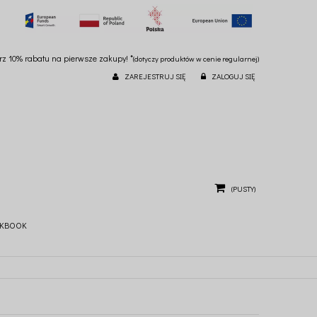
ierz 10% rabatu na pierwsze zakupy! *
(dotyczy produktów w cenie regularnej)
ZAREJESTRUJ SIĘ
ZALOGUJ SIĘ
(PUSTY)
KBOOK