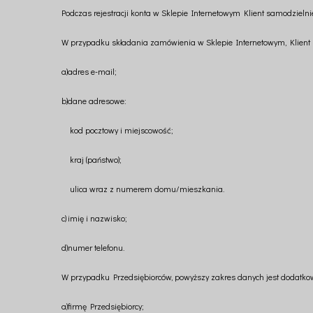
Podczas rejestracji konta w Sklepie Internetowym Klient samodzieln
W przypadku składania zamówienia w Sklepie Internetowym, Klient 
a)
adres e-mail;
b)
dane adresowe:
kod pocztowy i miejscowość;
kraj (państwo);
ulica wraz z numerem domu/mieszkania.
c)
imię i nazwisko;
d)
numer telefonu.
W przypadku Przedsiębiorców, powyższy zakres danych jest dodatko
a)
firmę Przedsiębiorcy;