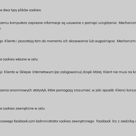
e dwa typy plików cookies:
łączeniu komputera zapisane informacje są usuwane z pamięci urządzenia. Mechanizm
.
 Klienta i pozostają tam do momentu ich skasowania lub wygaśnięcia. Mechanizm co
e cookies własne w celu:
ji Klienta w Sklepie Internetowym (po zalogowaniu), dzięki której Klient nie musi n
zenia anonimowych statystyk, które pomagają zrozumieć, w jaki sposób Klienci korzyst
e cookies zewnętrzne w celu:
iowego facebook.com (administrator cookies zewnętrznego: Facebook Inc z siedzibą w