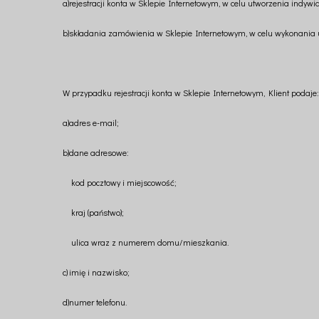
a)
rejestracji konta w Sklepie Internetowym, w celu utworzenia indy
b)
składania zamówienia w Sklepie Internetowym, w celu wykonania
W przypadku rejestracji konta w Sklepie Internetowym, Klient podaje:
a)
adres e-mail;
b)
dane adresowe:
kod pocztowy i miejscowość;
kraj (państwo);
ulica wraz z numerem domu/mieszkania.
c)
imię i nazwisko;
d)
numer telefonu.