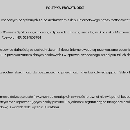
POLITYKA PRYWATNOŚCI
h osobowych pozyskanych za pośrednictwem sklepu internetowego https://cottonsweets.
ton&Sweets Spółka z ograniczoną odpowiedzialnością siedzibą w Grodzisku Mazowiecki 
ra Rozwoju, NIP: 5291808984
odpowiedzialnością za pośrednictwem Sklepu Internetowego są przetwarzane zgodni
iązku z przetwarzaniem danych osobowych i w sprawie swobodnego przepływu takich d
czególnej staranności do poszanowania prywatności Klientów odwiedzających Sklep I
macje dotyczące osób fizycznych dokonujących czynności prawnej niezwiązanej bezpoś
izycznych reprezentujących osoby prawne lub jednostki organizacyjne niebędące os
ową, zwanych dalej łącznie Klientami.