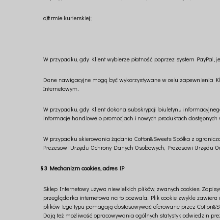
a)
firmie kurierskiej;
W przypadku, gdy Klient wybierze płatność poprzez system PayPal, 
Dane nawigacyjne mogą być wykorzystywane w celu zapewnienia Klien
Internetowym.
W przypadku, gdy Klient dokona subskrypcji biuletynu informacyjneg
informacje handlowe o promocjach i nowych produktach dostępnych 
W przypadku skierowania żądania Cotton&Sweets Spółka z ogranicz
Prezesowi Urzędu Ochrony Danych Osobowych, Prezesowi Urzędu Och
§ 3 Mechanizm cookies, adres IP
Sklep Internetowy używa niewielkich plików, zwanych cookies. Zapi
przeglądarka internetowa na to pozwala. Plik cookie zwykle zawiera 
plików tego typu pomagają dostosowywać oferowane przez Cotton&Swe
Dają też możliwość opracowywania ogólnych statystyk odwiedzin pr