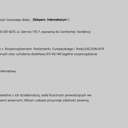
pl/ (zwanego dalej: „
Sklepem Internetowym
”).
(05-825), ul. Sienna 17E/1, wpisaną do Centralnej Ewidencji
e z Rozporządzeniem Parlamentu Europejskiego i Rady (UE) 2016/679
anych oraz uchylenia dyrektywy 95/46/WE (ogólne rozporządzenie
nternetowy.
rednio z ich działalnością, osób fizycznych prowadzących we
obami prawnymi, którym ustawa przyznaje zdolność prawną,