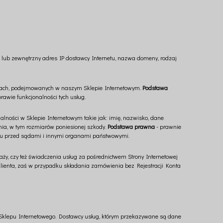
a lub zewnętrzny adres IP dostawcy Internetu, nazwa domeny, rodzaj
ściach, podejmowanych w naszym Sklepie Internetowym.
Podstawa
prawie funkcjonalności tych usług.
lności w Sklepie Internetowym takie jak: imię, nazwisko, dane
enia, w tym rozmiarów poniesionej szkody.
Podstawa prawna
- prawnie
waniu przed sądami i innymi organami państwowymi.
y, czy też świadczenia usług za pośrednictwem Strony Internetowej
 Klienta, zaś w przypadku składania zamówienia bez Rejestracji Konta
Sklepu Internetowego. Dostawcy usług, którym przekazywane są dane