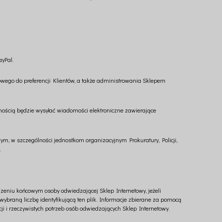
yPal.
wego do preferencji Klientów, a także administrowania Sklepem
lnością będzie wysyłać wiadomości elektroniczne zawierające
 w szczególności jednostkom organizacyjnym Prokuratury, Policji,
.
zeniu końcowym osoby odwiedzającej Sklep Internetowy, jeżeli
wybraną liczbę identyfikującą ten plik. Informacje zbierane za pomocą
 i rzeczywistych potrzeb osób odwiedzających Sklep Internetowy.