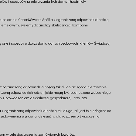
celów i sposobów przetwarzania tych danych (podmioty
a polecenie Cotton&Sweets Spółka z ograniczoną odpowiedzialnością.
Internetowym, systemy do analizy skuteczności kampanii
ają cele i sposoby wykorzystania danych osobowych Klientów. Świadczą
ograniczoną odpowiedzialnością tak długo, aż zgoda nie zostanie
iczoną odpowiedzialnością i jakie mogą być podnoszone wobec niego.
h z prowadzeniem działalności gospodarczej - trzy lata.
ograniczoną odpowiedzialnością tak długo, jak jest to niezbędne do
zedawnienia wynosi lat dziesięć, a dla roszczeń o świadczenia
tom w celu dostarczenia zamówionych towarów: