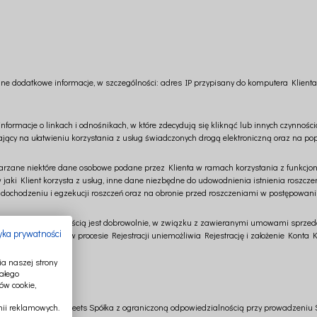
ane dodatkowe informacje, w szczególności: adres IP przypisany do komputera Klient
formacje o linkach i odnośnikach, w które zdecydują się kliknąć lub innych czynno
legający na ułatwieniu korzystania z usług świadczonych drogą elektroniczną oraz na po
arzane niektóre dane osobowe podane przez Klienta w ramach korzystania z funkcjona
 w jaki Klient korzysta z usług, inne dane niezbędne do udowodnienia istnienia roszcz
leniu, dochodzeniu i egzekucji roszczeń oraz na obronie przed roszczeniami w postępo
ną odpowiedzialnością jest dobrowolnie, w związku z zawieranymi umowami sprzedaż
tyka prywatności
rmularzach danych w procesie Rejestracji uniemożliwia Rejestrację i założenie Konta
a naszej strony
ałego
rzechowywane?
ów cookie,
korzysta Cotton&Sweets Spółka z ograniczoną odpowiedzialnością przy prowadzeniu 
ii reklamowych.