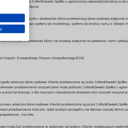
podlegają poleceniom Cotton&Sweets Spółka z ograniczoną odpowiedzialnością co do 
warzania (administratorzy).
owiedzialnością korzysta z dostawców, którzy przetwarzają dane osobowe wyłącznie n
 księgowe, dostarczający systemy do marketingu, systemy do analizy ruchu w Sklepie 
ię
ością korzysta z dostawców, którzy nie działają wyłącznie na polecenie i sami ustal
ych krajach Europejskiego Obszaru Gospodarczego (EOG).
zgoda wówczas dane osobowe Klienta przetwarzane są przez Cotton&Sweets Spółka z 
 okresowi przedawnienia roszczeń jakie może podnosić Cotton&Sweets Spółka z ogran
a wynosi lat dziesięć, a dla roszczeń o świadczenia okresowe oraz roszczeń związanyc
umowy, wówczas dane osobowe Klienta przetwarzane są przez Cotton&Sweets Spółka z 
wi przedawnienia roszczeń. Jeżeli przepis szczególny nie stanowi inaczej, termin pr
spodarczej - trzy lata.
owe mogą być przekazywane, w zależności od wyboru Klienta, następującym podmio