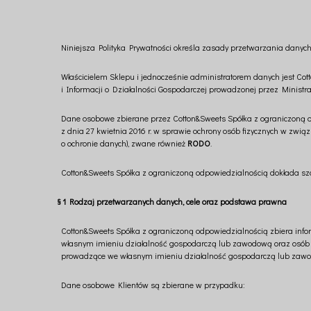
Niniejsza Polityka Prywatności określa zasady przetwarzania danyc
Właścicielem Sklepu i jednocześnie administratorem danych jest Cot
i Informacji o Działalności Gospodarczej prowadzonej przez Minist
Dane osobowe zbierane przez Cotton&Sweets Spółka z ograniczoną 
z dnia 27 kwietnia 2016 r. w sprawie ochrony osób fizycznych w zw
o ochronie danych), zwane również
RODO
.
Cotton&Sweets Spółka z ograniczoną odpowiedzialnością dokłada sz
§ 1 Rodzaj przetwarzanych danych, cele oraz podstawa prawna
Cotton&Sweets Spółka z ograniczoną odpowiedzialnością zbiera infor
własnym imieniu działalność gospodarczą lub zawodową oraz osób f
prowadzące we własnym imieniu działalność gospodarczą lub zawod
Dane osobowe Klientów są zbierane w przypadku: