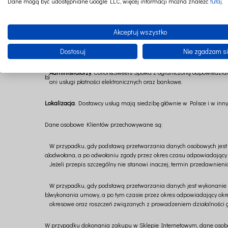
Dane mogą być udostępniane Google LLC, więcej informacji można znaleźć
tutaj
.
osobowe, w zależności od uzgodnień umownych i okoliczności, albo 
przetwarzające) albo samodzielnie określają cele i sposoby ich przet
Akceptuj wszystko
Podmioty przetwarzające
. Cotton&Sweets Spółka z ograniczoną odp
a)
Należą do nich m.in. dostawcy świadczący usługę hostingu, usługi
marketingowych;
Dostosuj
Nie zgadzam s
Administratorzy
. Cotton&Sweets Spółka z ograniczoną odpowiedzialn
b)
oni usługi płatności elektronicznych oraz bankowe.
Lokalizacja
. Dostawcy usług mają siedzibę głównie w Polsce i w inn
Dane osobowe Klientów przechowywane są:
W przypadku, gdy podstawą przetwarzania danych osobowych jest 
a)
odwołana, a po odwołaniu zgody przez okres czasu odpowiadający
Jeżeli przepis szczególny nie stanowi inaczej, termin przedawnieni
W przypadku, gdy podstawą przetwarzania danych jest wykonanie 
b)
wykonania umowy, a po tym czasie przez okres odpowiadający okreso
okresowe oraz roszczeń związanych z prowadzeniem działalności go
W przypadku dokonania zakupu w Sklepie Internetowym, dane osob