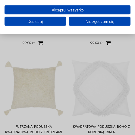
Akceptuj wszystko
Dostosuj
Nie zgadzam się
FUTRZANA PODUSZKA BOHO SERCE
FUTRZANA PODUSZKA BOHO SERCE
CZEKOLADA
WANILIA
99,00 zł
99,00 zł
FUTRZANA PODUSZKA
KWADRATOWA PODUSZKA BOHO Z
KWADRATOWA BOHO Z FRĘDZLAMI
KORONKĄ BIAŁA