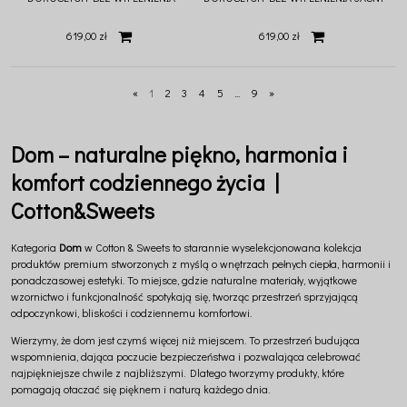
GRAFIT
SZARY
619,00 zł
619,00 zł
«
1
2
3
4
5
...
9
»
Dom – naturalne piękno, harmonia i
komfort codziennego życia |
Cotton&Sweets
Kategoria
Dom
w Cotton & Sweets to starannie wyselekcjonowana kolekcja
produktów premium stworzonych z myślą o wnętrzach pełnych ciepła, harmonii i
ponadczasowej estetyki. To miejsce, gdzie naturalne materiały, wyjątkowe
wzornictwo i funkcjonalność spotykają się, tworząc przestrzeń sprzyjającą
odpoczynkowi, bliskości i codziennemu komfortowi.
Wierzymy, że dom jest czymś więcej niż miejscem. To przestrzeń budująca
wspomnienia, dająca poczucie bezpieczeństwa i pozwalająca celebrować
najpiękniejsze chwile z najbliższymi. Dlatego tworzymy produkty, które
pomagają otaczać się pięknem i naturą każdego dnia.