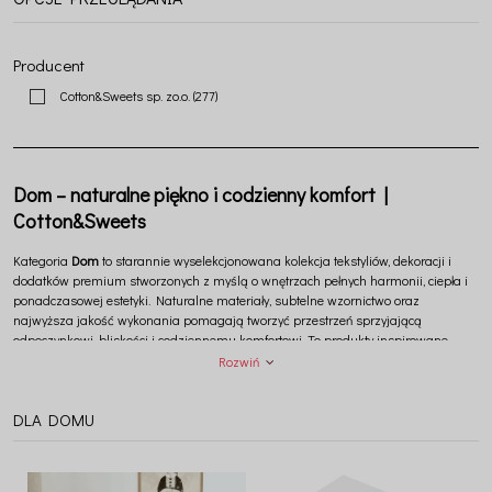
Producent
Cotton&Sweets sp. zo.o.
(277)
Dom – naturalne piękno i codzienny komfort |
Cotton&Sweets
Kategoria
Dom
to starannie wyselekcjonowana kolekcja tekstyliów, dekoracji i
dodatków premium stworzonych z myślą o wnętrzach pełnych harmonii, ciepła i
ponadczasowej estetyki. Naturalne materiały, subtelne wzornictwo oraz
najwyższa jakość wykonania pomagają tworzyć przestrzeń sprzyjającą
odpoczynkowi, bliskości i codziennemu komfortowi. To produkty inspirowane
naturą i pięknem rodzinnego domu, w którym każda chwila staje się wyjątkowa.
Rozwiń
DLA DOMU