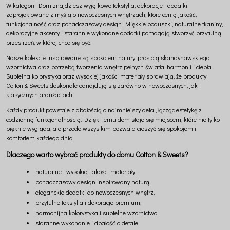
W kategorii Dom znajdziesz wyjątkowe tekstylia, dekoracje i dodatki
zaprojektowane z myślą o nowoczesnych wnętrzach, które cenią jakość,
funkcjonalność oraz ponadczasowy design. Miękkie poduszki, naturalne tkaniny,
dekoracyjne akcenty i starannie wykonane dodatki pomagają stworzyć przytulną
przestrzeń, w której chce się być.
Nasze kolekcje inspirowane są spokojem natury, prostotą skandynawskiego
wzornictwa oraz potrzebą tworzenia wnętrz pełnych światła, harmonii i ciepła.
Subtelna kolorystyka oraz wysokiej jakości materiały sprawiają, że produkty
Cotton & Sweets doskonale odnajdują się zarówno w nowoczesnych, jak i
klasycznych aranżacjach.
Każdy produkt powstaje z dbałością o najmniejszy detal, łącząc estetykę z
codzienną funkcjonalnością. Dzięki temu dom staje się miejscem, które nie tylko
pięknie wygląda, ale przede wszystkim pozwala cieszyć się spokojem i
komfortem każdego dnia.
Dlaczego warto wybrać produkty do domu Cotton & Sweets?
naturalne i wysokiej jakości materiały,
ponadczasowy design inspirowany naturą,
eleganckie dodatki do nowoczesnych wnętrz,
przytulne tekstylia i dekoracje premium,
harmonijna kolorystyka i subtelne wzornictwo,
staranne wykonanie i dbałość o detale,