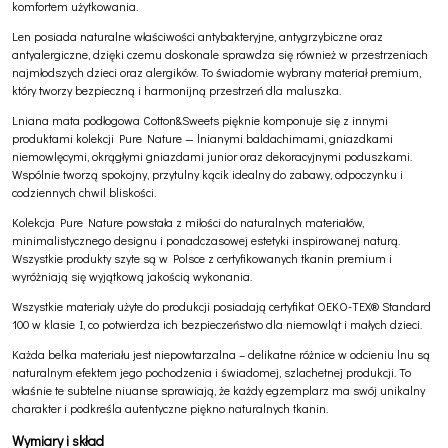
komfortem użytkowania.
Len posiada naturalne właściwości antybakteryjne, antygrzybiczne oraz
antyalergiczne, dzięki czemu doskonale sprawdza się również w przestrzeniach
najmłodszych dzieci oraz alergików. To świadomie wybrany materiał premium,
który tworzy bezpieczną i harmonijną przestrzeń dla maluszka.
Lniana mata podłogowa Cotton&Sweets pięknie komponuje się z innymi
produktami kolekcji Pure Nature — lnianymi baldachimami, gniazdkami
niemowlęcymi, okrągłymi gniazdami junior oraz dekoracyjnymi poduszkami.
Wspólnie tworzą spokojny, przytulny kącik idealny do zabawy, odpoczynku i
codziennych chwil bliskości.
Kolekcja Pure Nature powstała z miłości do naturalnych materiałów,
minimalistycznego designu i ponadczasowej estetyki inspirowanej naturą.
Wszystkie produkty szyte są w Polsce z certyfikowanych tkanin premium i
wyróżniają się wyjątkową jakością wykonania.
Wszystkie materiały użyte do produkcji posiadają certyfikat OEKO-TEX® Standard
100 w klasie I, co potwierdza ich bezpieczeństwo dla niemowląt i małych dzieci.
Każda belka materiału jest niepowtarzalna – delikatne różnice w odcieniu lnu są
naturalnym efektem jego pochodzenia i świadomej, szlachetnej produkcji. To
właśnie te subtelne niuanse sprawiają, że każdy egzemplarz ma swój unikalny
charakter i podkreśla autentyczne piękno naturalnych tkanin.
Wymiary i skład