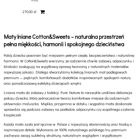
270,00 zł
Maty lniane Cotton&Sweets – naturalna przestrzeń
pełna miękkości, harmonii i spokojnego dzieciństwa
Pokój dziecka powinien być miejscem pełnym ciepła, bezpieczeństwa i naturalnej
harmonii. W
Cotton&Sweets
wierzymy, że codzienne chwile zabawy, odpoczynku i
bliskości zasługują na wyjątkową oprawę tworzoną z naturalnych materiałów
najwyższej jakości. Dlatego stworzyliśmy kolekcję lnianych mat podłogowych
premium — pięknych, komfortowych dodatków inspirowanych spokojem natury
oraz ponadczasową estetyką dziecięcych wnętrz.
Lniana mata do zabawy z kolekcji Pure Nature to niezwykle urokliwa dekoracja
pokoju dziecka, która jednocześnie tworzy komfortowe miejsce do codziennych
aktywności maluszka. Miękka, przyjemna w dotyku i wygodna mata doskonale
sprawdza się podczas zabawy na podłodze, odpoczynku czy wspólnego czytania
książeczek.
Każda mata szyta jest ręcznie w Polsce z najwyższą starannością oraz troską o
najmniejsze detale. Wykonana ze 100% naturalnego polskiego lnu premium
zachwyca swoją subtelną strukturą, naturalnym wyglądem i wyjątkowym