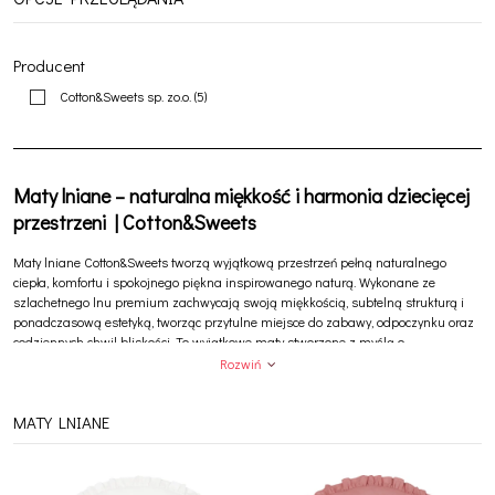
Producent
Cotton&Sweets sp. zo.o.
(5)
Maty lniane – naturalna miękkość i harmonia dziecięcej
przestrzeni | Cotton&Sweets
Maty lniane
Cotton&Sweets
tworzą wyjątkową przestrzeń pełną naturalnego
ciepła, komfortu i spokojnego piękna inspirowanego naturą. Wykonane ze
szlachetnego lnu premium zachwycają swoją miękkością, subtelną strukturą i
ponadczasową estetyką, tworząc przytulne miejsce do zabawy, odpoczynku oraz
codziennych chwil bliskości. To wyjątkowe maty stworzone z myślą o
harmonijnych wnętrzach, w których dziecko może bezpiecznie odkrywać świat
Rozwiń
otulone naturalnymi materiałami i spokojną atmosferą rodzinnego domu.
MATY LNIANE