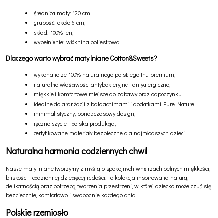
średnica maty: 120 cm,
grubość: około 6 cm,
skład: 100% len,
wypełnienie: włóknina poliestrowa.
Dlaczego warto wybrać maty lniane Cotton&Sweets?
wykonane ze 100% naturalnego polskiego lnu premium,
naturalne właściwości antybakteryjne i antyalergiczne,
miękkie i komfortowe miejsce do zabawy oraz odpoczynku,
idealne do aranżacji z baldachimami i dodatkami Pure Nature,
minimalistyczny, ponadczasowy design,
ręczne szycie i polska produkcja,
certyfikowane materiały bezpieczne dla najmłodszych dzieci.
Naturalna harmonia codziennych chwil
Nasze maty lniane tworzymy z myślą o spokojnych wnętrzach pełnych miękkości,
bliskości i codziennej dziecięcej radości. To kolekcja inspirowana naturą,
delikatnością oraz potrzebą tworzenia przestrzeni, w której dziecko może czuć się
bezpiecznie, komfortowo i swobodnie każdego dnia.
Polskie rzemiosło