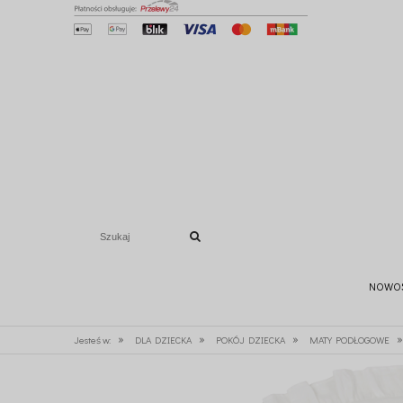
NOWO
»
»
»
»
Jesteś w:
DLA DZIECKA
POKÓJ DZIECKA
MATY PODŁOGOWE