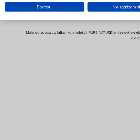
Dostosuj
Nie zgadzam s
Mata do zabawy z falbanką z kolekcji PURE NATURE to niezwykle efek
dla d