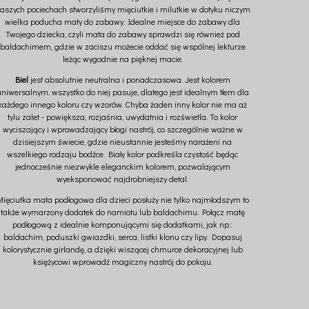
aszych pociechach stworzyliśmy mięciutkie i milutkie w dotyku niczym
wielka poducha maty do zabawy. Idealne miejsce do zabawy dla
Twojego dziecka, czyli mata do zabawy sprawdzi się również pod
baldachimem, gdzie w zaciszu możecie oddać się wspólnej lekturze
leżąc wygodnie na pięknej macie.
Biel
jest absolutnie neutralna i ponadczasowa. Jest kolorem
niwersalnym, wszystko do niej pasuje, dlatego jest idealnym tłem dla
każdego innego koloru czy wzorów. Chyba żaden inny kolor nie ma aż
tylu zalet - powiększa, rozjaśnia, uwydatnia i rozświetla. To kolor
wyciszający i wprowadzający błogi nastrój, co szczególnie ważne w
dzisiejszym świecie, gdzie nieustannie jesteśmy narażeni na
wszelkiego rodzaju bodźce. Biały kolor podkreśla czystość będąc
jednocześnie niezwykle eleganckim kolorem, pozwalającym
wyeksponować najdrobniejszy detal.
Mięciutka mata podłogowa dla dzieci posłuży nie tylko najmłodszym to
także wymarzony dodatek do namiotu lub baldachimu. Połącz matę
podłogową z idealnie komponującymi się dodatkami, jak np.:
baldachim, poduszki gwiazdki, serca, listki klonu czy lipy. Dopasuj
kolorystycznie girlandę, a dzięki wiszącej chmurce dekoracyjnej lub
księżycowi wprowadź magiczny nastrój do pokoju.