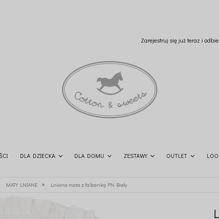
Zarejestruj się już teraz i odb
ŚCI
DLA DZIECKA
DLA DOMU
ZESTAWY
OUTLET
LOO
»
MATY LNIANE
Lniana mata z falbanką PN Biały