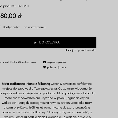
od produktu:
PN13201
80,00 zł
Dostępność:
na wyczerpaniu
DO KOSZYKA
dodaj do przechowalni
oducent:
Cotton&Sweets sp. zo.o.
zapytaj o produkt
poleć znajomemu
Mata podłogowa lniana z falbanką
Cotton & Sweets to perfekcyjne
miejsce do zabawy dla Twojego dziecka. Od zawsze wiadomo, że
ajlepsza zabawa dzieje się na podłodze. Mata podłogowa z falbanką
może być z powodzeniem używana w pokoju, ogrodzie czy na
wakacjach. Matę dziecięcą można również wykorzystać jako mały
dywan przy łóżku. Jeśli jesteś romantyczną duszą, z pewnością
postawisz na model z falbanką. Z lnianą matą masz pewność, że
Twojemu dziecku będzie ciepło i wygodnie. To właśnie z myślą o