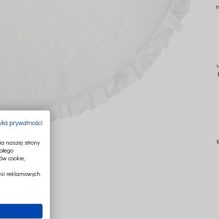
n
u
tyka prywatności
a naszej strony
ałego
ów cookie,
ii reklamowych.