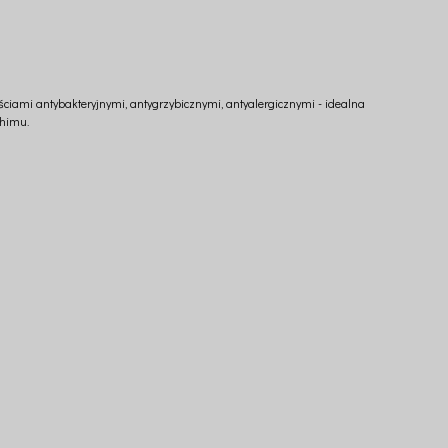
iami antybakteryjnymi, antygrzybicznymi, antyalergicznymi - idealna
chimu.