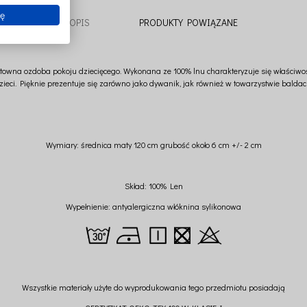
ię
OPIS
PRODUKTY POWIĄZANE
towna ozdoba pokoju dziecięcego. Wykonana ze 100% lnu charakteryzuje się właściwośc
zieci. Pięknie prezentuje się zarówno jako dywanik, jak również w towarzystwie balda
Wymiary: średnica maty 120 cm grubość około 6 cm +/- 2 cm
Skład: 100% Len
Wypełnienie: antyalergiczna włóknina sylikonowa
Wszystkie materiały użyte do wyprodukowania tego przedmiotu posiadają