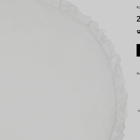
K
2
Pr
n