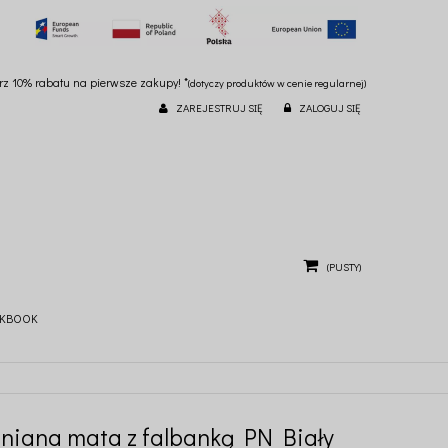
ierz 10% rabatu na pierwsze zakupy! *
(dotyczy produktów w cenie regularnej)
ZAREJESTRUJ SIĘ
ZALOGUJ SIĘ
(PUSTY)
KBOOK
Lniana mata z falbanką PN Biały