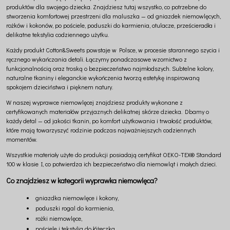
produktów dla swojego dziecka. Znajdziesz tutaj wszystko, co potrzebne do
stworzenia komfortowej przestrzeni dla maluszka — od gniazdek niemowlęcych,
rożków i kokonów, po pościele, poduszki do karmienia, otulacze, prześcieradła i
delikatne tekstylia codziennego użytku.
Każdy produkt Cotton&Sweets powstaje w Polsce, w procesie starannego szycia i
ręcznego wykańczania detali. Łączymy ponadczasowe wzornictwo z
funkcjonalnością oraz troską o bezpieczeństwo najmłodszych. Subtelne kolory,
naturalne tkaniny i eleganckie wykończenia tworzą estetykę inspirowaną
spokojem dzieciństwa i pięknem natury.
W naszej wyprawce niemowlęcej znajdziesz produkty wykonane z
certyfikowanych materiałów przyjaznych delikatnej skórze dziecka. Dbamy o
każdy detal — od jakości tkanin, po komfort użytkowania i trwałość produktów,
które mają towarzyszyć rodzinie podczas najważniejszych codziennych
momentów.
Wszystkie materiały użyte do produkcji posiadają certyfikat OEKO-TEX® Standard
100 w klasie I, co potwierdza ich bezpieczeństwo dla niemowląt i małych dzieci.
Co znajdziesz w kategorii wyprawka niemowlęca?
gniazdka niemowlęce i kokony,
poduszki rogal do karmienia,
rożki niemowlęce,
pościele i tekstylia do łóżeczka,