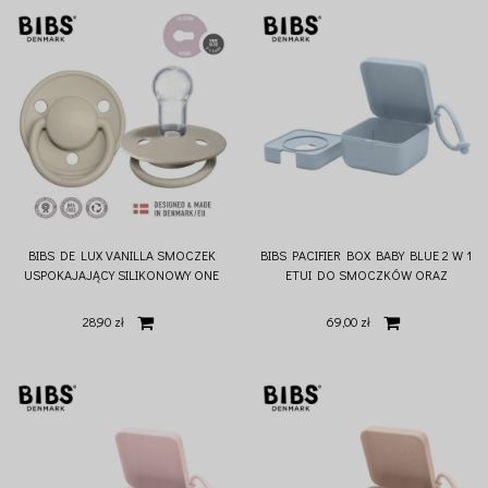
BIBS DE LUX VANILLA SMOCZEK
BIBS PACIFIER BOX BABY BLUE 2 W 1
USPOKAJAJĄCY SILIKONOWY ONE
ETUI DO SMOCZKÓW ORAZ
SIZE
POJEMNIK DO STERYLIZACJI
SMOCZKÓW
28,90 zł
69,00 zł