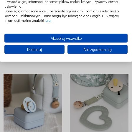
uzyskać więcej informacji na temat plików cookie, których używamy, otwórz
ustawienia.
Dane są gromadzone w celu personalizacji reklam i pomiaru skuteczności
kampanii reklamowych. Dane mogą być udostępniane Google LLC, więcej
informacji można znaleźć
tutaj
.
Akceptuj wszystko
BIBS PACIFIER BRAID SAND & IVORY
BIBS PACIFIER CASE BLUSH
ZAWIESZKA DO SMOCZKÓW 100%
POJEMNIK NA 3 SMOCZKI
Dostosuj
Nie zgadzam się
ORGANIC COTTON
59,00 zł
79,90 zł