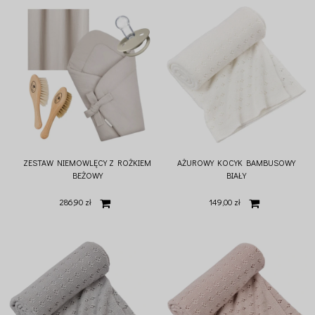
ZESTAW NIEMOWLĘCY Z ROŻKIEM
AŻUROWY KOCYK BAMBUSOWY
BEŻOWY
BIAŁY
286,90 zł
149,00 zł