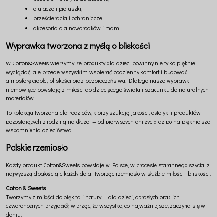
otulacze i pieluszki,
prześcieradła i ochraniacze,
akcesoria dla noworodków i mam.
Wyprawka tworzona z myślą o bliskości
W Cotton&Sweets wierzymy, że produkty dla dzieci powinny nie tylko pięknie
wyglądać, ale przede wszystkim wspierać codzienny komfort i budować
atmosferę ciepła, bliskości oraz bezpieczeństwa. Dlatego nasze wyprawki
niemowlęce powstają z miłości do dziecięcego świata i szacunku do naturalnych
materiałów.
To kolekcja tworzona dla rodziców, którzy szukają jakości, estetyki i produktów
pozostających z rodziną na dłużej — od pierwszych dni życia aż po najpiękniejsze
wspomnienia dzieciństwa.
Polskie rzemiosło
Każdy produkt Cotton&Sweets powstaje w Polsce, w procesie starannego szycia, z
najwyższą dbałością o każdy detal, tworząc rzemiosło w służbie miłości i bliskości.
Cotton & Sweets
Tworzymy z miłości do piękna i natury — dla dzieci, dorosłych oraz ich
czworonożnych przyjaciół, wierząc, że wszystko, co najważniejsze, zaczyna się w
domu.