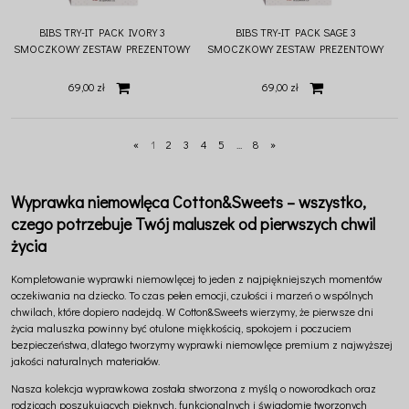
BIBS TRY-IT PACK IVORY 3
BIBS TRY-IT PACK SAGE 3
SMOCZKOWY ZESTAW PREZENTOWY
SMOCZKOWY ZESTAW PREZENTOWY
DLA NOWORODKA
DLA NOWORODKA
69,00 zł
69,00 zł
«
1
2
3
4
5
...
8
»
Wyprawka niemowlęca Cotton&Sweets – wszystko,
czego potrzebuje Twój maluszek od pierwszych chwil
życia
Kompletowanie wyprawki niemowlęcej to jeden z najpiękniejszych momentów
oczekiwania na dziecko. To czas pełen emocji, czułości i marzeń o wspólnych
chwilach, które dopiero nadejdą. W
Cotton&Sweets
wierzymy, że pierwsze dni
życia maluszka powinny być otulone miękkością, spokojem i poczuciem
bezpieczeństwa, dlatego tworzymy wyprawki niemowlęce premium z najwyższej
jakości naturalnych materiałów.
Nasza kolekcja wyprawkowa została stworzona z myślą o noworodkach oraz
rodzicach poszukujących pięknych, funkcjonalnych i świadomie tworzonych