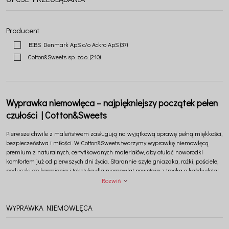
Producent
BIBS Denmark ApS c/o Ackro ApS
(37)
Cotton&Sweets sp. zo.o.
(210)
Wyprawka niemowlęca – najpiękniejszy początek pełen
czułości | Cotton&Sweets
Pierwsze chwile z maleństwem zasługują na wyjątkową oprawę pełną miękkości,
bezpieczeństwa i miłości. W
Cotton&Sweets
tworzymy wyprawkę niemowlęcą
premium z naturalnych, certyfikowanych materiałów, aby otulać noworodki
komfortem już od pierwszych dni życia. Starannie szyte gniazdka, rożki, pościele,
poduszki do karmienia i tekstylia dla niemowląt powstają z troską o każdy detal,
tworząc piękny i spokojny świat dla najmłodszych.
Rozwiń
WYPRAWKA NIEMOWLĘCA