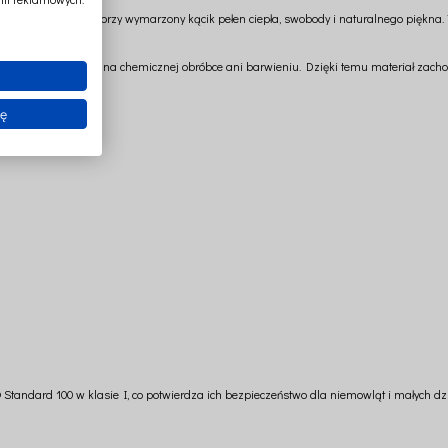
nem baldachim tworzy wymarzony kącik pełen ciepła, swobody i naturalnego piękna. 
óra nie jest poddawana chemicznej obróbce ani barwieniu. Dzięki temu materiał zacho
godności z naturą.
ię
 Standard 100 w klasie I, co potwierdza ich bezpieczeństwo dla niemowląt i małych dzi