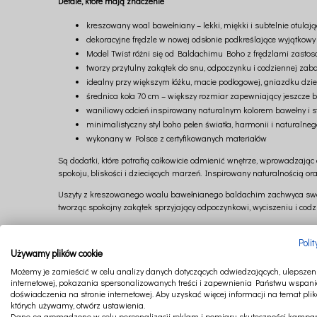
Detale, które mają znaczenie
kreszowany woal bawełniany – lekki, miękki i subtelnie otulają
dekoracyjne frędzle w nowej odsłonie podkreślające wyjątkowy 
Model Twist różni się od Baldachimu Boho z frędzlami zasto
tworzy przytulny zakątek do snu, odpoczynku i codziennej zab
idealny przy większym łóżku, macie podłogowej, gniazdku dzi
średnica koła 70 cm – większy rozmiar zapewniający jeszcze b
waniliowy odcień inspirowany naturalnym kolorem bawełny i s
minimalistyczny styl boho pełen światła, harmonii i naturalne
wykonany w Polsce z certyfikowanych materiałów
Są dodatki, które potrafią całkowicie odmienić wnętrze, wprowadzając
spokoju, bliskości i dziecięcych marzeń. Inspirowany naturalnością ora
Uszyty z kreszowanego woalu bawełnianego baldachim zachwyca swoją 
tworząc spokojny zakątek sprzyjający odpoczynkowi, wyciszeniu i codz
Waniliowy odcień inspirowany naturalnym kolorem bawełny wnosi do w
aranżacje pełne naturalnego uroku. To kolor subtelny, a jednocześnie 
Poli
Używamy plików cookie
Większy rozmiar baldachimu sprawia, że aranżacja staje się jeszcze b
Możemy je zamieścić w celu analizy danych dotyczących odwiedzających, ulepszeni
budując wyjątkową atmosferę pełną ciepła i spokoju.
internetowej, pokazania spersonalizowanych treści i zapewnienia Państwu wspani
doświadczenia na stronie internetowej. Aby uzyskać więcej informacji na temat plik
Charakterystycznym elementem baldachimu są dekoracyjne frędzle zdob
których używamy, otwórz ustawienia.
dzięki czemu każda z wersji posiada swój indywidualny charakter i p
Dane są gromadzone w celu personalizacji reklam i pomiaru skuteczności kampan