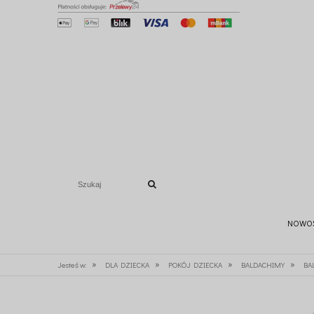
NOWO
»
»
»
»
Jesteś w:
DLA DZIECKA
POKÓJ DZIECKA
BALDACHIMY
BA