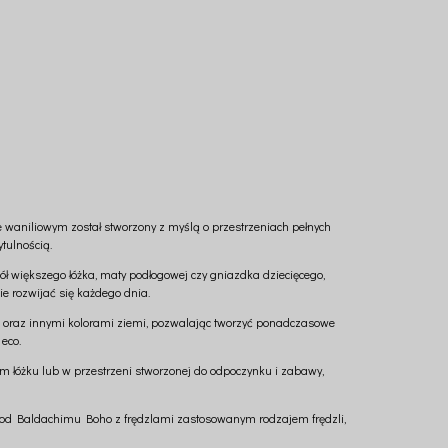
e waniliowym został stworzony z myślą o przestrzeniach pełnych
tulnością.
 większego łóżka, maty podłogowej czy gniazdka dziecięcego,
ie rozwijać się każdego dnia.
u oraz innymi kolorami ziemi, pozwalając tworzyć ponadczasowe
eco.
ym łóżku lub w przestrzeni stworzonej do odpoczynku i zabawy,
ię od Baldachimu Boho z frędzlami zastosowanym rodzajem frędzli,