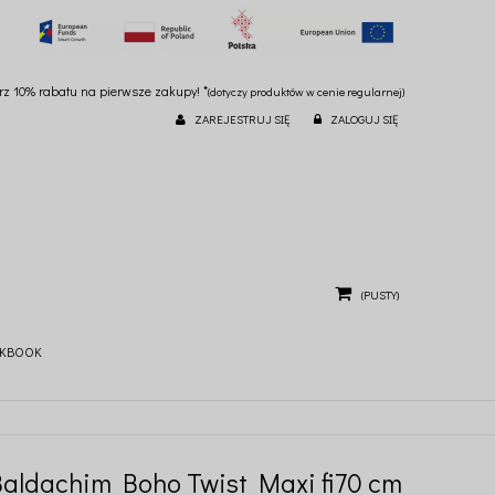
ierz 10% rabatu na pierwsze zakupy! *
(dotyczy produktów w cenie regularnej)
ZAREJESTRUJ SIĘ
ZALOGUJ SIĘ
(PUSTY)
KBOOK
Baldachim Boho Twist Maxi fi70 cm