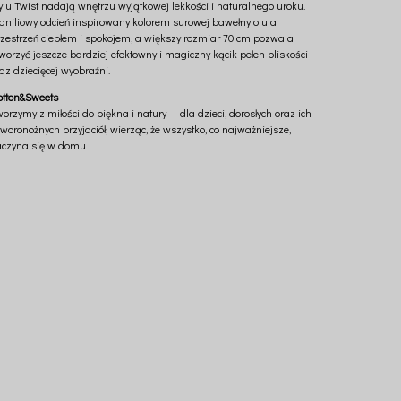
ylu Twist nadają wnętrzu wyjątkowej lekkości i naturalnego uroku.
aniliowy odcień inspirowany kolorem surowej bawełny otula
rzestrzeń ciepłem i spokojem, a większy rozmiar 70 cm pozwala
worzyć jeszcze bardziej efektowny i magiczny kącik pełen bliskości
az dziecięcej wyobraźni.
otton&Sweets
orzymy z miłości do piękna i natury — dla dzieci, dorosłych oraz ich
woronożnych przyjaciół, wierząc, że wszystko, co najważniejsze,
aczyna się w domu.