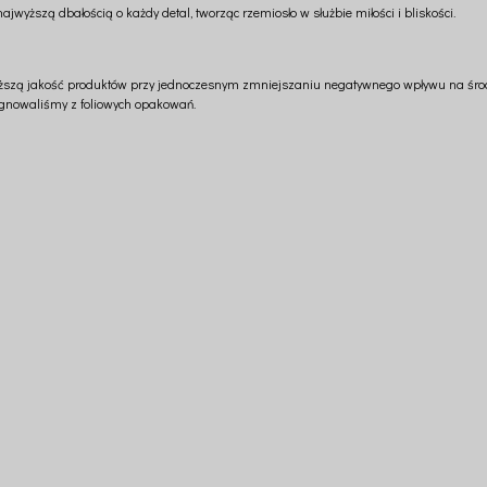
jwyższą dbałością o każdy detal, tworząc rzemiosło w służbie miłości i bliskości.
zą jakość produktów przy jednoczesnym zmniejszaniu negatywnego wpływu na środow
ygnowaliśmy z foliowych opakowań.