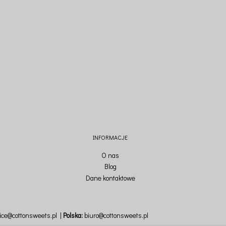
INFORMACJE
O nas
Blog
Dane kontaktowe
fice@cottonsweets.pl
Polska:
biuro@cottonsweets.pl