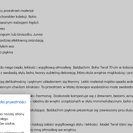
cy przestrzeń materiał
charakter kolekcji Boho
sowanym rodzajem frędzli
awy
ecięcym lub Gniazdku Junior
ardziej efektowną aranżację
tylem eco
go piękna
 do niego ciepło, lekkość i wyjątkową atmosferę. Baldachim Boho Twist 70 cm w kolorz
z swobodą stylu boho, tworzy subtelną dekorację, która otula wnętrze miękkością i przy
delikatnością i pięknym układaniem się tkaniny. Lekki materiał miękko opada wokół
iennym chwilom bliskości. To przestrzeń, w której dziecięca wyobraźnia może swobodn
nętrza światło, ciepło i harmonię. Doskonale komponuje się z drewnem, beżami, ecr
niezwykle elegancki – idealny do wnętrz urządzonych w stylu minimalistycznym, boho i 
tyka prywatności
ardziej efektowna i otulająca. Baldachim pięknie prezentuje się zawieszony przy duż
a naszej strony
ałego
ów cookie,
iące kopułę, które nadają całości wyjątkowego stylu i lekkości. Model Twist różni s
ozwala stworzyć nieco inną atmosferę we wnętrzu.
ii reklamowych.