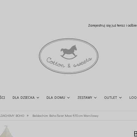
Zarejestruj się już teraz i odb
ŚCI
DLA DZIECKA
DLA DOMU
ZESTAWY
OUTLET
LOO
»
LDACHIMY BOHO
Baldachim Boho Twist Maxi fi70 cm Waniliowy