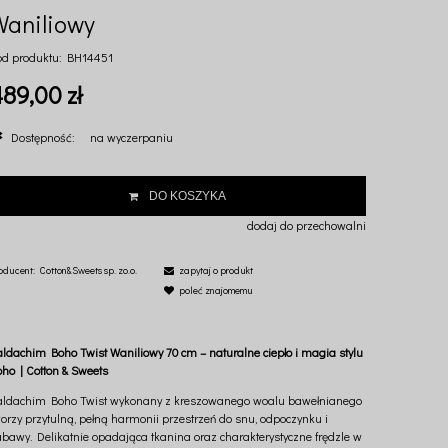
Waniliowy
od produktu:
BH14451
89,00 zł
Dostępność:
na wyczerpaniu
DO KOSZYKA
dodaj do przechowalni
oducent:
Cotton&Sweets sp. zo.o.
zapytaj o produkt
poleć znajomemu
aldachim Boho Twist Waniliowy 70 cm – naturalne ciepło i magia stylu
oho | Cotton & Sweets
aldachim Boho Twist wykonany z kreszowanego woalu bawełnianego
orzy przytulną, pełną harmonii przestrzeń do snu, odpoczynku i
abawy. Delikatnie opadająca tkanina oraz charakterystyczne frędzle w