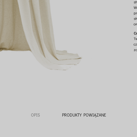
st
W
p
st
or
C
Tw
cz
z
OPIS
PRODUKTY POWIĄZANE