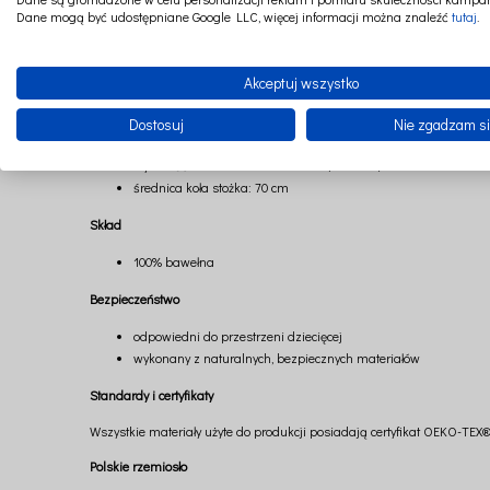
Dane mogą być udostępniane Google LLC, więcej informacji można znaleźć
tutaj
.
W połączeniu z poduszkami z kolekcji Boho, matą podłogową lub koko
codziennych chwil bliskości.
Kolekcja Boho została wykonana z naturalnej tkaniny bawełnianej, kt
Akceptuj wszystko
tkaninie są naturalnym elementem świadczącym o jej pochodzeniu i z
Dostosuj
Nie zgadzam s
Wymiary
wysokość: 235 cm + 60 cm troczki (+/- 2 cm)
średnica koła stożka: 70 cm
Skład
100% bawełna
Bezpieczeństwo
odpowiedni do przestrzeni dziecięcej
wykonany z naturalnych, bezpiecznych materiałów
Standardy i certyfikaty
Wszystkie materiały użyte do produkcji posiadają certyfikat OEKO-TEX®
Polskie rzemiosło