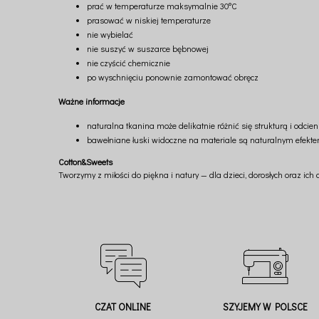
prać w temperaturze maksymalnie 30°C
prasować w niskiej temperaturze
nie wybielać
nie suszyć w suszarce bębnowej
nie czyścić chemicznie
po wyschnięciu ponownie zamontować obręcz
Ważne informacje
naturalna tkanina może delikatnie różnić się strukturą i odcie
bawełniane łuski widoczne na materiale są naturalnym efekte
Cotton&Sweets
Tworzymy z miłości do piękna i natury — dla dzieci, dorosłych oraz ich
CZAT ONLINE
SZYJEMY W POLSCE