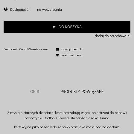
Dostępność:
na wyczerpaniu
DO KOSZYKA
dodaj do przechowalni
Producent:
Cotton&Sweets sp. zo.o.
zapytaj o produkt
poleć znajomemu
OPIS
PRODUKTY POWIĄZANE
Z myślą o starszych dzieciach, które potrzebują więcej przestrzeni do zabaw i
odpoczynku, Cotton & Sweets stworzył gniazdko Junior.
Perfekcyjne jako basenik do zabawy oraz jako mata pod baldachim.