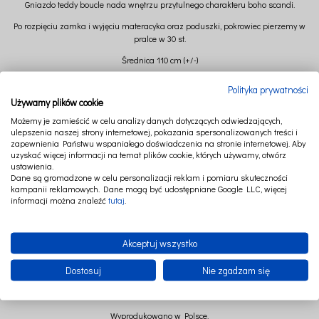
Gniazdo teddy boucle nada wnętrzu przytulnego charakteru boho scandi.
Po rozpięciu zamka i wyjęciu materacyka oraz poduszki, pokrowiec pierzemy w
pralce w 30 st.
Średnica 110 cm (+/-)
Wysokość 18 cm (+/-)
Polityka prywatności
Używamy plików cookie
Skład: 100% poliester
Możemy je zamieścić w celu analizy danych dotyczących odwiedzających,
Wypełnienie: kulka poliestrowa
ulepszenia naszej strony internetowej, pokazania spersonalizowanych treści i
zapewnienia Państwu wspaniałego doświadczenia na stronie internetowej. Aby
Materacyk z pianki z Certyfikatem OEKO-TEX Standard 100
uzyskać więcej informacji na temat plików cookie, których używamy, otwórz
ustawienia.
Wykorzystywanej do produkcji materacy łóżeczkowych dla dzieci
Dane są gromadzone w celu personalizacji reklam i pomiaru skuteczności
Grubość materacyka: 4 cm
kampanii reklamowych. Dane mogą być udostępniane Google LLC, więcej
informacji można znaleźć
tutaj
.
Akceptuj wszystko
Wszystkie materiały użyte do wyprodukowania tego przedmiotu posiadają
Dostosuj
Nie zgadzam się
CERTYFIKAT OEKO-TEX 100 W KLASIE I
Wyprodukowano w Polsce.