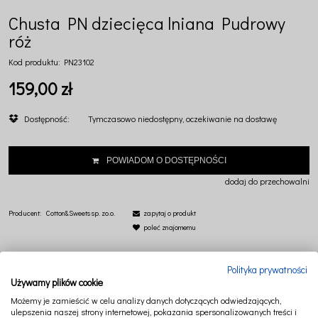
Chusta PN dziecięca lniana Pudrowy
róż
Kod produktu:
PN23102
159,00 zł
Dostępność:
Tymczasowo niedostępny, oczekiwanie na dostawę
POWIADOM O DOSTĘPNOŚCI
dodaj do przechowalni
Producent:
Cotton&Sweets sp. zo.o.
zapytaj o produkt
poleć znajomemu
Polityka prywatności
Używamy plików cookie
Możemy je zamieścić w celu analizy danych dotyczących odwiedzających,
ulepszenia naszej strony internetowej, pokazania spersonalizowanych treści i
OPIS
PRODUKTY POWIĄZANE