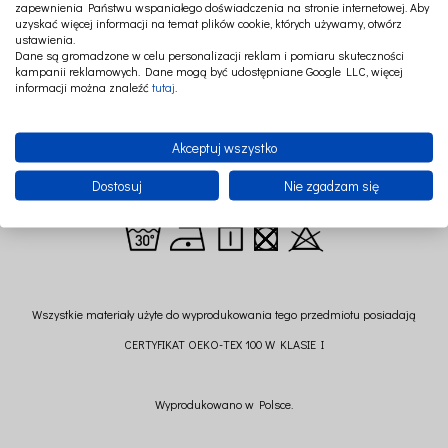
zapewnienia Państwu wspaniałego doświadczenia na stronie internetowej. Aby
uzyskać więcej informacji na temat plików cookie, których używamy, otwórz
ustawienia.
Dane są gromadzone w celu personalizacji reklam i pomiaru skuteczności
100% lniane chusty Cotton & Sweets to akcesoria niezbędne bez względu na
kampanii reklamowych. Dane mogą być udostępniane Google LLC, więcej
pogodę. Wysoka przepuszczalność powietrza oraz przewodzenie ciepła
informacji można znaleźć
tutaj
.
sprawiają, że doskonale sprawdza się zarówno w upalne dni, jak również
stanowi perfekcyjne otulenie w czasie chłodów. Subtelne kolory czynią je idealnym
dopełnieniem każdej stylizacji.
Akceptuj wszystko
Rozmiar: 165 cm x 75 cm
Dostosuj
Nie zgadzam się
Skład: 100% len
Wszystkie materiały użyte do wyprodukowania tego przedmiotu posiadają
CERTYFIKAT OEKO-TEX 100 W KLASIE I
Wyprodukowano w Polsce.