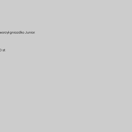
worzył gniazdko Junior.
 st.