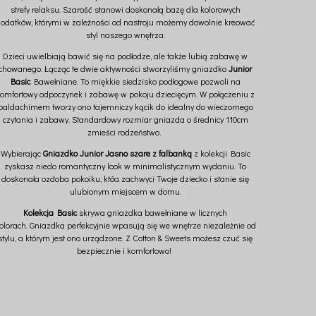
strefy relaksu. Szarość stanowi doskonałą bazę dla kolorowych
odatków, którymi w zależności od nastroju możemy dowolnie kreować
styl naszego wnętrza.
Dzieci uwielbiają bawić się na podłodze, ale także lubią zabawę w
chowanego. Łącząc te dwie aktywności stworzyliśmy gniazdko
Junior
Basic
Bawełniane. To miękkie siedzisko podłogowe pozwoli na
omfortowy odpoczynek i zabawę w pokoju dziecięcym. W połączeniu z
baldachimem tworzy ono tajemniczy kącik do idealny do wieczornego
czytania i zabawy. Standardowy rozmiar gniazda o średnicy 110cm
zmieści rodzeństwo.
Wybierając
Gniazdko Junior Jasno szare z falbanką
z kolekcji Basic
zyskasz niedo romantyczny look w minimalistycznym wydaniu. To
doskonała ozdoba pokoiku, któa zachwyci Twoje dziecko i stanie się
ulubionym miejscem w domu.
Kolekcja Basic
skrywa gniazdka bawełniane w licznych
olorach. Gniazdka perfekcyjnie wpasują się we wnętrze niezależnie od
stylu, a którym jest ono urządzone. Z Cotton & Sweets możesz czuć się
bezpiecznie i komfortowo!