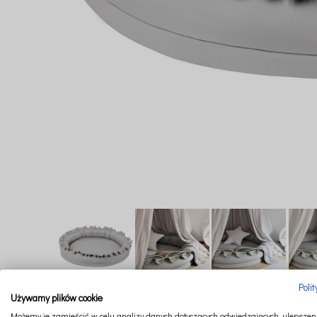
Poli
Używamy plików cookie
Możemy je zamieścić w celu analizy danych dotyczących odwiedzających, ulepszeni