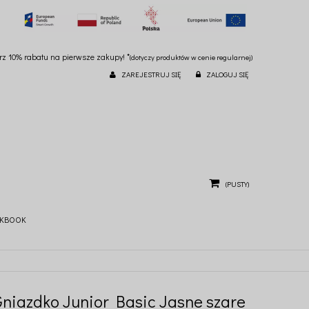
ierz 10% rabatu na pierwsze zakupy! *
(dotyczy produktów w cenie regularnej)
ZAREJESTRUJ SIĘ
ZALOGUJ SIĘ
(PUSTY)
KBOOK
Gniazdko Junior Basic Jasne szare