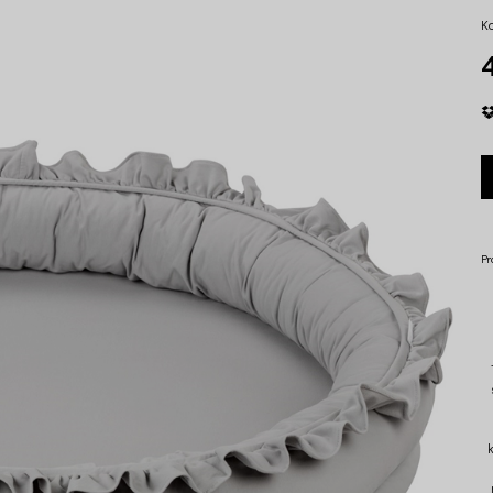
K
4
Pr
k