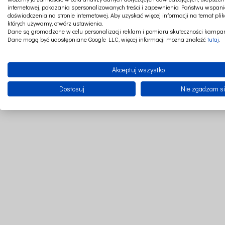
internetowej, pokazania spersonalizowanych treści i zapewnienia Państwu wspani
doświadczenia na stronie internetowej. Aby uzyskać więcej informacji na temat plik
których używamy, otwórz ustawienia.
Dane są gromadzone w celu personalizacji reklam i pomiaru skuteczności kampan
Dane mogą być udostępniane Google LLC, więcej informacji można znaleźć
tutaj
.
Z myślą o starszych dz
Akceptuj wszystko
Po 
Dostosuj
Nie zgadzam s