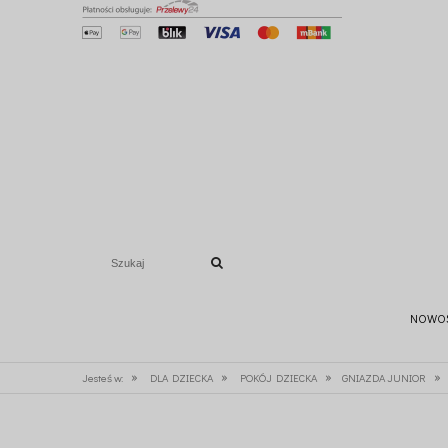
NOWO
»
»
»
»
Jesteś w:
DLA DZIECKA
POKÓJ DZIECKA
GNIAZDA JUNIOR