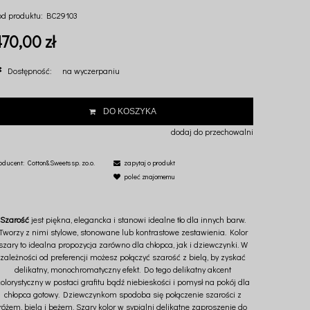
od produktu:
BC29103
70,00 zł
Dostępność:
na wyczerpaniu
DO KOSZYKA
dodaj do przechowalni
oducent:
Cotton&Sweets sp. zo.o.
zapytaj o produkt
poleć znajomemu
Szarość
jest piękna, elegancka i stanowi idealne tło dla innych barw.
Tworzy z nimi stylowe, stonowane lub kontrastowe zestawienia. Kolor
szary to idealna propozycja zarówno dla chłopca, jak i dziewczynki. W
zależności od preferencji możesz połączyć szarość z bielą, by zyskać
delikatny, monochromatyczny efekt. Do tego delikatny akcent
olorystyczny w postaci grafitu bądź niebieskości i pomysł na pokój dla
chłopca gotowy. Dziewczynkom spodoba się połączenie szarości z
różem, bielą i beżem. Szary kolor w sypialni delikatne zaproszenie do