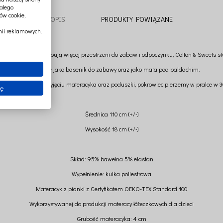
ałego
ów cookie,
OPIS
PRODUKTY POWIĄZANE
ii reklamowych.
ieciach, które potrzebują więcej przestrzeni do zabaw i odpoczynku, Cotton & Sweets st
Perfekcyjne jako basenik do zabawy oraz jako mata pod baldachim.
rozpięciu zamka i wyjęciu materacyka oraz poduszki, pokrowiec pierzemy w pralce w 30
ię
Średnica 110 cm (+/-)
Wysokość 18 cm (+/-)
Skład: 95% bawełna 5% elastan
Wypełnienie: kulka poliestrowa
Materacyk z pianki z Certyfikatem OEKO-TEX Standard 100
Wykorzystywanej do produkcji materacy łóżeczkowych dla dzieci
Grubość materacyka: 4 cm