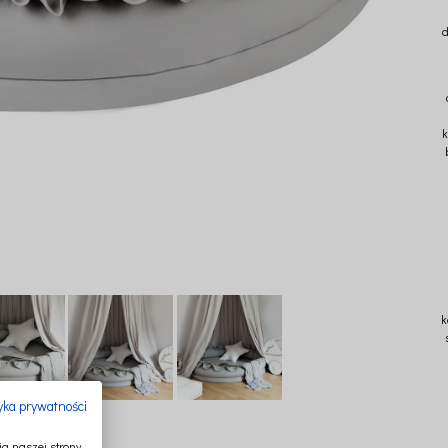
d
k
k
tyka prywatności
a naszej strony