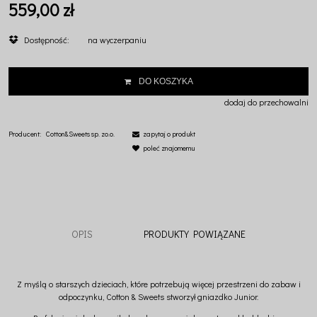
559,00 zł
Dostępność:
na wyczerpaniu
DO KOSZYKA
dodaj do przechowalni
Producent:
Cotton&Sweets sp. zo.o.
zapytaj o produkt
poleć znajomemu
OPIS
PRODUKTY POWIĄZANE
Z myślą o starszych dzieciach, które potrzebują więcej przestrzeni do zabaw i
odpoczynku, Cotton & Sweets stworzył gniazdko Junior.