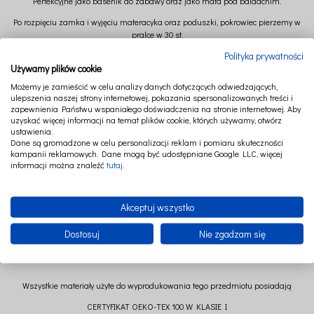
Perfekcyjne jako basenik do zabawy oraz jako mata pod baldachim.
Po rozpięciu zamka i wyjęciu materacyka oraz poduszki, pokrowiec pierzemy w
pralce w 30 st.
Polityka prywatności
Średnica 110 cm (+/-)
Używamy plików cookie
Wysokość 18 cm (+/-)
Możemy je zamieścić w celu analizy danych dotyczących odwiedzających,
ulepszenia naszej strony internetowej, pokazania spersonalizowanych treści i
Skład: 100% len
zapewnienia Państwu wspaniałego doświadczenia na stronie internetowej. Aby
Wypełnienie: kulka poliestrowa
uzyskać więcej informacji na temat plików cookie, których używamy, otwórz
ustawienia.
Materacyk z pianki z Certyfikatem OEKO-TEX Standard 100
Dane są gromadzone w celu personalizacji reklam i pomiaru skuteczności
kampanii reklamowych. Dane mogą być udostępniane Google LLC, więcej
Wykorzystywanej do produkcji materacy łóżeczkowych dla dzieci
informacji można znaleźć
tutaj
.
Grubość materacyka: 4 cm
Akceptuj wszystko
Dostosuj
Nie zgadzam się
Wszystkie materiały użyte do wyprodukowania tego przedmiotu posiadają
CERTYFIKAT OEKO-TEX 100 W KLASIE I