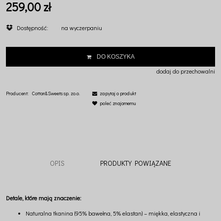
259,00 zł
Dostępność:
na wyczerpaniu
DO KOSZYKA
dodaj do przechowalni
Producent:
Cotton&Sweets sp. zo.o.
zapytaj o produkt
poleć znajomemu
OPIS
PRODUKTY POWIĄZANE
Detale, które mają znaczenie:
Naturalna tkanina (95% bawełna, 5% elastan) – miękka, elastyczna i