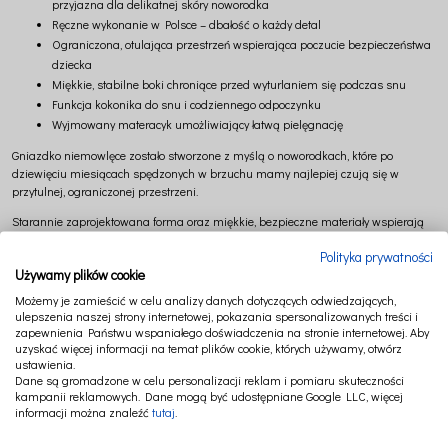
przyjazna dla delikatnej skóry noworodka
Ręczne wykonanie w Polsce – dbałość o każdy detal
Ograniczona, otulająca przestrzeń wspierająca poczucie bezpieczeństwa
dziecka
Miękkie, stabilne boki chroniące przed wyturlaniem się podczas snu
Funkcja kokonika do snu i codziennego odpoczynku
Wyjmowany materacyk umożliwiający łatwą pielęgnację
Gniazdko niemowlęce zostało stworzone z myślą o noworodkach, które po
dziewięciu miesiącach spędzonych w brzuchu mamy najlepiej czują się w
przytulnej, ograniczonej przestrzeni.
Starannie zaprojektowana forma oraz miękkie, bezpieczne materiały wspierają
poczucie komfortu i bliskości od pierwszych dni życia. Gniazdko doskonale
Polityka prywatności
sprawdza się w łóżeczku niemowlęcym, pomagając stworzyć dziecku spokojne,
Używamy plików cookie
harmonijne miejsce do snu i odpoczynku.
Możemy je zamieścić w celu analizy danych dotyczących odwiedzających,
To funkcjonalny i estetyczny element wyprawki, który wspiera pierwsze miesiące
ulepszenia naszej strony internetowej, pokazania spersonalizowanych treści i
życia dziecka.
zapewnienia Państwu wspaniałego doświadczenia na stronie internetowej. Aby
uzyskać więcej informacji na temat plików cookie, których używamy, otwórz
Wymiary:
ustawienia.
Dane są gromadzone w celu personalizacji reklam i pomiaru skuteczności
wymiary zewnętrzne: 83 × 54 cm (+/-)
kampanii reklamowych. Dane mogą być udostępniane Google LLC, więcej
wymiary wewnętrzne: 70 × 34 cm (+/-)
informacji można znaleźć
tutaj
.
Skład: