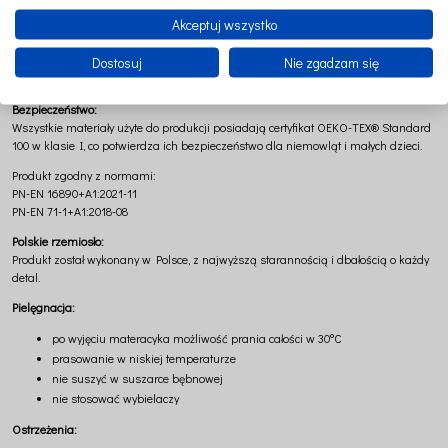
tkanina: 95% bawełna, 5% elastan
Akceptuj wszystko
wypełnienie: antyalergiczna kulka poliestrowa
materacyk: pianka z certyfikatem OEKO-TEX® Standard 100
Dostosuj
Nie zgadzam się
grubość materacyka: 3 cm
Bezpieczeństwo:
Wszystkie materiały użyte do produkcji posiadają certyfikat OEKO-TEX® Standard
100 w klasie I, co potwierdza ich bezpieczeństwo dla niemowląt i małych dzieci.
Produkt zgodny z normami:
PN-EN 16890+A1:2021-11
PN-EN 71-1+A1:2018-08
Polskie rzemiosło:
Produkt został wykonany w Polsce, z najwyższą starannością i dbałością o każdy
detal.
Pielęgnacja:
po wyjęciu materacyka możliwość prania całości w 30°C
prasowanie w niskiej temperaturze
nie suszyć w suszarce bębnowej
nie stosować wybielaczy
Ostrzeżenia: