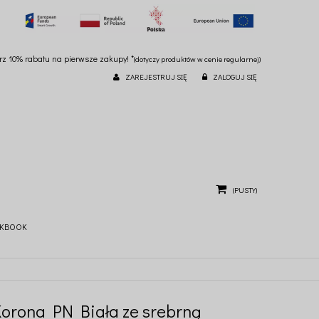
ierz 10% rabatu na pierwsze zakupy! *
(dotyczy produktów w cenie regularnej)
ZAREJESTRUJ SIĘ
ZALOGUJ SIĘ
(PUSTY)
KBOOK
Korona PN Biała ze srebrną