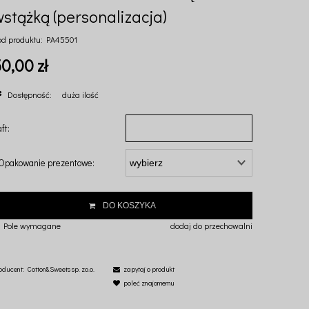
stążką (personalizacja)
od produktu:
PA45501
0,00 zł
Dostępność:
duża ilość
ft:
Opakowanie prezentowe:
DO KOSZYKA
 Pole wymagane
dodaj do przechowalni
oducent:
Cotton&Sweets sp. zo.o.
zapytaj o produkt
poleć znajomemu