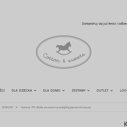
Zarejestruj się już teraz i odb
ŚCI
DLA DZIECKA
DLA DOMU
ZESTAWY
OUTLET
LOO
»
KORONY
Korona PN Biała ze srebrną wstążką (personalizacja)