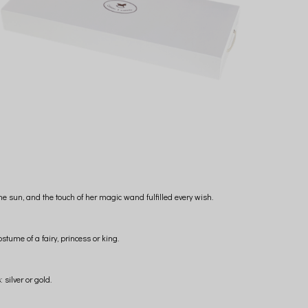
 sun, and the touch of her magic wand fulfilled every wish.
stume of a fairy, princess or king.
 silver or gold.