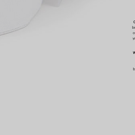
C
bo
o
y
W
b