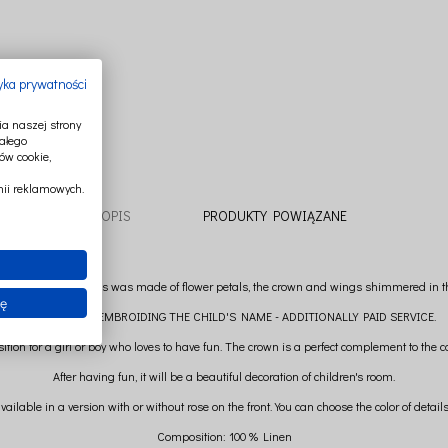
tyka prywatności
a naszej strony
ałego
ów cookie,
ii reklamowych.
OPIS
PRODUKTY POWIĄZANE
inary fairy. Her dress was made of flower petals, the crown and wings shimmered in the
ię
POSSIBILITY OF EMBROIDING THE CHILD'S NAME - ADDITIONALLY PAID SERVICE.
ion for a girl or boy who loves to have fun. The crown is a perfect complement to the co
After having fun, it will be a beautiful decoration of children's room.
ailable in a version with or without rose on the front. You can choose the color of details:
Composition: 100 % Linen