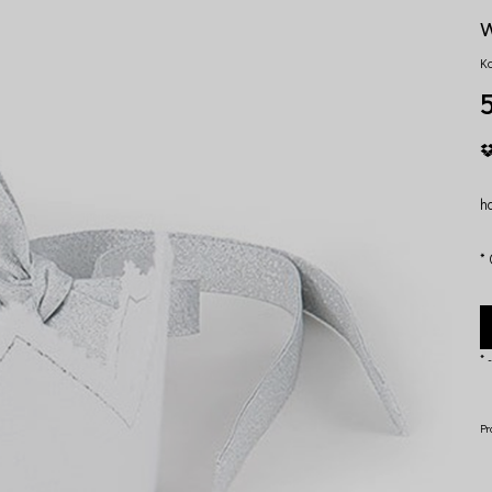
w
K
5
ha
*
*
-
Pr