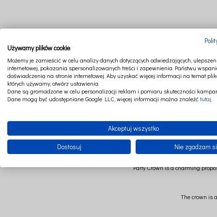
Poli
Używamy plików cookie
Możemy je zamieścić w celu analizy danych dotyczących odwiedzających, ulepszeni
internetowej, pokazania spersonalizowanych treści i zapewnienia Państwu wspani
doświadczenia na stronie internetowej. Aby uzyskać więcej informacji na temat plik
których używamy, otwórz ustawienia.
Dane są gromadzone w celu personalizacji reklam i pomiaru skuteczności kampan
Dane mogą być udostępniane Google LLC, więcej informacji można znaleźć
tutaj
.
Akceptuj wszystko
Once upon a time in a magical forest there was an extraord
Dostosuj
Nie zgadzam s
Party Crown is a charming proposit
The crown is av