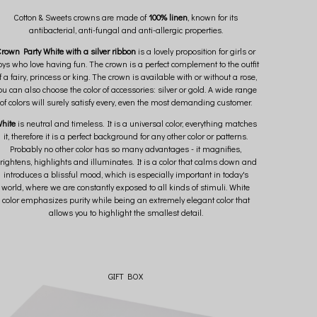
Cotton & Sweets crowns are made of
100% linen
, known for its
antibacterial, anti-fungal and anti-allergic properties.
rown Party White with a silver ribbon
is a lovely proposition for girls or
ys who love having fun. The crown is a perfect complement to the outfit
f a fairy, princess or king. The crown is available with or without a rose,
ou can also choose the color of accessories: silver or gold. A wide range
of colors will surely satisfy every, even the most demanding customer.
hite
is neutral and timeless. It is a universal color, everything matches
it, therefore it is a perfect background for any other color or patterns.
Probably no other color has so many advantages - it magnifies,
rightens, highlights and illuminates. It is a color that calms down and
introduces a blissful mood, which is especially important in today's
world, where we are constantly exposed to all kinds of stimuli. White
color emphasizes purity while being an extremely elegant color that
allows you to highlight the smallest detail.
GIFT BOX