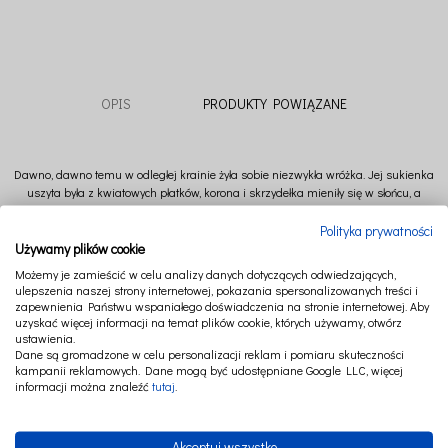
OPIS
PRODUKTY POWIĄZANE
Dawno, dawno temu w odległej krainie żyła sobie niezwykła wróżka. Jej sukienka
uszyta była z kwiatowych płatków, korona i skrzydełka mieniły się w słońcu, a
dotknięcie jej magicznej różdżki spełniało każde życzenie.
Polityka prywatności
Korona Party to urocza propozycja dla dziewczynki lub chłopca, którzy uwielbiają
Używamy plików cookie
dobrą zabawę. Korona jest doskonałym uzupełnieniem stroju wróżki, księżniczki
Możemy je zamieścić w celu analizy danych dotyczących odwiedzających,
bądź króla.
ulepszenia naszej strony internetowej, pokazania spersonalizowanych treści i
zapewnienia Państwu wspaniałego doświadczenia na stronie internetowej. Aby
Po skończonej zabawie będzie piękną dekoracją pokoju dziecięcego.
uzyskać więcej informacji na temat plików cookie, których używamy, otwórz
Korona dostępna w wersji z różyczką lub bez. Do wyboru kolor dodatków: srebrny
ustawienia.
Dane są gromadzone w celu personalizacji reklam i pomiaru skuteczności
lub złoty.
kampanii reklamowych. Dane mogą być udostępniane Google LLC, więcej
Skład: 100 % Len
informacji można znaleźć
tutaj
.
Wstążka: 100% poliester
Wymiar: 40 x 8 cm
Akceptuj wszystko