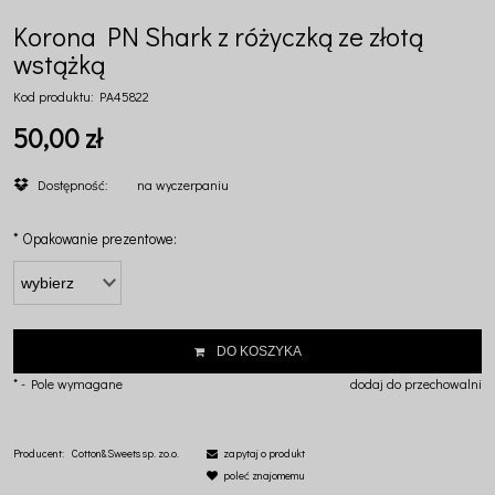
Korona PN Shark z różyczką ze złotą
wstążką
Kod produktu:
PA45822
50,00 zł
Dostępność:
na wyczerpaniu
*
Opakowanie prezentowe:
DO KOSZYKA
*
- Pole wymagane
dodaj do przechowalni
Producent:
Cotton&Sweets sp. zo.o.
zapytaj o produkt
poleć znajomemu