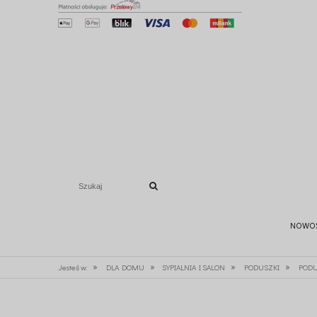
NOWO
»
»
»
»
Jesteś w:
DLA DOMU
SYPIALNIA I SALON
PODUSZKI
PODU