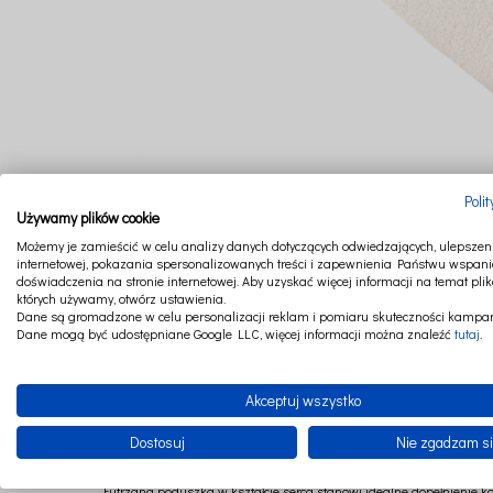
Poli
Używamy plików cookie
Możemy je zamieścić w celu analizy danych dotyczących odwiedzających, ulepszeni
internetowej, pokazania spersonalizowanych treści i zapewnienia Państwu wspani
doświadczenia na stronie internetowej. Aby uzyskać więcej informacji na temat plik
których używamy, otwórz ustawienia.
Dane są gromadzone w celu personalizacji reklam i pomiaru skuteczności kampan
Dane mogą być udostępniane Google LLC, więcej informacji można znaleźć
tutaj
.
Akceptuj wszystko
Dostosuj
Nie zgadzam s
Futrzana poduszka w kształcie serca stanowi idealne dopełnienie 