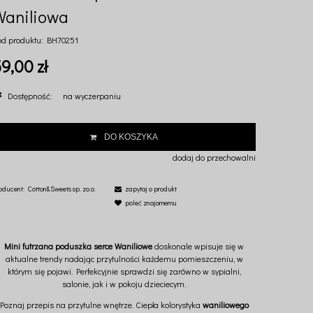
Waniliowa
od produktu:
BH70251
9,00 zł
Dostępność:
na wyczerpaniu
DO KOSZYKA
dodaj do przechowalni
oducent:
Cotton&Sweets sp. zo.o.
zapytaj o produkt
poleć znajomemu
Mini futrzana poduszka serce Waniliowe
doskonale wpisuje się w
aktualne trendy nadając przytulności każdemu pomieszczeniu, w
którym się pojawi. Perfekcyjnie sprawdzi się zarówno w sypialni,
salonie, jak i w pokoju dzieciecym.
Poznaj przepis na przytulne wnętrze. Ciepła kolorystyka
waniliowego