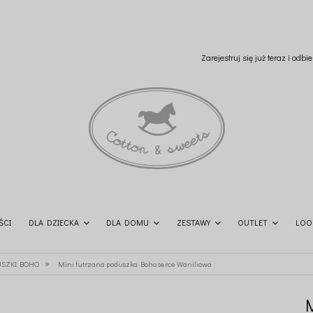
Zarejestruj się już teraz i odb
ŚCI
DLA DZIECKA
DLA DOMU
ZESTAWY
OUTLET
LOO
»
SZKI BOHO
Mini futrzana poduszka Boho serce Waniliowa