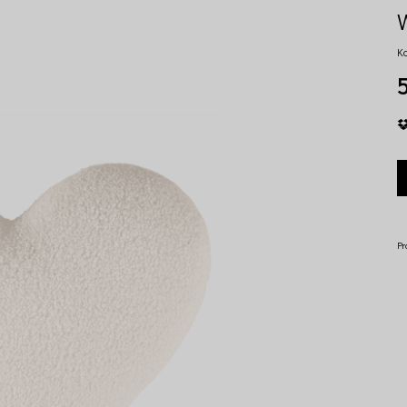
K
5
Pr