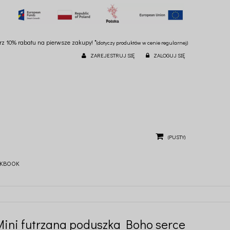
ierz 10% rabatu na pierwsze zakupy! *
(dotyczy produktów w cenie regularnej)
ZAREJESTRUJ SIĘ
ZALOGUJ SIĘ
(PUSTY)
KBOOK
Mini futrzana poduszka Boho serce