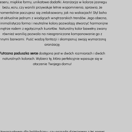
eseru, miękkie formy, unikatowe dodatki. Aranżacja w kolorze jasnegu
beżu, ecru, czy wanilii przywołuje letnie wspomnienia, sprawia, że
omentalnie poczujesz się zrelaksowany, jak na wakacjach! Styl boho
est aktualnie jednym z wiodących wnętrzarskich trendów. Jego obecna,
inimalistycza forma i neutralne kolory pozwalają stworzyć harmonijne
nętrze rodem z egotycznych kurortów. Naturalny kolor bawełny zwany
również wanilią pozwala na nieograniczone komponowanie go z
innymi barwami. Puść wodzę fantazji i skomponuj swoją wymarzoną
aranżację.
Futrzana poduszka serce
dostępna jest w dwóch rozmiarach i dwóch
naturalnych kolorach. Wybierz tę, która perfekcyjnie wpasuje się w
otoczenie Twojego domu!
 towarzystwem dla baldachimu, czy gniazda dziecięcego z tej samej