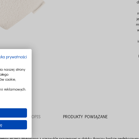
d
m
j
m
w
tyka prywatności
a naszej strony
ałego
ów cookie,
ii reklamowych.
OPIS
PRODUKTY POWIĄZANE
ię
kolekcji BOHO. Wykonana z niezwykle przyjemnej w dotyku tkaniny będzie perfekcyjnym