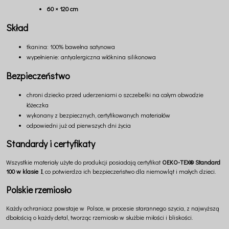
60 × 120 cm
Skład
tkanina: 100% bawełna satynowa
wypełnienie: antyalergiczna włóknina silikonowa
Bezpieczeństwo
chroni dziecko przed uderzeniami o szczebelki na całym obwodzie
łóżeczka
wykonany z bezpiecznych, certyfikowanych materiałów
odpowiedni już od pierwszych dni życia
Standardy i certyfikaty
Wszystkie materiały użyte do produkcji posiadają certyfikat
OEKO-TEX® Standard
100 w klasie I
, co potwierdza ich bezpieczeństwo dla niemowląt i małych dzieci.
Polskie rzemiosło
Każdy ochraniacz powstaje w Polsce, w procesie starannego szycia, z najwyższą
dbałością o każdy detal, tworząc rzemiosło w służbie miłości i bliskości.