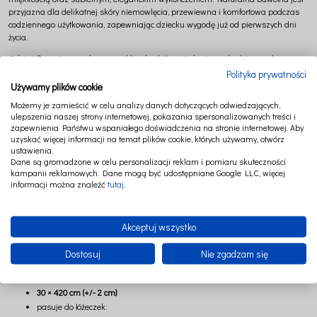
przyjazna dla delikatnej skóry niemowlęcia, przewiewna i komfortowa podczas
codziennego użytkowania, zapewniając dziecku wygodę już od pierwszych dni
życia.
Odcień
Szary
to ponadczasowa klasyka, która nigdy nie wychodzi z mody.
Delikatna, neutralna kolorystyka wnosi do pokoju dziecka harmonię, spokój i
Polityka prywatności
elegancję, pozostając jednocześnie doskonałą bazą dla wielu aranżacji. Pięknie
Używamy plików cookie
komponuje się z bielą, drewnem, beżami oraz pastelowymi dodatkami, tworząc
Możemy je zamieścić w celu analizy danych dotyczących odwiedzających,
wnętrza pełne światła, ciepła i subtelnego uroku.
ulepszenia naszej strony internetowej, pokazania spersonalizowanych treści i
zapewnienia Państwu wspaniałego doświadczenia na stronie internetowej. Aby
Dzięki długości
420 cm
ochraniacz zabezpiecza cały obwód łóżeczka o wymiarach
uzyskać więcej informacji na temat plików cookie, których używamy, otwórz
60 × 120 cm
, chroniąc maluszka przed przypadkowymi uderzeniami o szczebelki
ustawienia.
oraz tworząc miękką, otulającą przestrzeń sprzyjającą spokojnemu
Dane są gromadzone w celu personalizacji reklam i pomiaru skuteczności
odpoczynkowi. Antyalergiczne wypełnienie sprawia, że ochraniacz pozostaje
kampanii reklamowych. Dane mogą być udostępniane Google LLC, więcej
sprężysty, lekki i komfortowy przez długi czas.
informacji można znaleźć
tutaj
.
Minimalistyczna forma kolekcji
Splash
doskonale wpisuje się zarówno w
nowoczesne, jak i klasyczne aranżacje dziecięcych wnętrz. W połączeniu z
Akceptuj wszystko
pościelą i pozostałymi dodatkami z tej kolekcji tworzy spójną, elegancką
wyprawkę, która zachwyca prostotą i ponadczasowym stylem.
Dostosuj
Nie zgadzam się
Wymiary
30 × 420 cm (+/- 2 cm)
pasuje do łóżeczek: