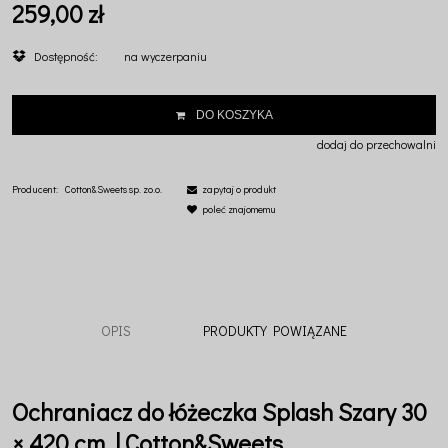
259,00 zł
Dostępność:
na wyczerpaniu
DO KOSZYKA
dodaj do przechowalni
Producent:
Cotton&Sweets sp. zo.o.
zapytaj o produkt
poleć znajomemu
OPIS
PRODUKTY POWIĄZANE
Ochraniacz do łóżeczka Splash Szary 30
× 420 cm | Cotton&Sweets