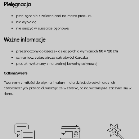
Pielęgnacja
prać zgodnie z zaleceniami na metce produktu
nie wybielać
nie suszyć w suszarce bębnowej
Ważne informacje
przeznaczony do łóżeczek dziecięcych o wymiarach
60 × 120 cm
ochraniacz zabezpiecza cały obwód łóżeczka
produkt wykonany z naturalnej bawełny satynowej
Cotton&Sweets
Tworzymy z miłości do piękna i natury — dla dzieci, dorosłych oraz ich
czworonożnych przyjaciół, wierząc, że wszystko, co najważniejsze, zaczyna się w
domu.