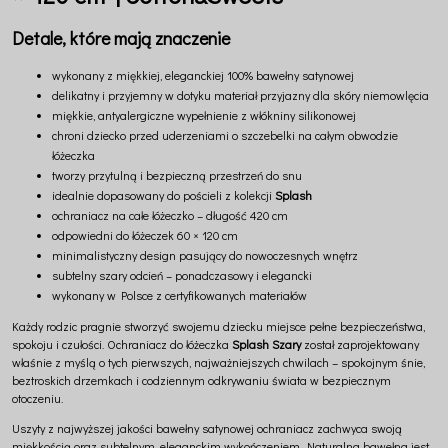
Detale, które mają znaczenie
wykonany z miękkiej, eleganckiej 100% bawełny satynowej
delikatny i przyjemny w dotyku materiał przyjazny dla skóry niemowlęcia
miękkie, antyalergiczne wypełnienie z włókniny silikonowej
chroni dziecko przed uderzeniami o szczebelki na całym obwodzie
łóżeczka
tworzy przytulną i bezpieczną przestrzeń do snu
idealnie dopasowany do pościeli z kolekcji
Splash
ochraniacz na całe łóżeczko – długość 420 cm
odpowiedni do łóżeczek 60 × 120 cm
minimalistyczny design pasujący do nowoczesnych wnętrz
subtelny szary odcień – ponadczasowy i elegancki
wykonany w Polsce z certyfikowanych materiałów
Każdy rodzic pragnie stworzyć swojemu dziecku miejsce pełne bezpieczeństwa,
spokoju i czułości. Ochraniacz do łóżeczka
Splash Szary
został zaprojektowany
właśnie z myślą o tych pierwszych, najważniejszych chwilach – spokojnym śnie,
beztroskich drzemkach i codziennym odkrywaniu świata w bezpiecznym
otoczeniu.
Uszyty z najwyższej jakości bawełny satynowej ochraniacz zachwyca swoją
miękkością oraz subtelnym, eleganckim wykończeniem. Naturalna bawełna jest