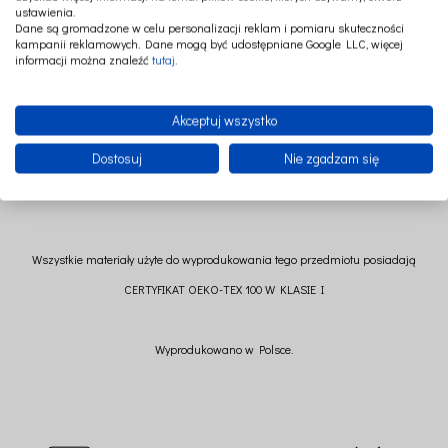
niezwykle przyjemnej w dotyku tkaniny będzie perfekcyjnym towarzystwem dla
ustawienia.
maty z falbanką z tej samej kolekcji.
Dane są gromadzone w celu personalizacji reklam i pomiaru skuteczności
kampanii reklamowych. Dane mogą być udostępniane Google LLC, więcej
Dostępna w trzech kształtach: prostokątnym, kwadratowym oraz okrągłym.
informacji można znaleźć
tutaj
.
40 cm x 40 cm ( +/- 2cm)
Skład: 100 % poliester
Akceptuj wszystko
Wypełnienie: kulka poliestrowa
Dostosuj
Nie zgadzam się
Wszystkie materiały użyte do wyprodukowania tego przedmiotu posiadają
CERTYFIKAT OEKO-TEX 100 W KLASIE I
Wyprodukowano w Polsce.