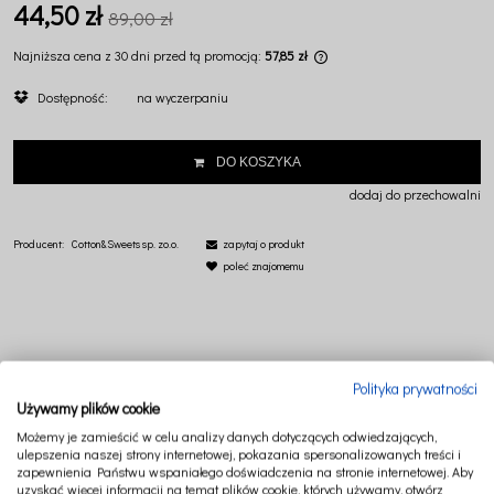
44,50 zł
89,00 zł
Najniższa cena z 30 dni przed tą promocją:
57,85 zł
Jeżeli produkt jest sprzed
Dostępność:
na wyczerpaniu
dni, wyświetlana jest najn
momentu, kiedy produkt po
sprzedaży.
DO KOSZYKA
dodaj do przechowalni
Producent:
Cotton&Sweets sp. zo.o.
zapytaj o produkt
poleć znajomemu
Polityka prywatności
OPIS
PRODUKTY POWIĄZANE
Używamy plików cookie
Możemy je zamieścić w celu analizy danych dotyczących odwiedzających,
ulepszenia naszej strony internetowej, pokazania spersonalizowanych treści i
zapewnienia Państwu wspaniałego doświadczenia na stronie internetowej. Aby
Poduszka z guziczkami stanowi idealne dopełnienie kolekcji BASIC. Wykonana z
uzyskać więcej informacji na temat plików cookie, których używamy, otwórz