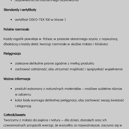
Standardy i certyfikaty
certyfikat OEKO-TEX 100 w klasie I
Polskie rzemiosło
Każdy rogalik powstaje w Polsce, w procesie starannego szycia, z najwyższą
dbałością o każdy detal, tworząc rzemiosło w służbie miłości i bliskości.
Pielęgnacja
zalecane delikatne pranie zgodnie z metką produktu
zachować ostrożność, aby utrzymać miękkość i sprężystość wypełnienia
Ważne informacje
produkt wykonany z naturalnych materiałów – możliwe subtelne różnice
w odcieniu
kolor biały wymaga delikatnej pielęgnacji, aby zachować swoją świeżość
i elegancję
Cotton&Sweets
Tworzymy z miłości do piękna i natury — dla dzieci, dorosłych oraz ich
czworonożnych przyjaciół, wierząc, że wszystko, co najważniejsze, zaczyna się w