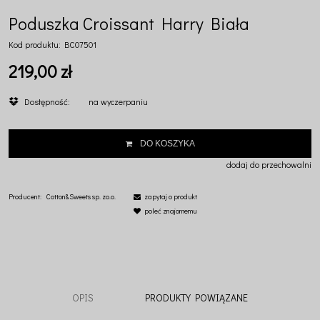
Poduszka Croissant Harry Biała
Kod produktu:
BC07501
219,00 zł
Dostępność:
na wyczerpaniu
DO KOSZYKA
dodaj do przechowalni
Producent:
Cotton&Sweets sp. zo.o.
zapytaj o produkt
poleć znajomemu
OPIS
PRODUKTY POWIĄZANE