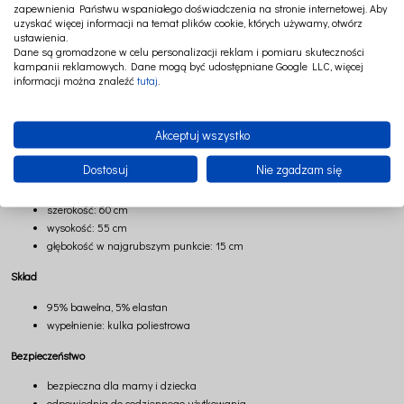
zapewnienia Państwu wspaniałego doświadczenia na stronie internetowej. Aby
naturalnej pozycji, a Ty możesz cieszyć się chwilą bez napięcia i dyskomfortu.
uzyskać więcej informacji na temat plików cookie, których używamy, otwórz
ustawienia.
Biel tej poduszki to coś więcej niż kolor – to symbol spokoju, czystości i harmonii.
Dane są gromadzone w celu personalizacji reklam i pomiaru skuteczności
Rozświetla przestrzeń, wprowadza ukojenie i staje się subtelnym tłem dla
kampanii reklamowych. Dane mogą być udostępniane Google LLC, więcej
codziennych rytuałów. To kolor, który nie przytłacza, lecz otula – tworząc atmosferę
informacji można znaleźć
tutaj
.
wyciszenia, tak potrzebną w pierwszych miesiącach życia dziecka.
Lekka i poręczna forma sprawia, że poduszka może towarzyszyć Wam wszędzie
– w sypialni, salonie czy podczas wyjazdów. Zawsze tam, gdzie potrzebna jest
Akceptuj wszystko
odrobina wygody i czułości.
Dostosuj
Nie zgadzam się
Wymiary
szerokość: 60 cm
wysokość: 55 cm
głębokość w najgrubszym punkcie: 15 cm
Skład
95% bawełna, 5% elastan
wypełnienie: kulka poliestrowa
Bezpieczeństwo
bezpieczna dla mamy i dziecka
odpowiednia do codziennego użytkowania