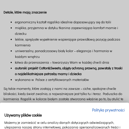
Detale, które mają znaczenie
ergonomiczny kształt rogalika idealnie dopasowujący się do talii
miękka, przyjemna w dotyku tkanina zapewniająca komfort mamie i
dziecku
lekkie, sprężyste wypełnienie wspierające prawidłową pozycję podczas
karmienia
uniwersalny, ponadczasowy biały kolor – elegancja i harmonia w
każdym wnętrzu
łatwa do przenoszenia – towarzyszy Wam w każdej chwili dnia
autorski projekt Cotton&Sweets, objęty ochroną prawną, powstały z troski
o najdelikatniejsze potrzeby mamy i dziecka
wykonana w Polsce z certyfikowanych materiałów
Są takie momenty, które zostają z nami na zawsze – ciche, spokojne chwile
bliskości, kiedy świat zwalnia, a najważniejsze jest tylko tu i teraz. Poduszka do
karmienia Rogalik w kolorze białym została stworzona właśnie po to, by otulić te
wyjątkowe chwile miękkością, spokojem i poczuciem bezpieczeństwa.
Polityka prywatności
Jej ergonomiczny kształt delikatnie obejmuje talię, dopasowując się do ciała
Używamy plików cookie
mamy, dając stabilne i komfortowe podparcie podczas karmienia. Dzięki temu
Możemy je zamieścić w celu analizy danych dotyczących odwiedzających,
możesz skupić się na tym, co naprawdę ważne – na bliskości, spojrzeniu i
ulepszenia naszej strony internetowej, pokazania spersonalizowanych treści i
dotyku, które budują najpiękniejszą więź. Maluszek odpoczywa w wygodnej,