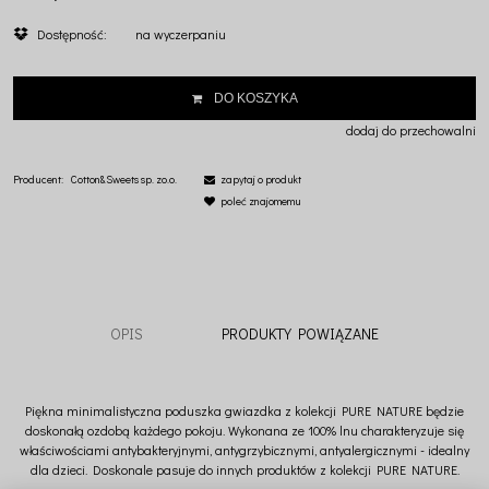
Dostępność:
na wyczerpaniu
DO KOSZYKA
dodaj do przechowalni
Producent:
Cotton&Sweets sp. zo.o.
zapytaj o produkt
poleć znajomemu
OPIS
PRODUKTY POWIĄZANE
Piękna minimalistyczna poduszka gwiazdka z kolekcji PURE NATURE będzie
doskonałą ozdobą każdego pokoju. Wykonana ze 100% lnu charakteryzuje się
właściwościami antybakteryjnymi, antygrzybicznymi, antyalergicznymi - idealny
dla dzieci. Doskonale pasuje do innych produktów z kolekcji PURE NATURE.