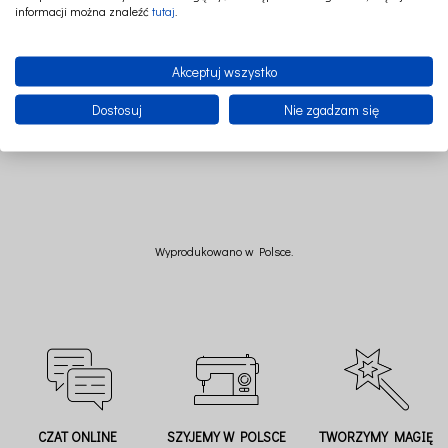
informacji można znaleźć
tutaj
.
Wysokość 18 cm (+/-)
Akceptuj wszystko
Skład: 95% bawełna 5%elastan
Dostosuj
Nie zgadzam się
Wyprodukowano w Polsce.
CZAT ONLINE
SZYJEMY W POLSCE
TWORZYMY MAGIĘ