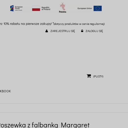
ierz 10% rabatu na pierwsze zakupy! *
(dotyczy produktów w cenie regularnej)
ZAREJESTRUJ SIĘ
ZALOGUJ SIĘ
(PUSTY)
KBOOK
Poszewka z falbanką Margaret