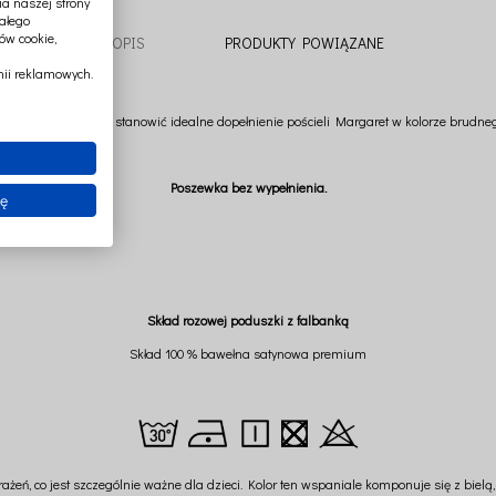
a naszej strony
ałego
ów cookie,
OPIS
PRODUKTY POWIĄZANE
ii reklamowych.
ny premium. Może stanowić idealne dopełnienie pościeli Margaret w kolorze brudnego 
Poszewka bez wypełnienia.
ię
Skład rozowej poduszki z falbanką
Skład 100 % bawełna satynowa premium
eń, co jest szczególnie ważne dla dzieci. Kolor ten wspaniale komponuje się z bielą,