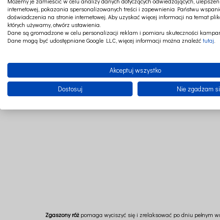
Możemy je zamieścić w celu analizy danych dotyczących odwiedzających, ulepszeni
internetowej, pokazania spersonalizowanych treści i zapewnienia Państwu wspani
doświadczenia na stronie internetowej. Aby uzyskać więcej informacji na temat plik
których używamy, otwórz ustawienia.
Dane są gromadzone w celu personalizacji reklam i pomiaru skuteczności kampan
Dane mogą być udostępniane Google LLC, więcej informacji można znaleźć
tutaj
.
Poszewka z falbanką Dusty pink uszyta z baweł
Akceptuj wszystko
Dostosuj
Nie zgadzam s
Zgaszony róż
pomaga wyciszyć się i zrelaksować po dniu pełnym wraż