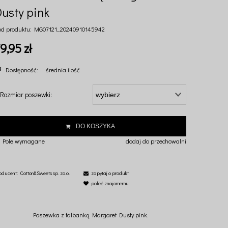
Dusty pink
od produktu:
MG07121_20240910145942
9,95 zł
Dostępność:
średnia ilość
Rozmiar poszewki:
DO KOSZYKA
 Pole wymagane
dodaj do przechowalni
oducent:
Cotton&Sweets sp. zo.o.
zapytaj o produkt
poleć znajomemu
Poszewka z falbanką Margaret Dusty pink.