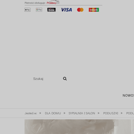
NOWO
»
»
»
»
Jesteś w:
DLA DOMU
SYPIALNIA I SALON
PODUSZKI
PODU