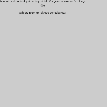
Stanowi doskonałe dopełnienie pościeli Margaret w kolorze Brudnego
różu.
Wybierz rozmiar, jakiego potrzebujesz.