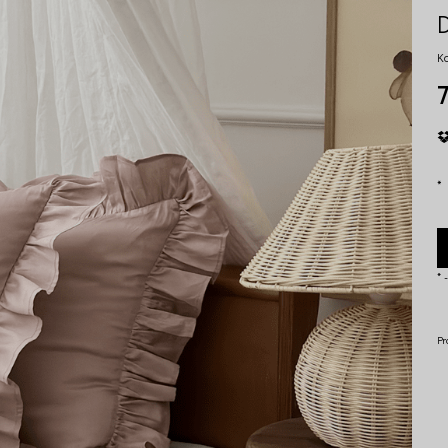
K
7
*
*
-
Pr