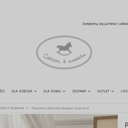
Zarejestruj się już teraz i odb
ŚCI
DLA DZIECKA
DLA DOMU
ZESTAWY
OUTLET
LOO
»
SZKI Z FALBANKĄ
Poszewka z falbanką Margaret Dusty pink