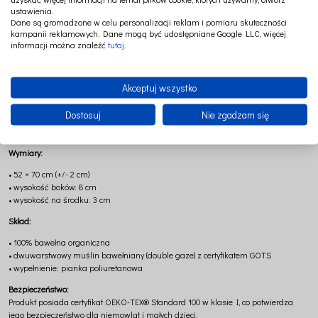
ustawienia.
oraz naturalnym drewnem, tworząc przestrzeń pełną stylu i ponadczasowego
Dane są gromadzone w celu personalizacji reklam i pomiaru skuteczności
charakteru.
kampanii reklamowych. Dane mogą być udostępniane Google LLC, więcej
informacji można znaleźć
tutaj
.
Wnętrze przewijaka wypełnia wysokiej jakości, atestowana pianka o
ergonomicznym kształcie, która zapewnia stabilne i bezpieczne podparcie ciała
dziecka. Strefa robocza została zabezpieczona nieprzemakalną tkaniną, co
chroni materacyk przed wilgocią i pozwala zachować higienę każdego dnia.
Akceptuj wszystko
To produkt, który nie tylko ułatwia codzienną pielęgnację, ale również tworzy
Dostosuj
Nie zgadzam się
przestrzeń pełną spokoju, miękkości i bliskości – dokładnie taką, jakiej potrzebuje
każde dziecko.
Wymiary:
• 52 × 70 cm (+/- 2 cm)
• wysokość boków: 8 cm
• wysokość na środku: 3 cm
Skład:
• 100% bawełna organiczna
• dwuwarstwowy muślin bawełniany (double gaze) z certyfikatem GOTS
• wypełnienie: pianka poliuretanowa
Bezpieczeństwo:
Produkt posiada certyfikat OEKO-TEX® Standard 100 w klasie I, co potwierdza
jego bezpieczeństwo dla niemowląt i małych dzieci.