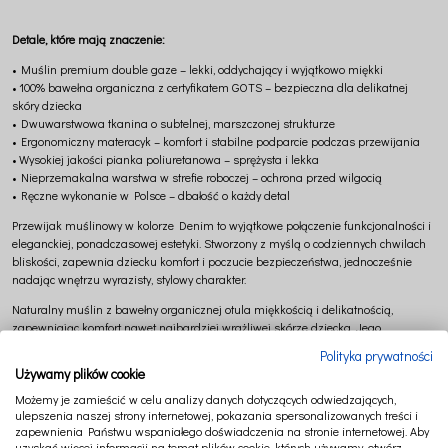
Detale, które mają znaczenie:
• Muślin premium double gaze – lekki, oddychający i wyjątkowo miękki
• 100% bawełna organiczna z certyfikatem GOTS – bezpieczna dla delikatnej
skóry dziecka
• Dwuwarstwowa tkanina o subtelnej, marszczonej strukturze
• Ergonomiczny materacyk – komfort i stabilne podparcie podczas przewijania
• Wysokiej jakości pianka poliuretanowa – sprężysta i lekka
• Nieprzemakalna warstwa w strefie roboczej – ochrona przed wilgocią
• Ręczne wykonanie w Polsce – dbałość o każdy detal
Przewijak muślinowy w kolorze Denim to wyjątkowe połączenie funkcjonalności i
eleganckiej, ponadczasowej estetyki. Stworzony z myślą o codziennych chwilach
bliskości, zapewnia dziecku komfort i poczucie bezpieczeństwa, jednocześnie
nadając wnętrzu wyrazisty, stylowy charakter.
Naturalny muślin z bawełny organicznej otula miękkością i delikatnością,
zapewniając komfort nawet najbardziej wrażliwej skórze dziecka. Jego
przewiewna struktura pozwala skórze oddychać, a szybkoschnące właściwości
Polityka prywatności
sprawiają, że jest niezwykle praktyczny w codziennym użytkowaniu. Z każdym
Używamy plików cookie
praniem tkanina staje się jeszcze bardziej miękka i przyjemna w dotyku.
Możemy je zamieścić w celu analizy danych dotyczących odwiedzających,
Odcień Denim to głęboki, szlachetny niebieski inspirowany klasyczną elegancją.
ulepszenia naszej strony internetowej, pokazania spersonalizowanych treści i
Wprowadza do wnętrza spokój, harmonię i poczucie równowagi, jednocześnie
zapewnienia Państwu wspaniałego doświadczenia na stronie internetowej. Aby
uzyskać więcej informacji na temat plików cookie, których używamy, otwórz
nadając mu wyrazistości. Doskonale komponuje się z bielą, szarościami, złotem