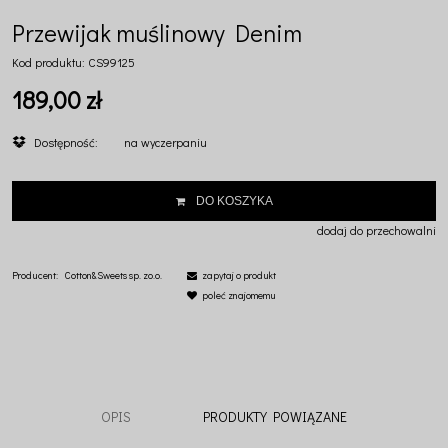
Przewijak muślinowy Denim
Kod produktu:
CS99125
189,00 zł
Dostępność:
na wyczerpaniu
DO KOSZYKA
dodaj do przechowalni
Producent:
Cotton&Sweets sp. zo.o.
zapytaj o produkt
poleć znajomemu
OPIS
PRODUKTY POWIĄZANE