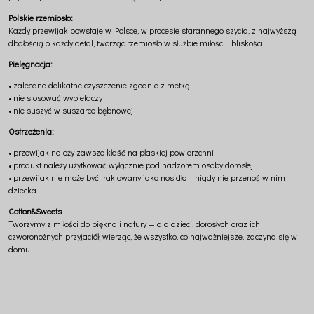
Polskie rzemiosło:
Każdy przewijak powstaje w Polsce, w procesie starannego szycia, z najwyższą
dbałością o każdy detal, tworząc rzemiosło w służbie miłości i bliskości.
Pielęgnacja:
• zalecane delikatne czyszczenie zgodnie z metką
• nie stosować wybielaczy
• nie suszyć w suszarce bębnowej
Ostrzeżenia:
• przewijak należy zawsze kłaść na płaskiej powierzchni
• produkt należy użytkować wyłącznie pod nadzorem osoby dorosłej
• przewijak nie może być traktowany jako nosidło – nigdy nie przenoś w nim
dziecka
Cotton&Sweets
Tworzymy z miłości do piękna i natury — dla dzieci, dorosłych oraz ich
czworonożnych przyjaciół, wierząc, że wszystko, co najważniejsze, zaczyna się w
domu.