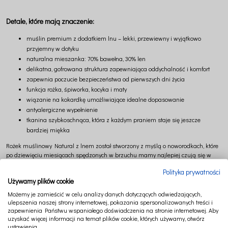
Detale, które mają znaczenie:
muślin premium z dodatkiem lnu – lekki, przewiewny i wyjątkowo
przyjemny w dotyku
naturalna mieszanka: 70% bawełna, 30% len
delikatna, gofrowana struktura zapewniająca oddychalność i komfort
zapewnia poczucie bezpieczeństwa od pierwszych dni życia
funkcja rożka, śpiworka, kocyka i maty
wiązanie na kokardkę umożliwiające idealne dopasowanie
antyalergiczne wypełnienie
tkanina szybkoschnąca, która z każdym praniem staje się jeszcze
bardziej miękka
Rożek muślinowy Natural z lnem został stworzony z myślą o noworodkach, które
po dziewięciu miesiącach spędzonych w brzuchu mamy najlepiej czują się w
otulającej, ograniczonej przestrzeni.
Polityka prywatności
Delikatna, oddychająca tkanina będąca połączeniem bawełny i lnu otula ciało
Używamy plików cookie
dziecka, zapewniając mu komfort, wyciszenie i poczucie bezpieczeństwa.
Możemy je zamieścić w celu analizy danych dotyczących odwiedzających,
Odpowiednia konstrukcja rożka wspiera spokojny sen oraz ułatwia rodzicom
ulepszenia naszej strony internetowej, pokazania spersonalizowanych treści i
bezpieczne trzymanie maluszka w pierwszych tygodniach życia.
zapewnienia Państwu wspaniałego doświadczenia na stronie internetowej. Aby
uzyskać więcej informacji na temat plików cookie, których używamy, otwórz
To wielofunkcyjny element wyprawki, który doskonale sprawdzi się zarówno
ustawienia.