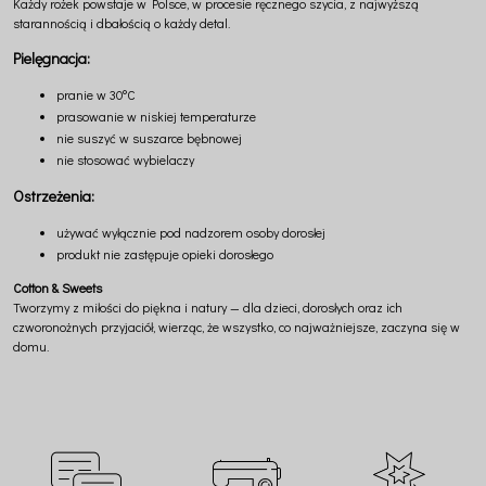
Każdy rożek powstaje w Polsce, w procesie ręcznego szycia, z najwyższą
starannością i dbałością o każdy detal.
Pielęgnacja:
pranie w 30°C
prasowanie w niskiej temperaturze
nie suszyć w suszarce bębnowej
nie stosować wybielaczy
Ostrzeżenia:
używać wyłącznie pod nadzorem osoby dorosłej
produkt nie zastępuje opieki dorosłego
Cotton & Sweets
Tworzymy z miłości do piękna i natury — dla dzieci, dorosłych oraz ich
czworonożnych przyjaciół, wierząc, że wszystko, co najważniejsze, zaczyna się w
domu.