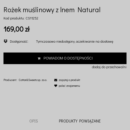
Rożek muślinowy z lnem Natural
Kod produktu:
CS11252
169,00 zł
Dostępność:
Tymczasowo niedostępny, oczekiwanie na dostawę
POWIADOM O DOSTĘPNOŚCI
dodaj do przechowalni
Producent:
Cotton&Sweets sp. zo.o.
zapytaj o produkt
poleć znajomemu
OPIS
PRODUKTY POWIĄZANE