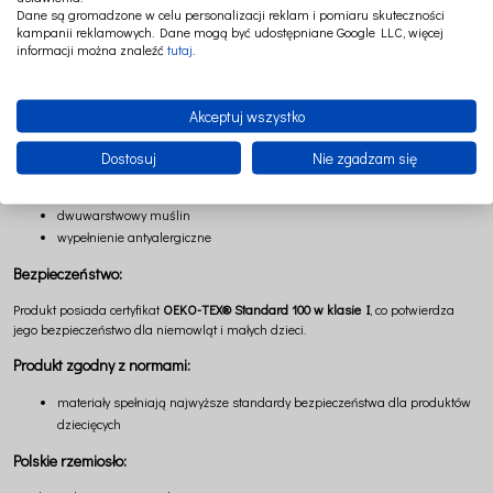
podczas snu, jak i codziennych rytuałów pielęgnacyjnych. Naturalny odcień
Dane są gromadzone w celu personalizacji reklam i pomiaru skuteczności
inspirowany kolorem surowych tkanin wprowadza do wnętrza harmonię, spokój i
kampanii reklamowych. Dane mogą być udostępniane Google LLC, więcej
ponadczasową elegancję.
informacji można znaleźć
tutaj
.
Wymiary:
Akceptuj wszystko
70 × 70 cm (+/- 2 cm)
Skład:
Dostosuj
Nie zgadzam się
70% bawełna, 30% len
dwuwarstwowy muślin
wypełnienie antyalergiczne
Bezpieczeństwo:
Produkt posiada certyfikat
OEKO-TEX® Standard 100 w klasie I
, co potwierdza
jego bezpieczeństwo dla niemowląt i małych dzieci.
Produkt zgodny z normami:
materiały spełniają najwyższe standardy bezpieczeństwa dla produktów
dziecięcych
Polskie rzemiosło: