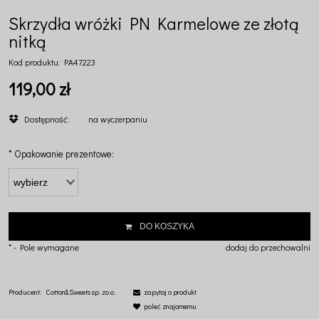
Skrzydła wróżki PN Karmelowe ze złotą
nitką
Kod produktu:
PA47223
119,00 zł
Dostępność:
na wyczerpaniu
*
Opakowanie prezentowe:
DO KOSZYKA
*
- Pole wymagane
dodaj do przechowalni
Producent:
Cotton&Sweets sp. zo.o.
zapytaj o produkt
poleć znajomemu