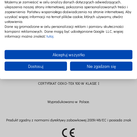
Możemy je zamieścić w celu analizy danych dotyczących odwiedzających,
ulepszenia naszej strony internetowej, pokazania spersonalizowanych treści i
Do wyboru kolor dodatków: srebrny lub złoty.
zapewnienia Państwu wspaniałego doświadczenia na stronie internetowej. Aby
uzyskać więcej informacji na temat plików cookie, których używamy, otwórz
Skład: 100 % Len
ustawienia.
Dane są gromadzone w celu personalizacji reklam i pomiaru skuteczności
Wypełnienie: 100% pianka
kampanii reklamowych. Dane mogą być udostępniane Google LLC, więcej
informacji można znaleźć
tutaj
.
Różyczka/ wstążka: 100% poliester
Rozmiar: 51x35 cm
Akceptuj wszystko
Dostosuj
Nie zgadzam się
Wszystkie materiały użyte do wyprodukowania tego przedmiotu posiadają
CERTYFIKAT OEKO-TEX 100 W KLASIE I
Wyprodukowano w Polsce.
Produkt zgodny z normami dyrektywy zabawkowej 2009/48/EC i posiada znak