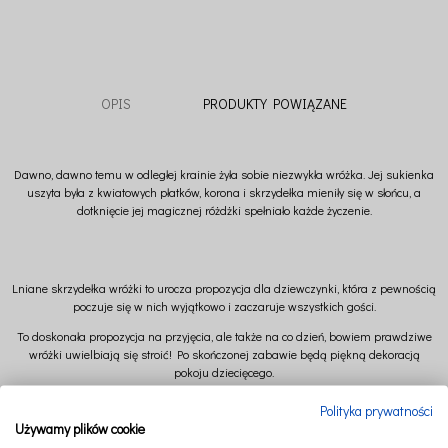
OPIS
PRODUKTY POWIĄZANE
Dawno, dawno temu w odległej krainie żyła sobie niezwykła wróżka. Jej sukienka
uszyta była z kwiatowych płatków, korona i skrzydełka mieniły się w słońcu, a
dotknięcie jej magicznej różdżki spełniało każde życzenie.
Lniane skrzydełka wróżki to urocza propozycja dla dziewczynki, która z pewnością
poczuje się w nich wyjątkowo i zaczaruje wszystkich gości.
To doskonała propozycja na przyjęcia, ale także na co dzień, bowiem prawdziwe
wróżki uwielbiają się stroić! Po skończonej zabawie będą piękną dekoracją
pokoju dziecięcego.
Dzięki wiązanym wstążkom łatwo zawiążesz je do ramion dziecka i dostosujesz
Polityka prywatności
do każdego rozmiaru i wieku.
Używamy plików cookie