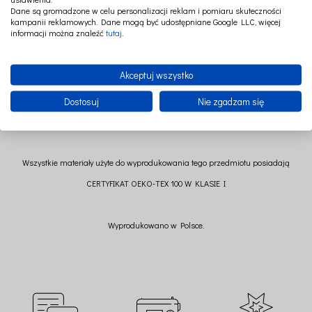
również słodycze! Radość domowników oraz magiczny, świąteczny nastrój
Dane są gromadzone w celu personalizacji reklam i pomiaru skuteczności
gwarantowany.
kampanii reklamowych. Dane mogą być udostępniane Google LLC, więcej
informacji można znaleźć
tutaj
.
Wymiary: 54 cm x 63 cm (+/- 2 cm)
Akceptuj wszystko
Skład: 100% aksamit poliestrowy + 100% sztuczne futro
Dostosuj
Nie zgadzam się
Wszystkie materiały użyte do wyprodukowania tego przedmiotu posiadają
CERTYFIKAT OEKO-TEX 100 W KLASIE I
Wyprodukowano w Polsce.