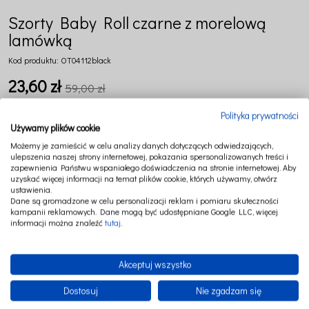
Szorty Baby Roll czarne z morelową
lamówką
Kod produktu:
OT04112black
23,60 zł
59,00 zł
Najniższa cena z 30 dni przed tą promocją:
41,30 zł
Polityka prywatności
Jeżeli produkt jest sprzed
Używamy plików cookie
Dostępność:
średnia ilość
dni, wyświetlana jest najn
Możemy je zamieścić w celu analizy danych dotyczących odwiedzających,
momentu, kiedy produkt po
ulepszenia naszej strony internetowej, pokazania spersonalizowanych treści i
sprzedaży.
zapewnienia Państwu wspaniałego doświadczenia na stronie internetowej. Aby
*
Rozmiar:
uzyskać więcej informacji na temat plików cookie, których używamy, otwórz
ustawienia.
Dane są gromadzone w celu personalizacji reklam i pomiaru skuteczności
kampanii reklamowych. Dane mogą być udostępniane Google LLC, więcej
informacji można znaleźć
tutaj
.
DO KOSZYKA
*
- Pole wymagane
dodaj do przechowalni
Akceptuj wszystko
Dostosuj
Nie zgadzam się
Producent:
Cotton&Sweets sp. zo.o.
zapytaj o produkt