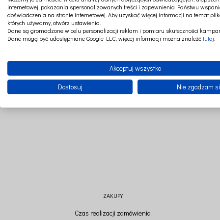
internetowej, pokazania spersonalizowanych treści i zapewnienia Państwu wspani
doświadczenia na stronie internetowej. Aby uzyskać więcej informacji na temat plik
których używamy, otwórz ustawienia.
Dane są gromadzone w celu personalizacji reklam i pomiaru skuteczności kampan
Dane mogą być udostępniane Google LLC, więcej informacji można znaleźć
tutaj
.
CZAT ONLINE
SZYJEMY W POLSCE
Akceptuj wszystko
Dostosuj
Nie zgadzam s
ZAKUPY
Czas realizacji zamówienia