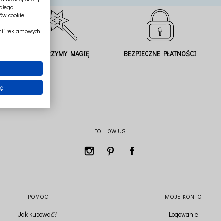
ałego
ów cookie,
ii reklamowych.
TWORZYMY MAGIĘ
BEZPIECZNE PŁATNOŚCI
ię
FOLLOW US
POMOC
MOJE KONTO
Jak kupować?
Logowanie