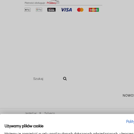
NOWO
»
Jesteś w:
Sylveco
Poli
Używamy plików cookie
Nie znaleziono produktów spełniających podane kryteria.
Możemy je zamieścić w celu analizy danych dotyczących odwiedzających, ulepszeni