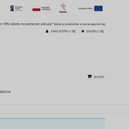
ierz 10% rabatu na pierwsze zakupy! *
(dotyczy produktów w cenie regularnej)
ZAREJESTRUJ SIĘ
ZALOGUJ SIĘ
(PUSTY)
KBOOK