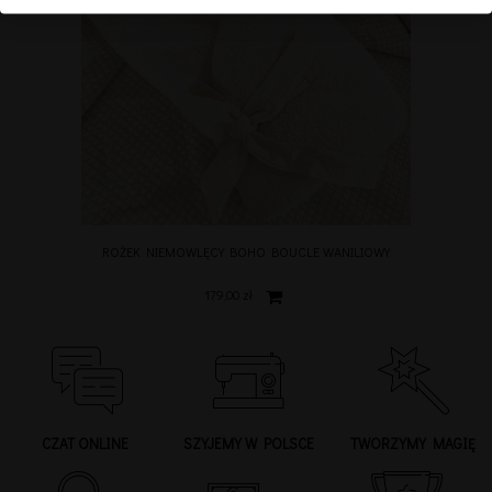
ROŻEK NIEMOWLĘCY BOHO BOUCLE WANILIOWY
179,00 zł
CZAT ONLINE
SZYJEMY W POLSCE
TWORZYMY MAGIĘ