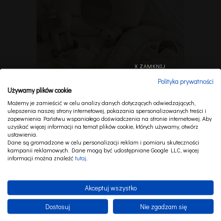
X ZAMKNIJ
Polityka prywatności
Używamy plików cookie
Możemy je zamieścić w celu analizy danych dotyczących odwiedzających,
ulepszenia naszej strony internetowej, pokazania spersonalizowanych treści i
zapewnienia Państwu wspaniałego doświadczenia na stronie internetowej. Aby
uzyskać więcej informacji na temat plików cookie, których używamy, otwórz
ustawienia.
ZESTAW NIEMOWLĘCY BOHO TWIST WANILIOWY
Dane są gromadzone w celu personalizacji reklam i pomiaru skuteczności
kampanii reklamowych. Dane mogą być udostępniane Google LLC, więcej
1 050,00 zł
WYBIERZ JĘZYK
informacji można znaleźć
tutaj
.
Akceptuj wszystko
PL
EN
Dostosuj
Nie zgadzam się