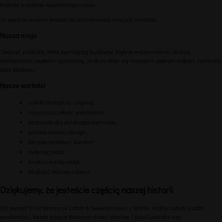
Radość wspólnie spędzanego czasu.
To właśnie chcemy wnosić do codzienności naszych klientów.
Nasza misja
Tworzyć produkty, które pomagają budować piękne wspomnienia, otulają
codzienność ciepłem i sprawiają, że dom staje się miejscem pełnym miłości, harmonii
oraz bliskości.
Nasze wartości
miłość do natury i piękna,
najwyższa jakość wykonania,
szacunek dla polskiego rzemiosła,
ponadczasowy design,
bezpieczeństwo i komfort,
autentyczność,
troska o każdy detal,
bliskość rodziny i domu.
Dziękujemy, że jesteście częścią naszej historii
Od ponad 10 lat tworzymy Cotton & Sweets razem z Wami. Każdy zakup, każda
wiadomość, każde zdjęcie Waszych dzieci, domów i pupili jest dla nas