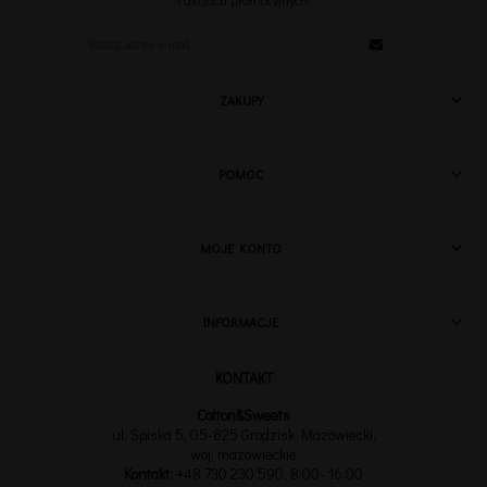
i akcjach promocyjnych.
ZAKUPY
POMOC
MOJE KONTO
INFORMACJE
Cotton&Sweets
ul. Spiska 5, 05-825 Grodzisk Mazowiecki,
woj. mazowieckie
Kontakt:
+48 730 230 590
, 8:00- 16:00