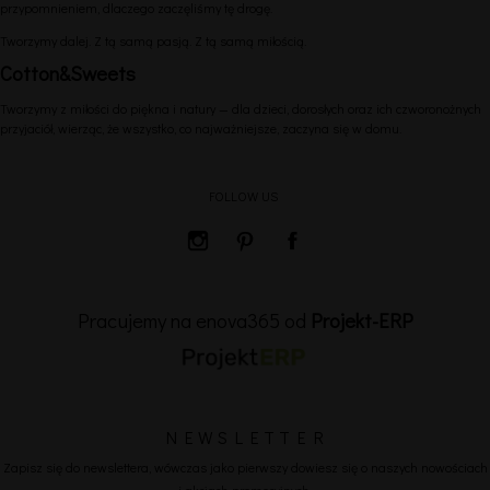
przypomnieniem, dlaczego zaczęliśmy tę drogę.
Tworzymy dalej. Z tą samą pasją. Z tą samą miłością.
Cotton&Sweets
Tworzymy z miłości do piękna i natury — dla dzieci, dorosłych oraz ich czworonożnych
przyjaciół, wierząc, że wszystko, co najważniejsze, zaczyna się w domu.
FOLLOW US
Pracujemy na enova365 od
Projekt-ERP
N E W S L E T T E R
Zapisz się do newslettera, wówczas jako pierwszy dowiesz się o naszych nowościach