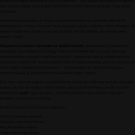
prawdziwe piękno powstaje w ludzkich dłoniach — tam, gdzie doświadczenie spotyka
się z pasją, a każdy szew, każde wykończenie i każdy element produktu mają swoje
znaczenie.
Nasze kolekcje powstają w Polsce, w procesie opartym na rzemiośle, które od lat
doskonalimy z myślą o rodzinach poszukujących jakości, autentyczności i trwałości. To
właśnie dzięki temu możemy tworzyć produkty nie tylko piękne, ale również pełne
emocji i historii.
Nazywamy to polskim rzemiosłem w służbie bliskości.
Bo wierzymy, że przedmioty
otaczające nas każdego dnia mogą budować atmosferę domu, dawać poczucie
bezpieczeństwa, sprzyjać wspólnym chwilom i stawać się częścią najpiękniejszych
rodzinnych wspomnień. Każdy produkt Cotton & Sweets powstaje po to, by towarzyszyć
Wam w tych wyjątkowych momentach — od pierwszych dni życia dziecka, przez
rodzinne święta, aż po codzienne chwile pełne ciepła i miłości.
Dziś nasz świat jest większy niż kiedykolwiek wcześniej. Obejmuje nie tylko dziecięce
pokoje, ale również wnętrza całych domów oraz przestrzenie tworzone dla naszych
ukochanych
pupili
. Łączy je jedno — potrzeba otaczania się rzeczami pięknymi,
trwałymi i tworzonymi z miłością.
Bo dla nas luksus nie oznacza nadmiaru.
Oznacza spokojny poranek.
Miękkość naturalnej tkaniny.
Bezpieczeństwo dziecka.
Ciepło rodzinnego domu.