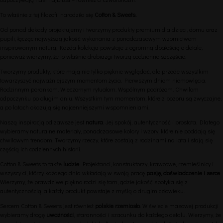
To właśnie z tej filozofii narodziło się
Cotton & Sweets.
Od ponad dekady projektujemy i tworzymy produkty premium dla dzieci, domu oraz
pupili, łącząc najwyższą jakość wykonania z ponadczasowym wzornictwem
inspirowanym naturą. Każda kolekcja powstaje z ogromną dbałością o detale,
ponieważ wierzymy, że to właśnie drobiazgi tworzą codzienne szczęście.
Tworzymy produkty, które mają nie tylko pięknie wyglądać, ale przede wszystkim
towarzyszyć najważniejszym momentom życia. Pierwszym dniom niemowlęcia.
Rodzinnym porankom. Wieczornym rytuałom. Wspólnym podróżom. Chwilom
odpoczynku po długim dniu. Wszystkim tym momentom, które z pozoru są zwyczajne,
a po latach okazują się najcenniejszymi wspomnieniami.
Naszą inspiracją od zawsze jest
natura
. Jej spokój, autentyczność i prostota. Dlatego
wybieramy naturalne materiały, ponadczasowe kolory i wzory, które nie poddają się
chwilowym trendom. Tworzymy rzeczy, które zostają z rodzinami na lata i stają się
częścią ich codziennych historii.
Cotton & Sweets to także
ludzie
. Projektanci, konstruktorzy, krawcowe, rzemieślnicy i
wszyscy ci, którzy każdego dnia wkładają w swoją pracę
pasję, doświadczenie i serce
.
Wierzymy, że prawdziwe piękno rodzi się tam, gdzie jakość spotyka się z
autentycznością, a każdy produkt powstaje z myślą o drugim człowieku.
Sercem Cotton & Sweets jest również
polskie rzemiosło
. W świecie masowej produkcji
wybieramy drogę
uważności
, staranności i szacunku do każdego detalu. Wierzymy, że