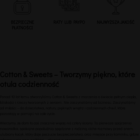
BEZPIECZNE
RATY LUB PAYPO
NAJWYŻSZA JAKOŚĆ
PŁATNOŚCI
Cotton & Sweets – Tworzymy piękno, które
otula codzienność
Ponad 10 lat temu stworzyliśmy Cotton & Sweets z marzenia o świecie pełnym ciepła,
bliskości i rzeczy tworzonych z sercem. Nie zaczynaliśmy od biznesu. Zaczynaliśmy
od miłości – do dzieciństwa, natury, pięknych wnętrz i codziennych chwil, które
pozostają w pamięci na całe życie.
Wierzymy, że dom to coś znacznie więcej niż cztery ściany. To pierwsze spojrzenia
noworodka, spokojne popołudnia spędzone z rodziną, ciche rozmowy przed snem,
ulubiony kocyk, który daje poczucie bezpieczeństwa, oraz miejsce przy kominku, gdzie
odpoczywają nasi najbliżsi – również ci czworonożni.