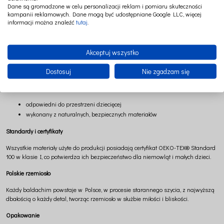
Dane są gromadzone w celu personalizacji reklam i pomiaru skuteczności
Wymiary
kampanii reklamowych. Dane mogą być udostępniane Google LLC, więcej
informacji można znaleźć
tutaj
.
wysokość: 235 cm + 60 cm troczki (+/- 2 cm)
średnica koła do wyboru: 50 cm lub 70 cm
Akceptuj wszystko
Skład
100% len
Dostosuj
Nie zgadzam się
Bezpieczeństwo
odpowiedni do przestrzeni dziecięcej
wykonany z naturalnych, bezpiecznych materiałów
Standardy i certyfikaty
Wszystkie materiały użyte do produkcji posiadają certyfikat OEKO-TEX® Standard
100 w klasie I, co potwierdza ich bezpieczeństwo dla niemowląt i małych dzieci.
Polskie rzemiosło
Każdy baldachim powstaje w Polsce, w procesie starannego szycia, z najwyższą
dbałością o każdy detal, tworząc rzemiosło w służbie miłości i bliskości.
Opakowanie