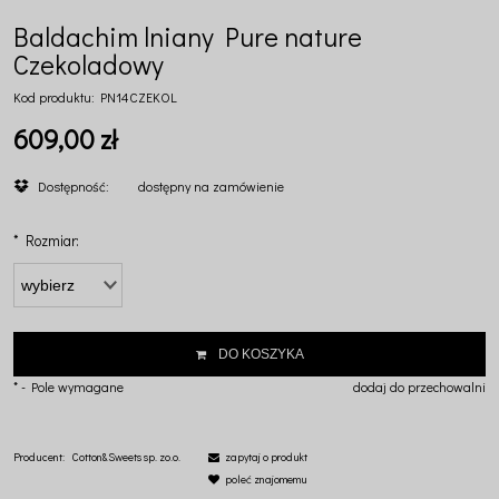
Baldachim lniany Pure nature
Czekoladowy
Kod produktu:
PN14CZEKOL
609,00 zł
Dostępność:
dostępny na zamówienie
*
Rozmiar:
DO KOSZYKA
*
- Pole wymagane
dodaj do przechowalni
Producent:
Cotton&Sweets sp. zo.o.
zapytaj o produkt
poleć znajomemu