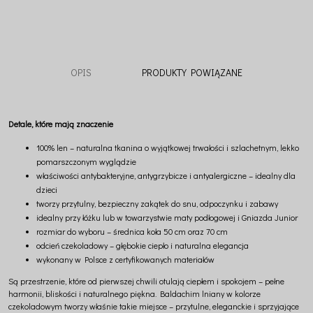
OPIS
PRODUKTY POWIĄZANE
Detale, które mają znaczenie
100% len – naturalna tkanina o wyjątkowej trwałości i szlachetnym, lekko
pomarszczonym wyglądzie
właściwości antybakteryjne, antygrzybicze i antyalergiczne – idealny dla
dzieci
tworzy przytulny, bezpieczny zakątek do snu, odpoczynku i zabawy
idealny przy łóżku lub w towarzystwie maty podłogowej i Gniazda Junior
rozmiar do wyboru – średnica koła 50 cm oraz 70 cm
odcień czekoladowy – głębokie ciepło i naturalna elegancja
wykonany w Polsce z certyfikowanych materiałów
Są przestrzenie, które od pierwszej chwili otulają ciepłem i spokojem – pełne
harmonii, bliskości i naturalnego piękna. Baldachim lniany w kolorze
czekoladowym tworzy właśnie takie miejsce – przytulne, eleganckie i sprzyjające