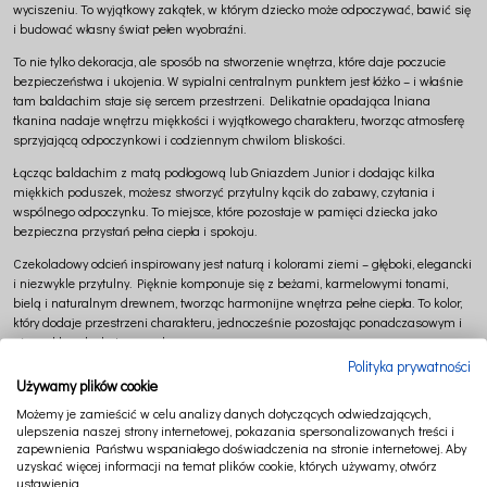
wyciszeniu. To wyjątkowy zakątek, w którym dziecko może odpoczywać, bawić się
i budować własny świat pełen wyobraźni.
To nie tylko dekoracja, ale sposób na stworzenie wnętrza, które daje poczucie
bezpieczeństwa i ukojenia. W sypialni centralnym punktem jest łóżko – i właśnie
tam baldachim staje się sercem przestrzeni. Delikatnie opadająca lniana
tkanina nadaje wnętrzu miękkości i wyjątkowego charakteru, tworząc atmosferę
sprzyjającą odpoczynkowi i codziennym chwilom bliskości.
Łącząc baldachim z matą podłogową lub Gniazdem Junior i dodając kilka
miękkich poduszek, możesz stworzyć przytulny kącik do zabawy, czytania i
wspólnego odpoczynku. To miejsce, które pozostaje w pamięci dziecka jako
bezpieczna przystań pełna ciepła i spokoju.
Czekoladowy odcień inspirowany jest naturą i kolorami ziemi – głęboki, elegancki
i niezwykle przytulny. Pięknie komponuje się z beżami, karmelowymi tonami,
bielą i naturalnym drewnem, tworząc harmonijne wnętrza pełne ciepła. To kolor,
który dodaje przestrzeni charakteru, jednocześnie pozostając ponadczasowym i
niezwykle szlachetnym wyborem.
Polityka prywatności
Kolekcja PURE NATURE skrywa produkty wykonane ze stuprocentowego lnu –
Używamy plików cookie
tkaniny wyjątkowej, cenionej od pokoleń za swoje właściwości i naturalne piękno.
Możemy je zamieścić w celu analizy danych dotyczących odwiedzających,
Len jest przyjemny w dotyku, oddychający i niezwykle trwały – jego wytrzymałość
ulepszenia naszej strony internetowej, pokazania spersonalizowanych treści i
jest nawet dwukrotnie większa niż wysokiej jakości wełny. To materiał, który nie
zapewnienia Państwu wspaniałego doświadczenia na stronie internetowej. Aby
tylko pięknie wygląda, ale przede wszystkim wspiera zdrowe i bezpieczne
uzyskać więcej informacji na temat plików cookie, których używamy, otwórz
otoczenie dziecka. Pozwól sobie na luksus, jaki daje natura.
ustawienia.