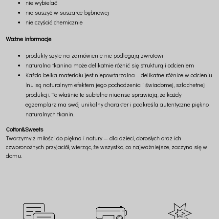
nie wybielać
nie suszyć w suszarce bębnowej
nie czyścić chemicznie
Ważne informacje
produkty szyte na zamówienie nie podlegają zwrotowi
naturalna tkanina może delikatnie różnić się strukturą i odcieniem
Każda belka materiału jest niepowtarzalna – delikatne różnice w odcieniu
lnu są naturalnym efektem jego pochodzenia i świadomej, szlachetnej
produkcji. To właśnie te subtelne niuanse sprawiają, że każdy
egzemplarz ma swój unikalny charakter i podkreśla autentyczne piękno
naturalnych tkanin.
Cotton&Sweets
Tworzymy z miłości do piękna i natury — dla dzieci, dorosłych oraz ich
czworonożnych przyjaciół, wierząc, że wszystko, co najważniejsze, zaczyna się w
domu.