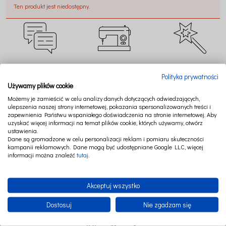
Ten produkt jest niedostępny.
CZAT ONLINE
SZYJEMY W POLSCE
TWORZYMY MAGIĘ
Polityka prywatności
Używamy plików cookie
Możemy je zamieścić w celu analizy danych dotyczących odwiedzających,
ulepszenia naszej strony internetowej, pokazania spersonalizowanych treści i
zapewnienia Państwu wspaniałego doświadczenia na stronie internetowej. Aby
uzyskać więcej informacji na temat plików cookie, których używamy, otwórz
BEZPIECZNE
RATY LUB PAYPO
NAJWYŻSZA JAKOŚĆ
ustawienia.
PŁATNOŚCI
Dane są gromadzone w celu personalizacji reklam i pomiaru skuteczności
kampanii reklamowych. Dane mogą być udostępniane Google LLC, więcej
informacji można znaleźć
tutaj
.
Akceptuj wszystko
Dostosuj
Nie zgadzam się
FOLLOW US