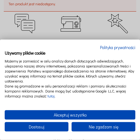
Ten produkt jest niedostępny.
CZAT ONLINE
SZYJEMY W POLSCE
TWORZYMY MAGIĘ
Polityka prywatności
Używamy plików cookie
Możemy je zamieścić w celu analizy danych dotyczących odwiedzających,
ulepszenia naszej strony internetowej, pokazania spersonalizowanych treści i
zapewnienia Państwu wspaniałego doświadczenia na stronie internetowej. Aby
uzyskać więcej informacji na temat plików cookie, których używamy, otwórz
BEZPIECZNE
RATY LUB PAYPO
NAJWYŻSZA JAKOŚĆ
ustawienia.
PŁATNOŚCI
Dane są gromadzone w celu personalizacji reklam i pomiaru skuteczności
kampanii reklamowych. Dane mogą być udostępniane Google LLC, więcej
informacji można znaleźć
tutaj
.
Akceptuj wszystko
Dostosuj
Nie zgadzam się
FOLLOW US