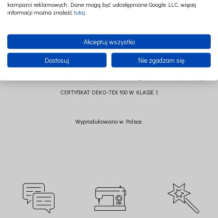
kampanii reklamowych. Dane mogą być udostępniane Google LLC, więcej
informacji można znaleźć
tutaj
.
Gumka do włosów to świetny dodatek do wielu stylizacji. Delikatna dla włosów.
Może być również używana jako bransoletka.
Akceptuj wszystko
Skład: 100% len
Dostosuj
Nie zgadzam się
Wszystkie materiały użyte do wyprodukowania tego przedmiotu posiadają
CERTYFIKAT OEKO-TEX 100 W KLASIE I
Wyprodukowano w Polsce.