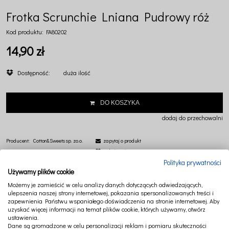
Frotka Scrunchie Lniana Pudrowy róż
Kod produktu:
FA80202
14,90 zł
Dostępność:
duża ilość
DO KOSZYKA
dodaj do przechowalni
Producent:
Cotton&Sweets sp. zo.o.
zapytaj o produkt
poleć znajomemu
Polityka prywatności
Używamy plików cookie
Możemy je zamieścić w celu analizy danych dotyczących odwiedzających,
ulepszenia naszej strony internetowej, pokazania spersonalizowanych treści i
zapewnienia Państwu wspaniałego doświadczenia na stronie internetowej. Aby
uzyskać więcej informacji na temat plików cookie, których używamy, otwórz
OPIS
PRODUKTY POWIĄZANE
ustawienia.
Dane są gromadzone w celu personalizacji reklam i pomiaru skuteczności