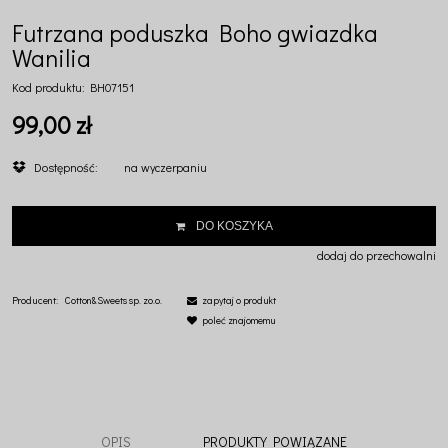
Futrzana poduszka Boho gwiazdka
Wanilia
Kod produktu:
BH07151
99,00 zł
Dostępność:
na wyczerpaniu
DO KOSZYKA
dodaj do przechowalni
Producent:
Cotton&Sweets sp. zo.o.
zapytaj o produkt
poleć znajomemu
OPIS
PRODUKTY POWIĄZANE