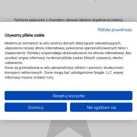
Futrzana poduszka z chwostem stanowi idealne dopełnienie kolekcji
BOHO. Wykonana z niezwykle przyjemnej w dotyku tkaniny będzie perfekcyjnym
Polityka prywatności
towarzystwem dla baldachimu, czy gniazda dziecięcego z tej samej kolekcji.
Używamy plików cookie
Poduszka będzie doskonałą ozdobą nie tylko pokoju dziecięcego, ale także
Możemy je zamieścić w celu analizy danych dotyczących odwiedzających,
salonu, czy innego wnętrza, do którego zapragniesz wprowadzić przytulny klimat
ulepszenia naszej strony internetowej, pokazania spersonalizowanych treści i
Boho.
zapewnienia Państwu wspaniałego doświadczenia na stronie internetowej. Aby
uzyskać więcej informacji na temat plików cookie, których używamy, otwórz
Rozpiętość ramion gwiazdki: 50 cm
ustawienia.
Dane są gromadzone w celu personalizacji reklam i pomiaru skuteczności
kampanii reklamowych. Dane mogą być udostępniane Google LLC, więcej
informacji można znaleźć
tutaj
.
Akceptuj wszystko
Dostosuj
Nie zgadzam się