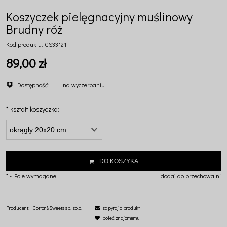
Koszyczek pielęgnacyjny muślinowy
Brudny róż
Kod produktu:
CS33121
89,00 zł
Dostępność:
na wyczerpaniu
*
kształt koszyczka:
DO KOSZYKA
*
- Pole wymagane
dodaj do przechowalni
Producent:
Cotton&Sweets sp. zo.o.
zapytaj o produkt
poleć znajomemu