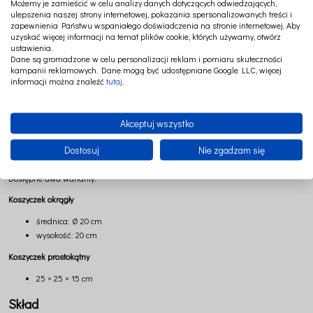
Możemy je zamieścić w celu analizy danych dotyczących odwiedzających,
ulepszenia naszej strony internetowej, pokazania spersonalizowanych treści i
Koszyczek doskonale sprawdzi się jako organizer na pieluszki, kosmetyki,
zapewnienia Państwu wspaniałego doświadczenia na stronie internetowej. Aby
chusteczki oraz wszystkie akcesoria potrzebne podczas codziennej pielęgnacji
uzyskać więcej informacji na temat plików cookie, których używamy, otwórz
maluszka. Równie dobrze odnajdzie się w łazience, sypialni czy przedpokoju
ustawienia.
jako estetyczne miejsce do przechowywania kosmetyków, drobiazgów i innych
Dane są gromadzone w celu personalizacji reklam i pomiaru skuteczności
codziennych niezbędników.
kampanii reklamowych. Dane mogą być udostępniane Google LLC, więcej
informacji można znaleźć
tutaj
.
Dostępność dwóch praktycznych kształtów pozwala dopasować koszyczek do
indywidualnych potrzeb oraz przestrzeni. W połączeniu z pozostałymi produktami
Cotton&Sweets stworzy spójną aranżację pełną naturalnych materiałów,
Akceptuj wszystko
delikatnych barw i ponadczasowej elegancji.
Dostosuj
Nie zgadzam się
Wymiary
Dostępne dwa warianty:
Koszyczek okrągły
średnica: Ø 20 cm
wysokość: 20 cm
Koszyczek prostokątny
25 × 25 × 15 cm
Skład