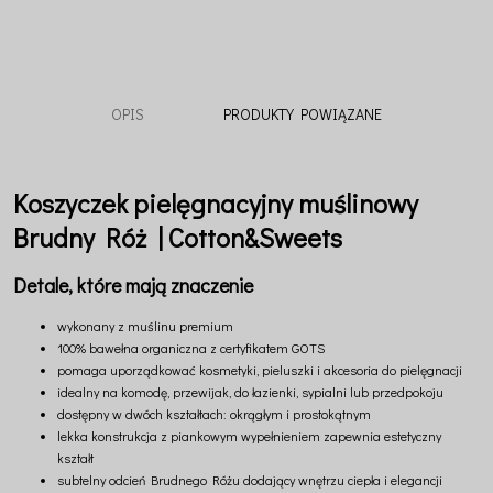
OPIS
PRODUKTY POWIĄZANE
Koszyczek pielęgnacyjny muślinowy
Brudny Róż | Cotton&Sweets
Detale, które mają znaczenie
wykonany z muślinu premium
100% bawełna organiczna z certyfikatem GOTS
pomaga uporządkować kosmetyki, pieluszki i akcesoria do pielęgnacji
idealny na komodę, przewijak, do łazienki, sypialni lub przedpokoju
dostępny w dwóch kształtach: okrągłym i prostokątnym
lekka konstrukcja z piankowym wypełnieniem zapewnia estetyczny
kształt
subtelny odcień Brudnego Różu dodający wnętrzu ciepła i elegancji