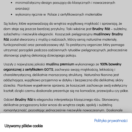
minimalistyczny design pasujący do klasycznych i nowoczesnych
aranżacji
wykonany ręcznie w Polsce z certyfikowanych materiałów
Są kolory, które wprowadzają do wnętrza wyjątkową miękkość i sprawiają, że
dom staje się jeszcze bardziej przytulny. Taki właśnie jest
Brudny Róż
– subtelny,
szlachetny i niezwykle elegancki. Koszyczek pielęgnacyjny
muślinowy Brudny
Róż
został stworzony z myślą o rodzicach, którzy cenią naturalne materiały,
funkcjonalność oraz ponadczasowy styl. To praktyczny organizer, który pomaga
utrzymać porządek podczas codziennych rytuałów pielęgnacyjnych, jednocześnie
stanowiąc piękną dekorację dziecięcego pokoju.
Uszyty z najwyższej jakości
muślinu premium
wykonanego ze
100% bawełny
organicznej z certyfikatem GOTS
, zachwyca swoją miękkością, lekkością i
charakterystyczną, delikatnie marszczoną strukturą. Naturalna tkanina jest
oddychająca, wyjątkowo przyjemna w dotyku i bezpieczna dla delikatnej skóry
dziecka. Piankowe wypełnienie sprawia, że koszyczek zachowuje swój estetyczny
kształt, dzięki czemu doskonale prezentuje się na komodzie, przewijaku czy półce.
Odcień
Brudny Róż
to elegancka interpretacja klasycznego różu. Stonowany,
delikatnie przygaszony kolor wnosi do wnętrza ciepło, spokój i subtelną
romantyczność, pozostając jednocześnie niezwykle nowoczesnym. Doskonale
komponuje się z bielą, wanilią, beżami, naturalnym drewnem oraz oliwkową
Polityka prywatności
zielenią, tworząc harmonijne aranżacje inspirowane naturą. To kolor, który pięknie
Używamy plików cookie
odnajduje się we wnętrzach urządzonych w stylu boho, japandi, skandynawskim
i modern organic.