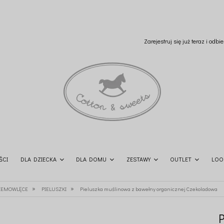
Zarejestruj się już teraz i odb
ŚCI
DLA DZIECKA
DLA DOMU
ZESTAWY
OUTLET
LOO
»
»
NIEMOWLĘCE
PIELUSZKI
Pieluszka muślinowa z bawełny organicznej Czekoladowa