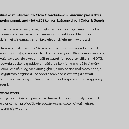
ieluszka muślinowa 70x70 cm Czekoladowa – Premium pieluszka z
awełny organicznej – lekkość i komfort każdego dnia | Cotton & Sweets
tul maluszka w wyjątkową miękkość organicznego muślinu. Lekka,
rzewiewna i bezpieczna od pierwszych chwil życia. Idealna do
dziennej pielęgnacji, snu i jako elegancki element wyprawki.
ieluszka muślinowa 70x70 cm w kolorze czekoladowym to produkt
tworzony z myślą o noworodkach i niemowlętach. Wykonana z wysokiej
akości dwuwarstwowego muślinu bawełnianego z certyfikatem GOTS,
apewnia doskonałą oddychalność oraz komfort dla wrażliwej skóry
iecka. Wielofunkcyjność oraz głęboki, ciepły odcień czekolady nadają
ej wyjątkowo elegancki i ponadczasowy charakter, dzięki czemu
dealnie sprawdzi się zarówno jako element wyprawki, jak i wyjątkowy
ezent.
otton&Sweets
orzymy z miłości do piękna i natury — dla dzieci, dorosłych oraz ich
woronożnych przyjaciół, wierząc, że wszystko, co najważniejsze,
aczyna się w domu.