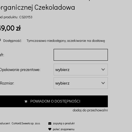
organicznej Czekoladowa
od produktu:
CS20153
9,00 zł
Dostępność:
Tymczasowo niedostępny, oczekiwanie na dostawę
ft:
Opakowanie prezentowe:
Rozmiar:
POWIADOM O DOSTĘPNOŚCI
dodaj do przechowalni
oducent:
Cotton&Sweets sp. zo.o.
zapytaj o produkt
poleć znajomemu