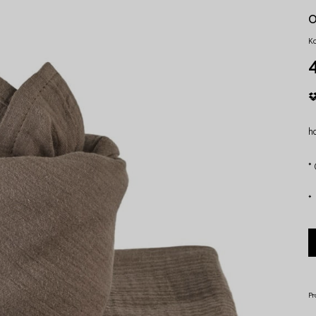
K
4
ha
*
*
Pr