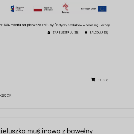
ierz 10% rabatu na pierwsze zakupy! *
(dotyczy produktów w cenie regularnej)
ZAREJESTRUJ SIĘ
ZALOGUJ SIĘ
(PUSTY)
KBOOK
Pieluszka muślinowa z bawełny