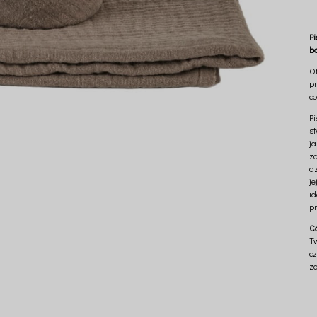
P
b
O
p
co
P
s
j
z
dz
j
i
pr
C
Tw
cz
z