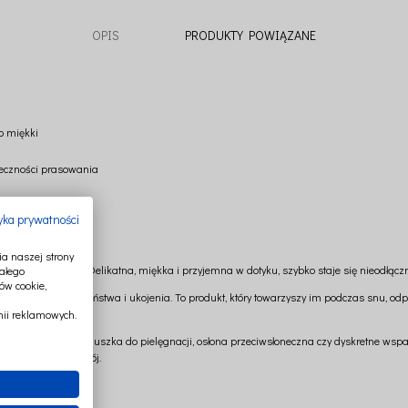
OPIS
PRODUKTY POWIĄZANE
o miękki
ieczności prasowania
odka
tyka prywatności
hrony przed słońcem
a naszej strony
cie najmłodszych. Delikatna, miękka i przyjemna w dotyku, szybko staje się nieodł
ałego
ów cookie,
 jako źródło bezpieczeństwa i ukojenia. To produkt, który towarzyszy im podczas snu, od
ii reklamowych.
i kocyk na lato, pieluszka do pielęgnacji, osłona przeciwsłoneczna czy dyskretne wspa
ów harmonię i spokój.