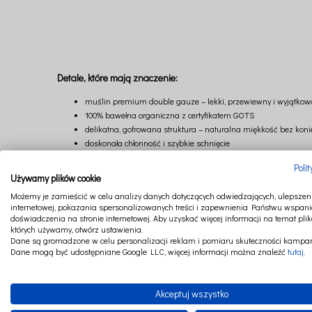
Detale, które mają znaczenie:
muślin premium double gauze – lekki, przewiewny i wyjątkow
100% bawełna organiczna z certyfikatem GOTS
delikatna, gofrowana struktura – naturalna miękkość bez kon
doskonała chłonność i szybkie schnięcie
właściwości oddychające – idealne dla wrażliwej skóry nowor
Poli
wielofunkcyjność – do pielęgnacji, karmienia, przytulania i oc
Używamy plików cookie
idealna jako element wyprawki lub prezent
Możemy je zamieścić w celu analizy danych dotyczących odwiedzających, ulepszeni
Pieluszka muślinowa została stworzona z myślą o codziennym komfor
internetowej, pokazania spersonalizowanych treści i zapewnienia Państwu wspani
doświadczenia na stronie internetowej. Aby uzyskać więcej informacji na temat plik
Dzieci instynktownie przywiązują się do swojej pieluszki, traktując ją
których używamy, otwórz ustawienia.
bliskości.
Dane są gromadzone w celu personalizacji reklam i pomiaru skuteczności kampan
Dane mogą być udostępniane Google LLC, więcej informacji można znaleźć
tutaj
.
To niezwykle wszechstronny element wyprawki – sprawdzi się jako lekk
podkreślają czystość i elegancję, wprowadzając do codziennych rytuał
Akceptuj wszystko
Wymiary: