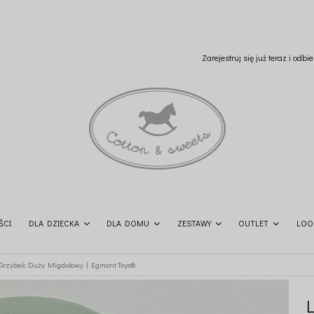
Zarejestruj się już teraz i odb
ŚCI
DLA DZIECKA
DLA DOMU
ZESTAWY
OUTLET
LOO
Grzybek Duży Migdałowy | Egmont Toys®