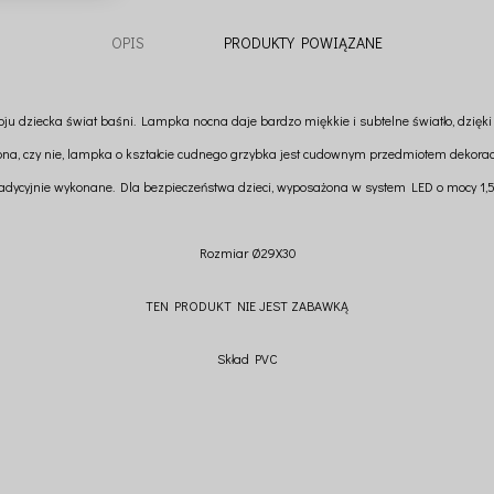
OPIS
PRODUKTY POWIĄZANE
ju dziecka świat baśni. Lampka nocna daje bardzo miękkie i subtelne światło, dzi
na, czy nie, lampka o kształcie cudnego grzybka jest cudownym przedmiotem dekora
adycyjnie wykonane. Dla bezpieczeństwa dzieci, wyposażona w system LED o mocy 1,
Rozmiar Ø29X30
TEN PRODUKT NIE JEST ZABAWKĄ
Skład PVC