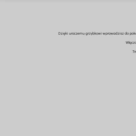
Dzięki uroczemu grzybkowi wprowadzisz do poko
Włączo
Tr