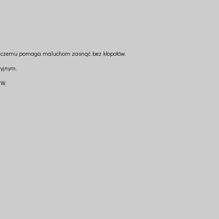
ęki czemu pomaga maluchom zasnąć bez kłopotów.
cyjnym.
5W.