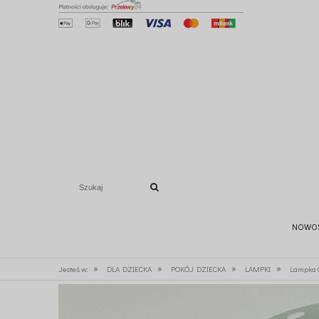
NOWO
»
»
»
»
Jesteś w:
DLA DZIECKA
POKÓJ DZIECKA
LAMPKI
Lampka 