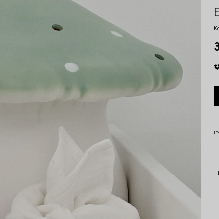
K
3
Pr