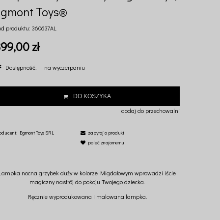
Egmont Toys®
od produktu:
360637AL
99,00 zł
Dostępność:
na wyczerpaniu
DO KOSZYKA
dodaj do przechowalni
oducent:
Egmont Toys SRL
zapytaj o produkt
poleć znajomemu
Lampka nocna grzybek duży w kolorze Migdałowym wprowadzi iście
magiczny nastrój do pokoju Twojego dziecka.
Ręcznie wyprodukowana i malowana lampka.