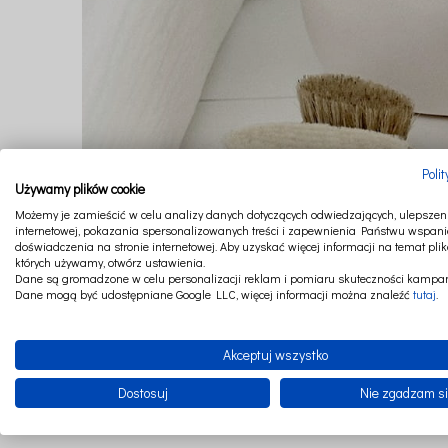
Poli
Używamy plików cookie
Możemy je zamieścić w celu analizy danych dotyczących odwiedzających, ulepszeni
internetowej, pokazania spersonalizowanych treści i zapewnienia Państwu wspani
doświadczenia na stronie internetowej. Aby uzyskać więcej informacji na temat plik
których używamy, otwórz ustawienia.
Dane są gromadzone w celu personalizacji reklam i pomiaru skuteczności kampan
Dane mogą być udostępniane Google LLC, więcej informacji można znaleźć
tutaj
.
Akceptuj wszystko
Dostosuj
Nie zgadzam s