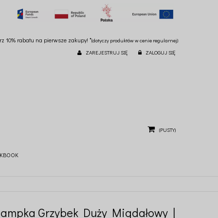
ierz 10% rabatu na pierwsze zakupy! *
(dotyczy produktów w cenie regularnej)
ZAREJESTRUJ SIĘ
ZALOGUJ SIĘ
(PUSTY)
KBOOK
Lampka Grzybek Duży Migdałowy |