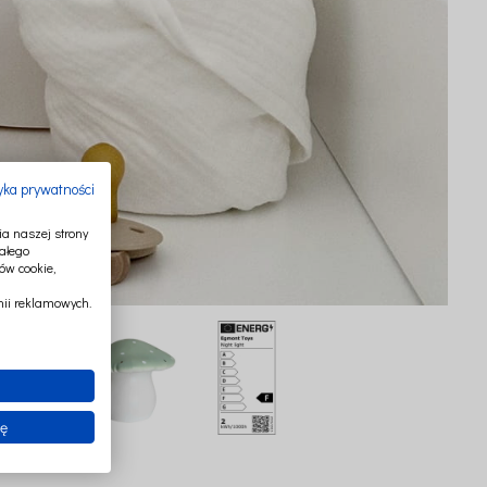
tyka prywatności
a naszej strony
ałego
ów cookie,
ii reklamowych.
ię