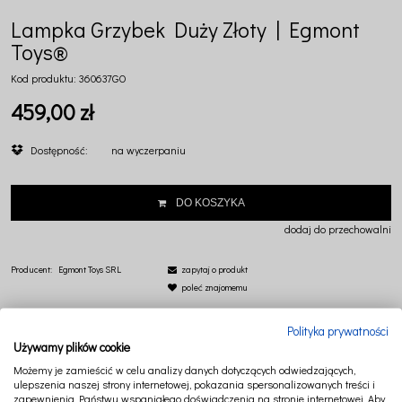
Lampka Grzybek Duży Złoty | Egmont
Toys®
Kod produktu:
360637GO
459,00 zł
Dostępność:
na wyczerpaniu
DO KOSZYKA
dodaj do przechowalni
Producent:
Egmont Toys SRL
zapytaj o produkt
poleć znajomemu
Polityka prywatności
Używamy plików cookie
Możemy je zamieścić w celu analizy danych dotyczących odwiedzających,
ulepszenia naszej strony internetowej, pokazania spersonalizowanych treści i
OPIS
PRODUKTY POWIĄZANE
zapewnienia Państwu wspaniałego doświadczenia na stronie internetowej. Aby