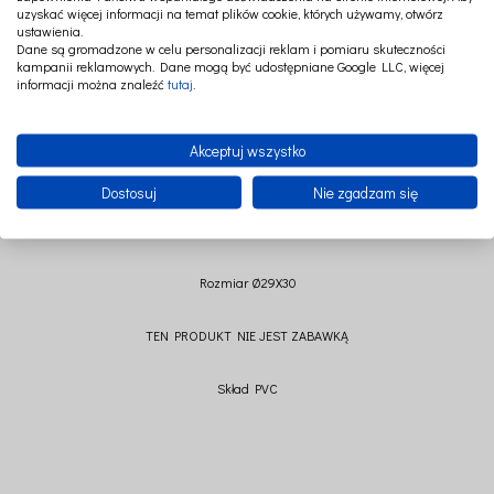
uzyskać więcej informacji na temat plików cookie, których używamy, otwórz
ustawienia.
Dane są gromadzone w celu personalizacji reklam i pomiaru skuteczności
kampanii reklamowych. Dane mogą być udostępniane Google LLC, więcej
Dzięki uroczemu grzybkowi wprowadzisz do pokoju dziecka świat baśni.
informacji można znaleźć
tutaj
.
Lampka nocna daje bardzo miękkie i subtelne światło, dzięki czemu pomaga
maluchom zasnąć bez kłopotów.
Włączona, czy nie, lampka o kształcie cudnego grzybka jest cudownym
Akceptuj wszystko
przedmiotem dekoracyjnym.
Dostosuj
Nie zgadzam się
Tradycyjnie wykonane. Dla bezpieczeństwa dzieci, wyposażona w system LED o
mocy 1,5W.
Rozmiar Ø29X30
TEN PRODUKT NIE JEST ZABAWKĄ
Skład PVC