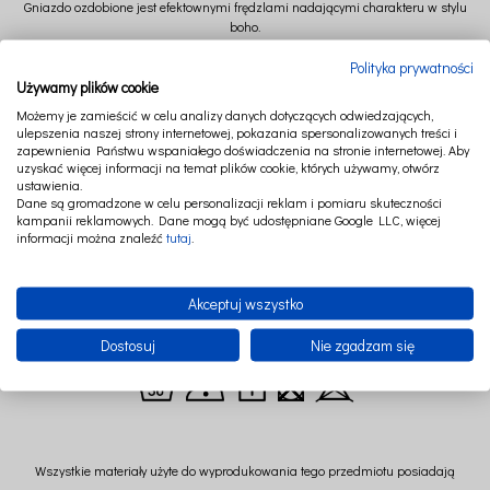
Gniazdo ozdobione jest efektownymi frędzlami nadającymi charakteru w stylu
boho.
Po rozpięciu zamka i wyjęciu materacyka oraz poduszki, pokrowiec pierzemy w
Polityka prywatności
pralce w 30 st.
Używamy plików cookie
Średnica 90 cm (+/-)
Możemy je zamieścić w celu analizy danych dotyczących odwiedzających,
ulepszenia naszej strony internetowej, pokazania spersonalizowanych treści i
Wysokość 14,5 cm (+/-)
zapewnienia Państwu wspaniałego doświadczenia na stronie internetowej. Aby
uzyskać więcej informacji na temat plików cookie, których używamy, otwórz
ustawienia.
Dane są gromadzone w celu personalizacji reklam i pomiaru skuteczności
Skład:Skład: 69% bawełna 31% poliester + frędzle 100% bawełna
kampanii reklamowych. Dane mogą być udostępniane Google LLC, więcej
informacji można znaleźć
tutaj
.
Wypełnienie: kulka poliestrowa
Materacyk z pianki z Certyfikatem OEKO-TEX Standard 100
Akceptuj wszystko
Wykorzystywanej do produkcji materacy łóżeczkowych dla dzieci
Grubość materacyka: 3 cm
Dostosuj
Nie zgadzam się
Wszystkie materiały użyte do wyprodukowania tego przedmiotu posiadają