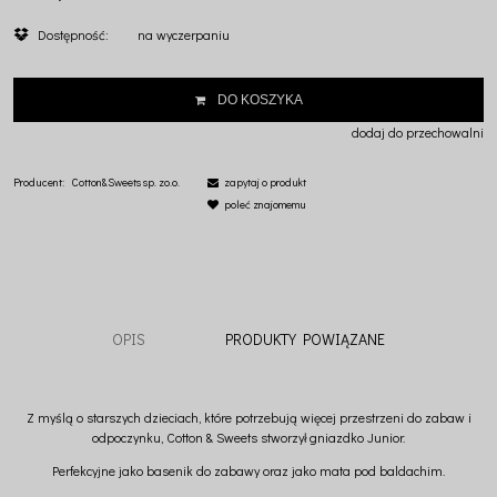
Dostępność:
na wyczerpaniu
DO KOSZYKA
dodaj do przechowalni
Producent:
Cotton&Sweets sp. zo.o.
zapytaj o produkt
poleć znajomemu
OPIS
PRODUKTY POWIĄZANE
Z myślą o starszych dzieciach, które potrzebują więcej przestrzeni do zabaw i
odpoczynku, Cotton & Sweets stworzył gniazdko Junior.
Perfekcyjne jako basenik do zabawy oraz jako mata pod baldachim.