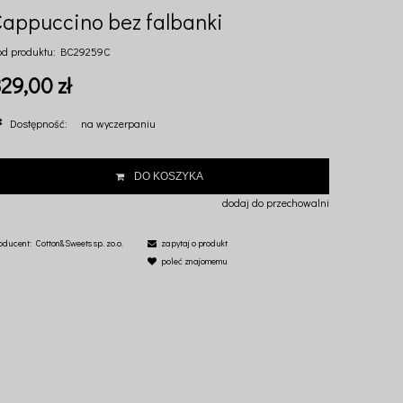
Cappuccino bez falbanki
od produktu:
BC29259C
29,00 zł
Dostępność:
na wyczerpaniu
DO KOSZYKA
dodaj do przechowalni
oducent:
Cotton&Sweets sp. zo.o.
zapytaj o produkt
poleć znajomemu