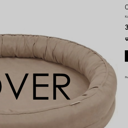
K
3
Pr