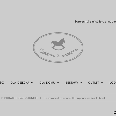
Zarejestruj się już teraz i odb
ŚCI
DLA DZIECKA
DLA DOMU
ZESTAWY
OUTLET
LOO
»
POKROWCE GNIAZDA JUNIOR
Pokrowiec Junior nest BC Cappuccino bez falbanki