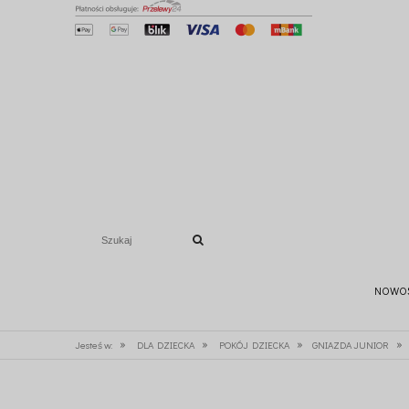
NOWO
»
»
»
»
Jesteś w:
DLA DZIECKA
POKÓJ DZIECKA
GNIAZDA JUNIOR