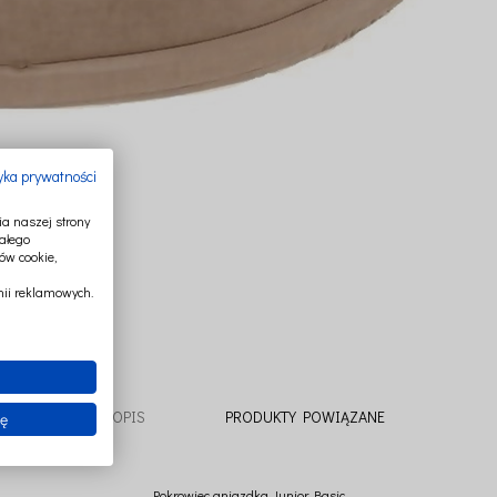
tyka prywatności
a naszej strony
ałego
ów cookie,
ii reklamowych.
OPIS
PRODUKTY POWIĄZANE
ię
Pokrowiec gniazdka Junior Basic