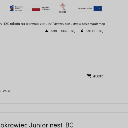
ierz 10% rabatu na pierwsze zakupy! *
(dotyczy produktów w cenie regularnej)
ZAREJESTRUJ SIĘ
ZALOGUJ SIĘ
(PUSTY)
KBOOK
Pokrowiec Junior nest BC