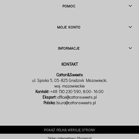
POMOC
MOJE KONTO
INFORMACJE
Cotton&Sweets
ul. Spiska 5, 05-825 Grodzisk Mazowiecki,
woj. mazowieckie
Kontakt:
+48 730 230 590
, 8:00- 16:00
Eksport:
office@cottonsweets.pl
Polska:
biuro@cottonsweets.pl
POKAŻ PEŁNĄ WERSJĘ STRONY
Sklep internetowy Shoper.pl