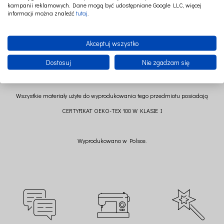
kampanii reklamowych. Dane mogą być udostępniane Google LLC, więcej
Wysokość 18 cm (+/-)
informacji można znaleźć
tutaj
.
Skład: 95% cotton 5% elastan
Akceptuj wszystko
Dostosuj
Nie zgadzam się
Wszystkie materiały użyte do wyprodukowania tego przedmiotu posiadają
CERTYFIKAT OEKO-TEX 100 W KLASIE I
Wyprodukowano w Polsce.