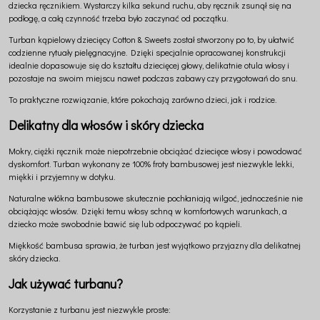
dziecka ręcznikiem. Wystarczy kilka sekund ruchu, aby ręcznik zsunął się na
podłogę, a całą czynność trzeba było zaczynać od początku.
Turban kąpielowy dziecięcy Cotton & Sweets został stworzony po to, by ułatwić
codzienne rytuały pielęgnacyjne. Dzięki specjalnie opracowanej konstrukcji
idealnie dopasowuje się do kształtu dziecięcej głowy, delikatnie otula włosy i
pozostaje na swoim miejscu nawet podczas zabawy czy przygotowań do snu.
To praktyczne rozwiązanie, które pokochają zarówno dzieci, jak i rodzice.
Delikatny dla włosów i skóry dziecka
Mokry, ciężki ręcznik może niepotrzebnie obciążać dziecięce włosy i powodować
dyskomfort. Turban wykonany ze 100% froty bambusowej jest niezwykle lekki,
miękki i przyjemny w dotyku.
Naturalne włókna bambusowe skutecznie pochłaniają wilgoć, jednocześnie nie
obciążając włosów. Dzięki temu włosy schną w komfortowych warunkach, a
dziecko może swobodnie bawić się lub odpoczywać po kąpieli.
Miękkość bambusa sprawia, że turban jest wyjątkowo przyjazny dla delikatnej
skóry dziecka.
Jak używać turbanu?
Korzystanie z turbanu jest niezwykle proste: