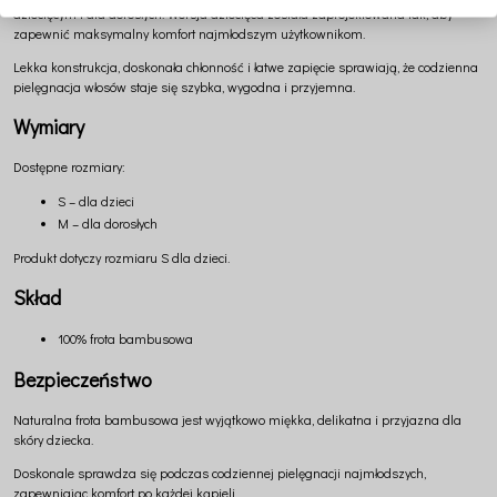
dziecięcym i dla dorosłych. Wersja dziecięca została zaprojektowana tak, aby
zapewnić maksymalny komfort najmłodszym użytkownikom.
Lekka konstrukcja, doskonała chłonność i łatwe zapięcie sprawiają, że codzienna
pielęgnacja włosów staje się szybka, wygodna i przyjemna.
Wymiary
Dostępne rozmiary:
S – dla dzieci
M – dla dorosłych
Produkt dotyczy rozmiaru S dla dzieci.
Skład
100% frota bambusowa
Bezpieczeństwo
Naturalna frota bambusowa jest wyjątkowo miękka, delikatna i przyjazna dla
skóry dziecka.
Doskonale sprawdza się podczas codziennej pielęgnacji najmłodszych,
zapewniając komfort po każdej kąpieli.