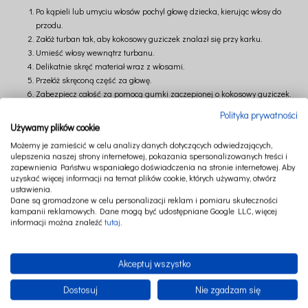
Po kąpieli lub umyciu włosów pochyl głowę dziecka, kierując włosy do
przodu.
Załóż turban tak, aby kokosowy guziczek znalazł się przy karku.
Umieść włosy wewnątrz turbanu.
Delikatnie skręć materiał wraz z włosami.
Przełóż skręconą część za głowę.
Zabezpiecz całość za pomocą gumki zaczepionej o kokosowy guziczek.
Polityka prywatności
Całość zajmuje zaledwie chwilę, a turban pozostaje stabilnie na swoim miejscu.
Używamy plików cookie
Ponadczasowa biel
Możemy je zamieścić w celu analizy danych dotyczących odwiedzających,
ulepszenia naszej strony internetowej, pokazania spersonalizowanych treści i
Biel jest absolutnie neutralna i ponadczasowa. To kolor uniwersalny, który pasuje
zapewnienia Państwu wspaniałego doświadczenia na stronie internetowej. Aby
do wszystkiego i nigdy nie wychodzi z mody.
uzyskać więcej informacji na temat plików cookie, których używamy, otwórz
ustawienia.
Rozjaśnia, podkreśla czystość oraz wprowadza poczucie harmonii i spokoju. W
Dane są gromadzone w celu personalizacji reklam i pomiaru skuteczności
dziecięcych akcesoriach kąpielowych biel symbolizuje świeżość, delikatność oraz
kampanii reklamowych. Dane mogą być udostępniane Google LLC, więcej
bezpieczeństwo.
informacji można znaleźć
tutaj
.
To elegancki kolor, który pięknie eksponuje miękką strukturę bambusowej froty i
doskonale komponuje się z pozostałymi elementami dziecięcej wyprawki.
Akceptuj wszystko
Komfort każdego dnia
Dostosuj
Nie zgadzam się
Turbany bambusowe Cotton & Sweets dostępne są w dwóch rozmiarach –