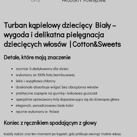
OPIS
PRODUKTY POWIĄZANE
Turban kąpielowy dziecięcy Biały –
wygoda i delikatna pielęgnacja
dziecięcych włosów | Cotton&Sweets
Detale, które mają znaczenie
rozmiar S dedykowany dla dzieci
wykonany ze 100% froty bambusowej
lekki i wyjątkowo chłonny
doskonale absorbuje wilgoć bez obciążania włosów
praktyczne zapięcie na gumkę i kokosowy guziczek
specjalnie opracowany krój dopasowujący się do dziecięcej głowy
elegancki, ponadczasowy biały kolor
ręcznie wykonany w Polsce
Koniec z ręcznikiem spadającym z głowy
Każdy rodzic zna ten moment po kąpieli, gdy próbuje owinąć mokre włosy