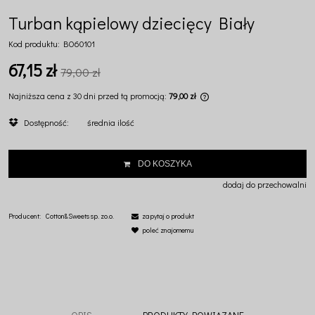
Turban kąpielowy dziecięcy Biały
Kod produktu:
BO60101
67,15 zł
79,00 zł
Najniższa cena z 30 dni przed tą promocją:
79,00 zł
Jeżeli produkt jest sprzed
Dostępność:
średnia ilość
dni, wyświetlana jest najn
momentu, kiedy produkt po
sprzedaży.
DO KOSZYKA
dodaj do przechowalni
Producent:
Cotton&Sweets sp. zo.o.
zapytaj o produkt
poleć znajomemu