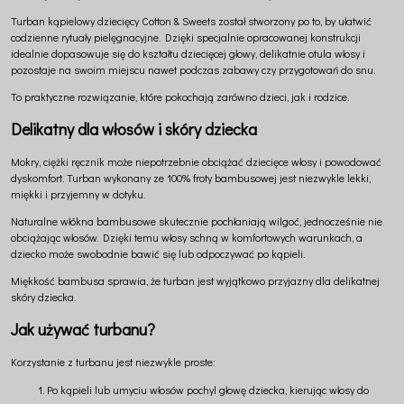
Turban kąpielowy dziecięcy Cotton & Sweets został stworzony po to, by ułatwić
codzienne rytuały pielęgnacyjne. Dzięki specjalnie opracowanej konstrukcji
idealnie dopasowuje się do kształtu dziecięcej głowy, delikatnie otula włosy i
pozostaje na swoim miejscu nawet podczas zabawy czy przygotowań do snu.
To praktyczne rozwiązanie, które pokochają zarówno dzieci, jak i rodzice.
Delikatny dla włosów i skóry dziecka
Mokry, ciężki ręcznik może niepotrzebnie obciążać dziecięce włosy i powodować
dyskomfort. Turban wykonany ze 100% froty bambusowej jest niezwykle lekki,
miękki i przyjemny w dotyku.
Naturalne włókna bambusowe skutecznie pochłaniają wilgoć, jednocześnie nie
obciążając włosów. Dzięki temu włosy schną w komfortowych warunkach, a
dziecko może swobodnie bawić się lub odpoczywać po kąpieli.
Miękkość bambusa sprawia, że turban jest wyjątkowo przyjazny dla delikatnej
skóry dziecka.
Jak używać turbanu?
Korzystanie z turbanu jest niezwykle proste:
Po kąpieli lub umyciu włosów pochyl głowę dziecka, kierując włosy do