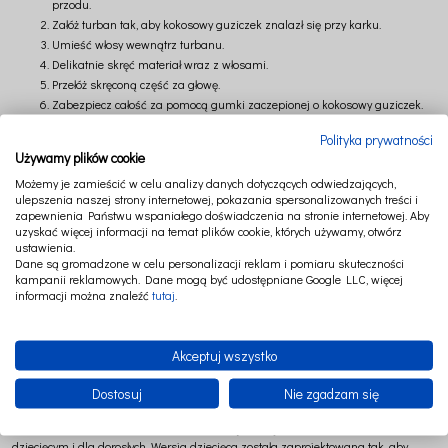
przodu.
Załóż turban tak, aby kokosowy guziczek znalazł się przy karku.
Umieść włosy wewnątrz turbanu.
Delikatnie skręć materiał wraz z włosami.
Przełóż skręconą część za głowę.
Zabezpiecz całość za pomocą gumki zaczepionej o kokosowy guziczek.
Całość zajmuje zaledwie chwilę, a turban pozostaje stabilnie na swoim miejscu.
Polityka prywatności
Używamy plików cookie
Ciepło i delikatność koloru waniliowego
Możemy je zamieścić w celu analizy danych dotyczących odwiedzających,
ulepszenia naszej strony internetowej, pokazania spersonalizowanych treści i
Waniliowy to jeden z najbardziej przytulnych i ponadczasowych kolorów
zapewnienia Państwu wspaniałego doświadczenia na stronie internetowej. Aby
inspirowanych naturą. Jego kremowy, ciepły odcień wnosi do codziennych
uzyskać więcej informacji na temat plików cookie, których używamy, otwórz
rytuałów pielęgnacyjnych spokój, harmonię i poczucie bezpieczeństwa.
ustawienia.
Dane są gromadzone w celu personalizacji reklam i pomiaru skuteczności
Kolor waniliowy doskonale komponuje się z bielą, beżami, naturalnym drewnem
kampanii reklamowych. Dane mogą być udostępniane Google LLC, więcej
oraz lnianymi dodatkami. Jest subtelny, elegancki i uniwersalny, dzięki czemu
informacji można znaleźć
tutaj
.
pięknie prezentuje się zarówno w dziecięcej łazience, jak i w wyprawce maluszka.
To odcień, który otula ciepłem i podkreśla naturalny charakter bambusowej
Akceptuj wszystko
tkaniny.
Komfort każdego dnia
Dostosuj
Nie zgadzam się
Turbany bambusowe Cotton & Sweets dostępne są w dwóch rozmiarach –
dziecięcym i dla dorosłych. Wersja dziecięca została zaprojektowana tak, aby