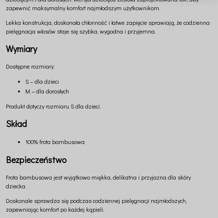
zapewnić maksymalny komfort najmłodszym użytkownikom.
Lekka konstrukcja, doskonała chłonność i łatwe zapięcie sprawiają, że codzienna
pielęgnacja włosów staje się szybka, wygodna i przyjemna.
Wymiary
Dostępne rozmiary:
S – dla dzieci
M – dla dorosłych
Produkt dotyczy rozmiaru S dla dzieci.
Skład
100% frota bambusowa
Bezpieczeństwo
Frota bambusowa jest wyjątkowo miękka, delikatna i przyjazna dla skóry
dziecka.
Doskonale sprawdza się podczas codziennej pielęgnacji najmłodszych,
zapewniając komfort po każdej kąpieli.