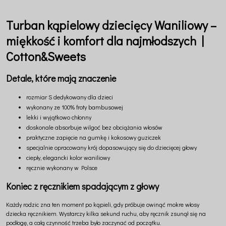
Turban kąpielowy dziecięcy Waniliowy –
miękkość i komfort dla najmłodszych |
Cotton&Sweets
Detale, które mają znaczenie
rozmiar S dedykowany dla dzieci
wykonany ze 100% froty bambusowej
lekki i wyjątkowo chłonny
doskonale absorbuje wilgoć bez obciążania włosów
praktyczne zapięcie na gumkę i kokosowy guziczek
specjalnie opracowany krój dopasowujący się do dziecięcej głowy
ciepły, elegancki kolor waniliowy
ręcznie wykonany w Polsce
Koniec z ręcznikiem spadającym z głowy
Każdy rodzic zna ten moment po kąpieli, gdy próbuje owinąć mokre włosy
dziecka ręcznikiem. Wystarczy kilka sekund ruchu, aby ręcznik zsunął się na
podłogę, a całą czynność trzeba było zaczynać od początku.