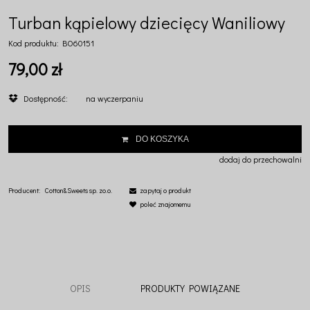
Turban kąpielowy dziecięcy Waniliowy
Kod produktu:
BO60151
79,00 zł
Dostępność:
na wyczerpaniu
DO KOSZYKA
dodaj do przechowalni
Producent:
Cotton&Sweets sp. zo.o.
zapytaj o produkt
poleć znajomemu
OPIS
PRODUKTY POWIĄZANE